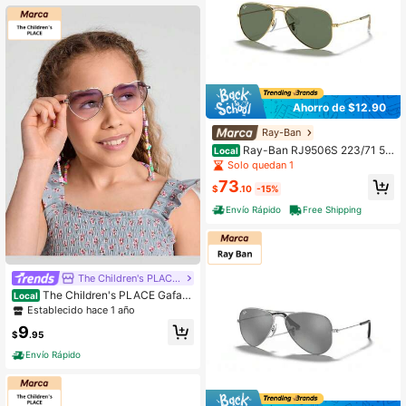
Ahorro de $12.90
Ray-Ban
Ray-Ban RJ9506S 223/71 50
Local
mm Gafas de sol Aviador Junior Dor
Solo quedan 1
adas
73
$
.10
-15%
Envío Rápido
Free Shipping
The Children's PLACE Flagship Store
The Children's PLACE Gafas
Local
de sol con forma de corazón para ni
Establecido hace 1 año
ñas
9
$
.95
Envío Rápido