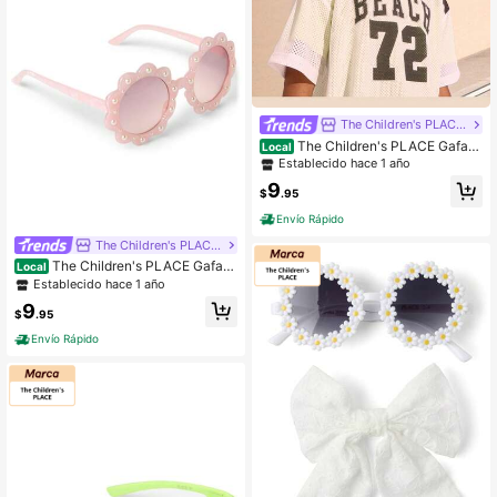
The Children's PLACE Flagship Store
The Children's PLACE Gafas
Local
de sol con escudo para niños
Establecido hace 1 año
9
$
.95
Envío Rápido
The Children's PLACE Flagship Store
The Children's PLACE Gafas
Local
de sol con flores de perlas falsas pa
Establecido hace 1 año
ra niñas
9
$
.95
Envío Rápido