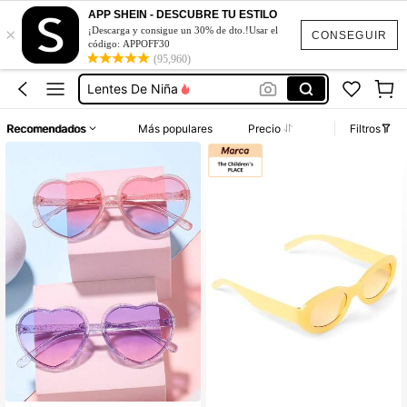
Gafas Para Niño De 6 Años
APP SHEIN - DESCUBRE TU ESTILO
×
Anteojos Para Niño
¡Descarga y consigue un 30% de dto.!Usar el
CONSEGUIR
código: APPOFF30
Gafas Amarillas De Mujer
(95,960)
Lentes De Niña
Lentes De Niño
Recomendados
Más populares
Precio
Filtros
Gafas Para Niño De 6 Años
Anteojos Para Niño