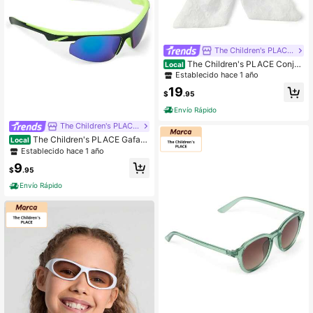
The Children's PLACE Flagship Store
The Children's PLACE Conjun
Local
to de 2 piezas con accesorios floral
Establecido hace 1 año
es para niñas pequeñas
19
$
.95
Envío Rápido
The Children's PLACE Flagship Store
The Children's PLACE Gafas
Local
de sol deportivas con bloques de co
Establecido hace 1 año
lor para niños
9
$
.95
Envío Rápido