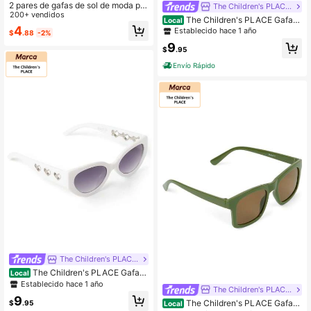
2 pares de gafas de sol de moda par
The Children's PLACE Flagship Store
a niñas, accesorios de vacaciones
200+ vendidos
The Children's PLACE Gafas
Local
de alta calidad y con estilo
4
de sol ovaladas para niñas
Establecido hace 1 año
$
.88
-2%
9
$
.95
Envío Rápido
The Children's PLACE Flagship Store
The Children's PLACE Gafas
Local
de sol con corte de corazón para ni
Establecido hace 1 año
The Children's PLACE Flagship Store
ñas
9
The Children's PLACE Gafas
$
.95
Local