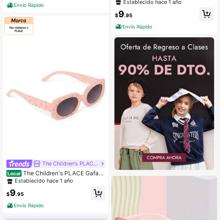
de sol para niños
Establecido hace 1 año
Envío Rápido
9
$
.95
Envío Rápido
The Children's PLACE Flagship Store
The Children's PLACE Gafas
Local
de sol con estampado floral para ni
Establecido hace 1 año
ñas
9
$
.95
Envío Rápido