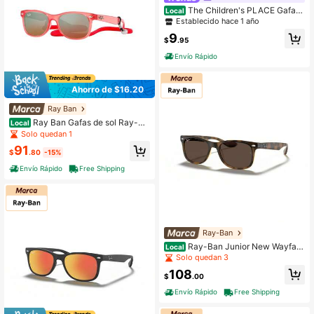
The Children's PLACE Gafas
Local
de sol deportivas para niños
Establecido hace 1 año
9
$
.95
Envío Rápido
Ahorro de $16.20
Ray Ban
Ray Ban Gafas de sol Ray-Ba
Local
n RJ9052S 7145A8 47mm Junior N
Solo quedan 1
ew Wayfarer Opal Red
91
$
.80
-15%
Envío Rápido
Free Shipping
Ray-Ban
Ray-Ban Junior New Wayfare
Local
r RJ9052S 152/73 47mm Gafas de
Solo quedan 3
sol Havana / Marrón oscuro
108
$
.00
Envío Rápido
Free Shipping