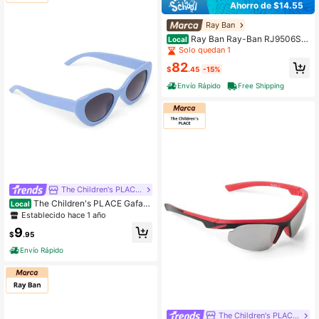
Ahorro de $14.55
Ray Ban
Ray Ban Ray-Ban RJ9506S 2
Local
12/6G 50mm Gafas de sol aviador j
Solo quedan 1
unior plateadas
82
$
.45
-15%
Envío Rápido
Free Shipping
The Children's PLACE Flagship Store
The Children's PLACE Gafas
Local
de sol de ojo de gato para niñas
Establecido hace 1 año
9
$
.95
Envío Rápido
The Children's PLACE Flagship Store