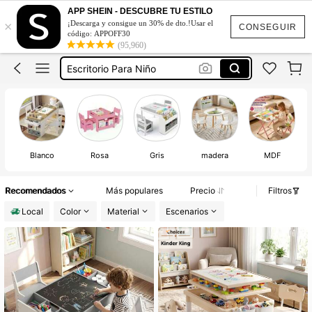
Escritorio Para Niña
APP SHEIN - DESCUBRE TU ESTILO
×
¡Descarga y consigue un 30% de dto.!Usar el
Mesa Para Niños
CONSEGUIR
código: APPOFF30
(95,960)
Mesas Para Niños
Escritorio Para Niño
Mesa Para Niña
Escritorio Para Niña
Mesa Para Niños
Blanco
Rosa
Gris
madera
MDF
Recomendados
Más populares
Precio
Filtros
Local
Color
Material
Escenarios