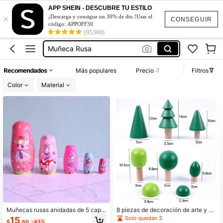
APP SHEIN - DESCUBRE TU ESTILO
×
Cascanueces
¡Descarga y consigue un 30% de dto.!Usar el
CONSEGUIR
código: APPOFF30
Matrioskas
(95,960)
Muñeca Rusa
Matryoshka
Recomendados
Más populares
Precio
Filtros
Russian Dolls
Color
Material
Cascanueces
Matrioskas
Muñecas rusas anidadas de 5 capa
8 piezas de decoración de arte y art
s en color rosa, artesanía de mader
esanía de mini bosque de madera, a
Solo quedan 3
15
$
.60
-43%