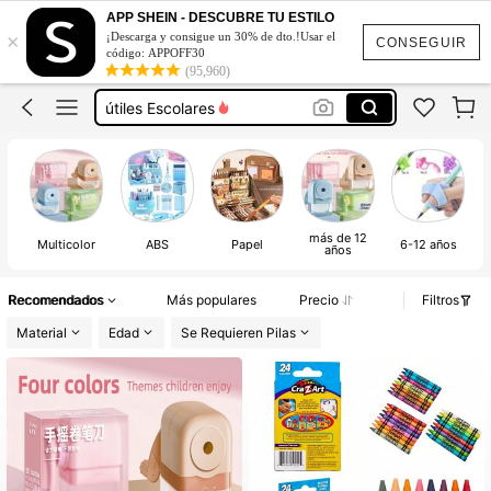
Cosas Para La Escuela
APP SHEIN - DESCUBRE TU ESTILO
×
¡Descarga y consigue un 30% de dto.!Usar el
Sacapuntas
CONSEGUIR
código: APPOFF30
(95,960)
útiles Escolares
Crayolas
Sacapuntas Escolares
Cosas Para La Escuela
Sacapuntas
más de 12
Multicolor
ABS
Papel
6-12 años
años
Recomendados
Más populares
Precio
Filtros
Material
Edad
Se Requieren Pilas