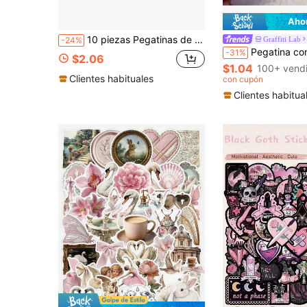
Aho
10 piezas Pegatinas de dibujos animados con frases inspiradoras en español, citas de energía positiva y frases alentadoras, 20.5x16.8cm, adecuadas para scrapbooking, envolver regalos, DIY
Graffiti Lab
-24%
Pegatina con forma asimétrica "Vete, estoy leyendo" - Diseño de rana linda con libros, gafas y patrón floral, papel mate, adecuado para Kindle, portátil, biblioteca, librería - Decoración de rincón de lectura (rosa/amarillo/morado), dec
-31%
$2.06
$1.04
100+ vend
Clientes habituales
con cupón
Clientes habitua