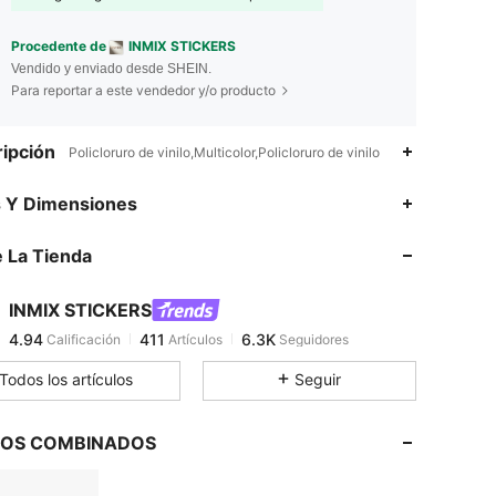
Procedente de
INMIX STICKERS
Vendido y enviado desde SHEIN.
Para reportar a este vendedor y/o producto
ipción
Policloruro de vinilo,Multicolor,Policloruro de vinilo
4.94
411
6.3K
s Y Dimensiones
 La Tienda
4.94
411
6.3K
INMIX STICKERS
4.94
411
6.3K
Calificación
Artículos
Seguidores
1***8
pagó
Hace 1 día
Todos los artículos
Seguir
4.94
411
6.3K
LOS COMBINADOS
4.94
411
6.3K