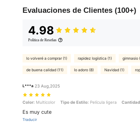
Evaluaciones de Clientes
(100+)
4.98
Política de Reseñas
lo volveré a comprar (1)
rapidez logística (1)
gimnasio 
de buena calidad (11)
lo adoro (8)
Navidad (1)
rop
L***a
23 Aug,2025
Color: Multicolor, Tipo de Estilo: Película ligera, Cantidad: 1PC
Color:
Multicolor
Tipo de Estilo:
Película ligera
Cantidad
Es muy cute
Traducir