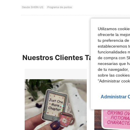
Desde SHEIN US
Programa de puntos
Ver Más Re
Utilizamos cookies
ofrecerte la mejo
tu preferencia de
estableceremos to
funcionalidades m
Nuestros Clientes También Vie
de compra con SH
necesarias que h
de tu navegador, 
sobre las cookies
"Administrar coo
Administrar 