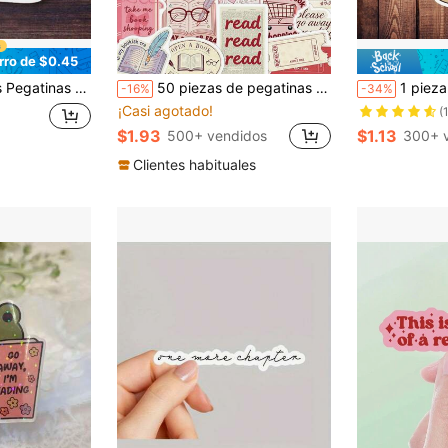
rro de $0.45
bros para portátil, botella de agua, cuaderno, regalo de humor para amantes de libros para adolescentes y niñas, útiles escolares
50 piezas de pegatinas de la serie Bookish para adultos, adolescentes y entusiastas de las pegatinas, para decorar diario, maleta, monopatín, funda de guitarra, pegatinas de grafiti DIY
1 pieza Pegatinas de vinilo impermeables para Kindle y portátil, regalo 
-16%
-34%
¡Casi agotado!
(
$1.93
$1.13
500+ vendidos
300+ 
Clientes habituales