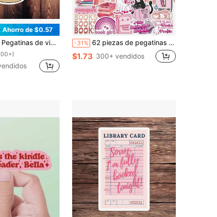
Ahorro de $0.57
para amantes de los libros, pegatina para botella de agua, calcomanía de lectura, regalo perfecto para amantes del café con hielo y los libros 2x3,1 pulgadas
62 piezas de pegatinas con tema de estudio en color rosa, patrón lindo de libro y lazo, adecuadas para decorar diarios, set de pegatinas de vinilo holográfico dulce para accesorios de portátil, celebrar la vida de lectura y útiles escolares
-31%
100+)
$1.73
300+ vendidos
vendidos