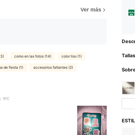
Ver más
Descr
Talla
(3)
como en las fotos (14)
color liso (1)
a de fiesta (1)
accesorios faltantes (2)
Sobre
:
1PC
ESTI