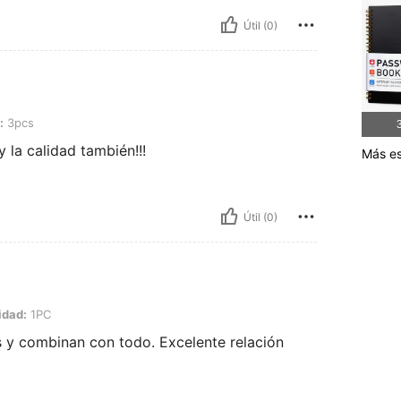
Útil (0)
:
3pcs
3
y la calidad también!!!
Más es
Útil (0)
idad:
1PC
os y combinan con todo. Excelente relación