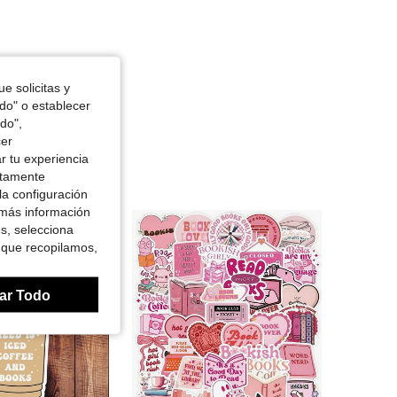
e solicitas y
odo" o establecer
do",
cer
r tu experiencia
ctamente
la configuración
 más información
es, selecciona
 que recopilamos,
ar Todo