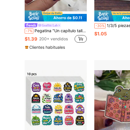
Ahorro de $0.11
Aho
1/3/5 piezas Pegatinas de vinilo impermeables, Calcomanía de caja de pañuelos con personajes ficticios llorando, Pegatina divertida de li
Graffiti Lab
-30%
Pegatina "Un capítulo talla grande" - Pegatina de vinilo rosa brillante con corazón y patrón de libro, perfecta para portátiles, Kindles, cuadernos - Regalo ideal para amantes de los libros, lectores ávidos, bibliófilos, crea un ambiente acogedor de lectura, accesorio de narración, decoración literaria, superficie lisa pegatinas papelería manualidades libro de sticker estikers
-7%
$1.05
$1.39
200+ vendidos
Clientes habituales