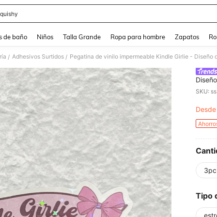
quishy
and down arrow keys to navigate search Búsqueda reciente and Busca y Encuentr
s de baño
Niños
Talla Grande
Ropa para hombre
Zapatos
Ro
ría
Adhesivos Surtidos
/
/
Diseño
portát
SKU: s
con fu
imperm
Desde
PR
escuel
Ahorro
Canti
3pc
Tipo 
estr