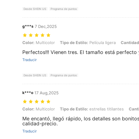
Desde SHEIN US
Programa de puntos
g***s
7 Dec,2025
Color: Multicolor, Tipo de Estilo: Película ligera, Cantidad: 3pcs
Color:
Multicolor
Tipo de Estilo:
Película ligera
Cantidad
Perfectos!!! Vienen tres. El tamaño está perfecto 
Traducir
Desde SHEIN US
Programa de puntos
k***o
17 Aug,2025
Color: Multicolor, Tipo de Estilo: estrellas titilantes, Cantidad: 1PC
Color:
Multicolor
Tipo de Estilo:
estrellas titilantes
Cant
Me encantó, llegó rápido, los detalles son bonit
calidad-precio.
Traducir