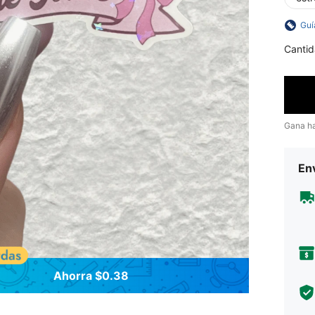
Guí
Cantid
Gana h
Env
Ahorra $0.38