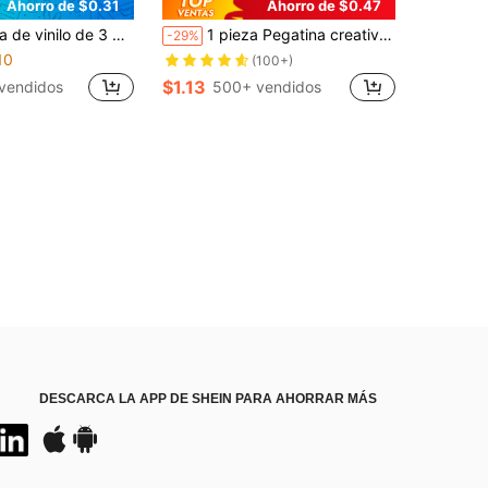
Ahorro de $0.31
Ahorro de $0.47
eléfono, cuadernos y talla grande, resistente al agua y duradera, fácil de aplicar, acabado brillante de alta calidad, protegida contra rayos UV, resistente a los arañazos, genial para personalización y regalos, pegatina para amantes de los libros, pegatina para Kindle, regalo para amantes de los libros, mercancía para amantes de los libros, lector de obscenidades, amante de la lectura
1 pieza Pegatina creativa de vinilo impermeable y removible de 3 pulgadas, adecuada para cualquier superficie lisa - portátil, tableta, funda de teléfono, cuaderno, escritorio, casco, botella de agua, monopatín, refrigerador, caja de herramientas, marco de fotos, equipaje, escritorio de oficina, carpeta, Kindle, etc., impresa con el diseño de cita inspiradora para amantes de mascotas "Aquí estoy, mi corazón está con mi perro", pegatina inspiradora y linda, pegatina de cita de mascota, pegatina de amante de perros, pegatina de salud mental.
-29%
10
(100+)
$1.13
vendidos
500+ vendidos
DESCARCA LA APP DE SHEIN PARA AHORRAR MÁS