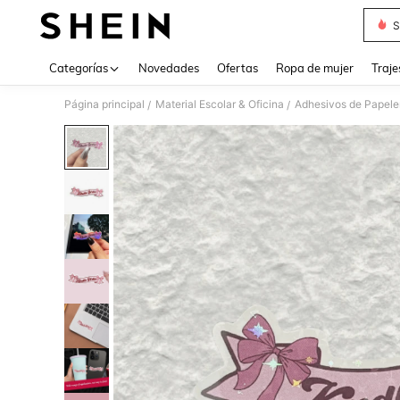
S
Use up 
Categorías
Novedades
Ofertas
Ropa de mujer
Traje
Página principal
Material Escolar & Oficina
Adhesivos de Papele
/
/