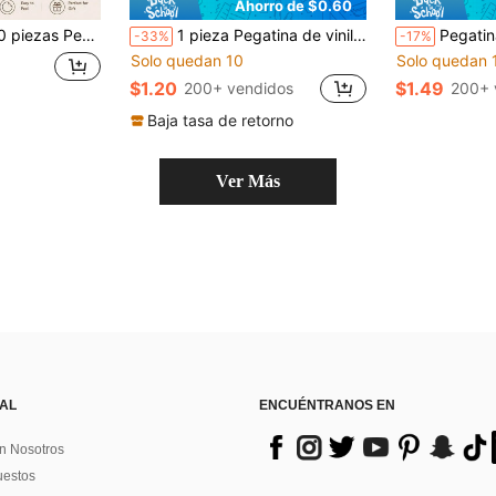
Ahorro de $0.60
e cumpleaños, decoración de álbum de recortes, portátil, equipaje, guitarra, taza de agua, funda de teléfono, calcomanía DIY
1 pieza Pegatina de vinilo cara y difícil, calcomanía con cita de actitud Y2K resistente al agua en color rosa con etiqueta de precio y diseño con brillo para laptop, botella de agua, cuaderno, diario, funda de teléfono, decoración de vaso térmico
Pegatina de vinilo de 3 pulgadas "Espiritualmente estoy en Barnes & Noble", regalo para amantes de los libros, diseño lindo y artístico, perfecto para portátiles, botellas de agua, fundas de t
-33%
-17%
Solo quedan 10
Solo quedan 
$1.20
$1.49
200+ vendidos
200+ 
Baja tasa de retorno
Ver Más
 AL
ENCUÉNTRANOS EN
n Nosotros
uestos