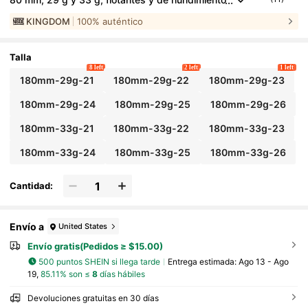
lento, cebos Minnow Wobbler, cebos artificiales
KINGDOM
100% auténtico
duros con anzuelos VMC, equipos de pesca
#
14
Mejor Calificado
en Carnada
Talla
8 left
2 left
1 left
180mm-29g-21
180mm-29g-22
180mm-29g-23
180mm-29g-24
180mm-29g-25
180mm-29g-26
180mm-33g-21
180mm-33g-22
180mm-33g-23
180mm-33g-24
180mm-33g-25
180mm-33g-26
Cantidad:
Envío a
United States
Envío gratis(Pedidos ≥ $15.00)
500 puntos SHEIN si llega tarde
Entrega estimada:
Ago 13 - Ago
19,
85.11% son ≤
8
días hábiles
Devoluciones gratuitas en 30 días