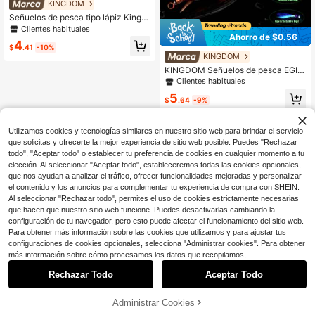
KINGDOM
Señuelos de pesca tipo lápiz Kingd
om Kingshad, hundibles y flotantes
Clientes habituales
Ahorro de $0.56
11g/13g/30g/40g para agua dulce
4
y salada, fáciles de lanzar a larga di
$
.41
-10%
KINGDOM
stancia, wobblers rígidos artificiales
para lubina, lucio, trucha y perca, a
KINGDOM Señuelos de pesca EGIKI
decuados para pescadores profesio
NG SP 5.8g 8.7g 10g - Jigs de cala
Clientes habituales
nales y principiantes
mar artificial, anzuelos, cebos de jig
5
ging para pesca de calamar y sepia
$
.64
-9%
luminosa en el mar
Utilizamos cookies y tecnologías similares en nuestro sitio web para brindar el servicio
que solicitas y ofrecerte la mejor experiencia de sitio web posible. Puedes "Rechazar
todo", "Aceptar todo" o establecer tu preferencia de cookies en cualquier momento a tu
elección. Al seleccionar "Aceptar todo", estableceremos todas las cookies opcionales,
que nos ayudan a analizar el tráfico, ofrecer funcionalidades mejoradas y personalizar
el contenido y los anuncios para complementar tu experiencia de compra con SHEIN.
Al seleccionar "Rechazar todo", permites el uso de cookies estrictamente necesarias
que hacen que nuestro sitio web funcione. Puedes desactivarlas cambiando la
configuración de tu navegador, pero esto puede afectar el funcionamiento del sitio web.
Para obtener más información sobre las cookies que utilizamos y para ajustar tus
configuraciones de cookies opcionales, selecciona "Administrar cookies". Para obtener
más información sobre cómo procesamos los datos que recopilamos,
Rechazar Todo
Aceptar Todo
Administrar Cookies
¡4% DE DESCUENTO!
AÑADIR A LA BOLSA