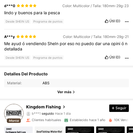
d***0
Color: Multicolor / Talla: 180mm-29g-23
lindo
y
buenos
para
la
pesca
Útil
(0)
Desde SHEIN US
Programa de puntos
A***y
Color: Multicolor / Talla: 180mm-29g-21
Me
ayud
ó
vendiendo
SheIn
por
eso
no
puedo
dar
una
opini
ó
n
detallada
Útil
(0)
Desde SHEIN US
Programa de puntos
Detalles Del Producto
1.9K Seguidores
4.95
Material:
ABS
1.9K Seguidores
4.95
Ver más
1.9K Seguidores
4.95
Kingdom Fishing
Seguir
b***1
seguido
Hace 1 día
1.9K Seguidores
4.95
Clientes habituales
Establecido hace 1 año
10K Vendido
1.9K Seguidores
4.95