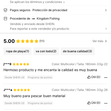
Se aplican los términos y condiciones
Pagos seguros · Protección de privacidad
Procedente de
Kingdom Fishing
Vendido y enviado desde SHEIN.
Para reportar a este vendedor y/o producto
5.00
(11)
Ver más
ropa de playa
(1)
va con todo
(2)
de buena calidad
(3)
j***9
Color: Multicolor / Talla: 180mm-33g-22
Hermoso
producto
y
me
encanta
la
calidad
es
muy
buena
Útil
(0)
Desde SHEIN US
Programa de puntos
J***a
Color: Multicolor / Talla: 180mm-33g-26
Muy
bueno
para
pescar
buen
material
Útil
(0)
Desde SHEIN US
Programa de puntos