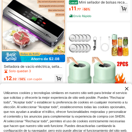
enamiento de aperitivos, electrodo
Mini sellador de bolsas recarg
Local
méstico elegante, diseño compact
able de 3000mAh, tira de sellado d
11
$
.77
-50%
o, máquina de alta eficiencia, conse
e 3.93 pulgadas, 3 ajustes de veloc
rvación de alimentos, sellador USB,
idad para bolsas de plástico de vari
Envío Rápido
recargable por USB - Adecuado par
os grosores, snacks y comida para
a frutas, verduras, aperitivos y patat
mascotas
as fritas - Herramienta esencial par
a picnics al aire libre, diseño compa
cto, construcción resistente, cortad
or incorporado, perfecto para uso e
n la cocina del hogar
Ahorro de $2.08
Selladora de vacío eléctrica, sellad
ora de alimentos de cocina, cortado
Solo quedan 3
r incorporado, máquina de envasad
12
o al vacío para alimentos secos & h
$
.32
-14%
con cupón
úmedos
Utilizamos cookies y tecnologías similares en nuestro sitio web para brindar el servicio
que solicitas y ofrecerte la mejor experiencia de sitio web posible. Puedes "Rechazar
todo", "Aceptar todo" o establecer tu preferencia de cookies en cualquier momento a tu
Ahorro de $28.25
elección. Al seleccionar "Aceptar todo", estableceremos todas las cookies opcionales,
Máquina de sellado al vacío e
Local
que nos ayudan a analizar el tráfico, ofrecer funcionalidades mejoradas y personalizar
léctrica tres en uno para tarros Mas
15
el contenido y los anuncios para complementar tu experiencia de compra con SHEIN.
$
.55
-64%
on con succión potente de 85 kPa,
Al seleccionar "Rechazar todo", permites el uso de cookies estrictamente necesarias
boca ancha, función de bolsa de va
Envío Rápido
que hacen que nuestro sitio web funcione. Puedes desactivarlas cambiando la
cío, sellado automático, almacenam
configuración de tu navegador, pero esto puede afectar el funcionamiento del sitio web.
iento de energía ultralargo, manos li