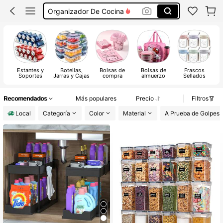
Organizador De Cocina
Hogar
Lonchera
Escurridor De Platos Para Fregadero
Estantes y
Botellas,
Bolsas de
Bolsas de
Frascos
Soportes
Jarras y Cajas
compra
almuerzo
Sellados
or
a
Recomendados
Más populares
Precio
Filtros
Local
Categoría
Color
Material
A Prueba de Golpes