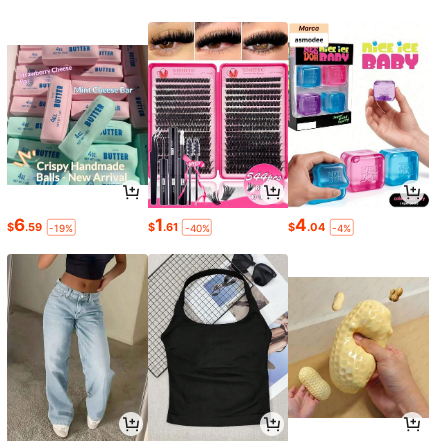
6
1
4
$
.59
$
.61
$
.04
-19%
-40%
-4%