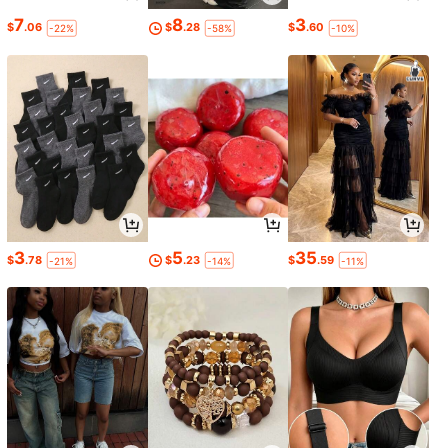
7
8
3
$
.06
$
.28
$
.60
-22%
-58%
-10%
3
5
35
$
.78
$
.23
$
.59
-21%
-14%
-11%