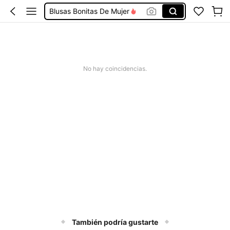
Blusas Bonitas De Mujer
Conjunto De Dos Piezas Mujer
Squishies
Vestidos De Mujer Casual
No hay coincidencias.
Vestidos Elegantes De Mujer
También podría gustarte