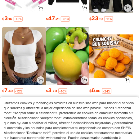
3
47
23
$
.16
$
.21
$
.19
-13%
-61%
-11%
7
3
6
$
.49
$
.70
$
.80
-12%
-10%
-24%
Utilizamos cookies y tecnologías similares en nuestro sitio web para brindar el servicio
que solicitas y ofrecerte la mejor experiencia de sitio web posible. Puedes "Rechazar
todo", "Aceptar todo" o establecer tu preferencia de cookies en cualquier momento a tu
elección. Al seleccionar "Aceptar todo", estableceremos todas las cookies opcionales,
que nos ayudan a analizar el tráfico, ofrecer funcionalidades mejoradas y personalizar
el contenido y los anuncios para complementar tu experiencia de compra con SHEIN.
Al seleccionar "Rechazar todo", permites el uso de cookies estrictamente necesarias
que hacen que nuestro sitio web funcione. Puedes desactivarlas cambiando la