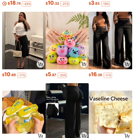
18
10
3
$
.74
$
.32
$
.83
-43%
-21%
-19%
10
5
16
$
.69
$
.87
$
.39
-17%
-20%
-11%