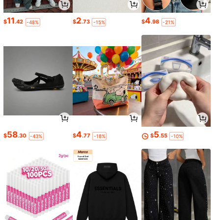
11
2
4
$
.42
$
.73
$
.98
-48%
-15%
-21%
58
4
5
$
.30
$
.77
$
.55
-43%
-18%
-10%