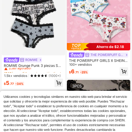
Ahorro de $2.18
THE POWERPUFF GIRLS
ROMWE
#1 Más vendidos
en impresión digital Calzoncillos de mujer
THE POWERPUFF GIRLS X SHEIN B
ragas cómodas con estampado de
100+ vendidos
¡Casi agotado!
ROMWE Grunge Punk 3 piezas Set
dibujos animados lindos para mujer
bragas de cráneo & con estampado
6
#1 Más vendidos
#1 Más vendidos
en impresión digital Calzoncillos de mujer
en impresión digital Calzoncillos de mujer
$
.71
-25%
de estrella con encaje en contraste
¡Casi agotado!
¡Casi agotado!
1.5k+ vendidos
(1000+)
#1 Más vendidos
en impresión digital Calzoncillos de mujer
5
$
.77
-34%
¡Casi agotado!
Utilizamos cookies y tecnologías similares en nuestro sitio web para brindar el servicio
que solicitas y ofrecerte la mejor experiencia de sitio web posible. Puedes "Rechazar
todo", "Aceptar todo" o establecer tu preferencia de cookies en cualquier momento a tu
elección. Al seleccionar "Aceptar todo", estableceremos todas las cookies opcionales,
que nos ayudan a analizar el tráfico, ofrecer funcionalidades mejoradas y personalizar
el contenido y los anuncios para complementar tu experiencia de compra con SHEIN.
Al seleccionar "Rechazar todo", permites el uso de cookies estrictamente necesarias
que hacen que nuestro sitio web funcione. Puedes desactivarlas cambiando la