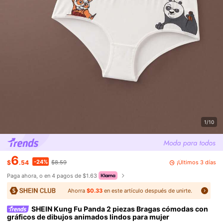
1/10
6
-24%
¡Últimos 3 días
$
.54
$8.59
Paga ahora, o en 4 pagos de $1.63
Ahorra
$0.33
en este artículo después de unirte.
SHEIN Kung Fu Panda 2 piezas Bragas cómodas con
gráficos de dibujos animados lindos para mujer