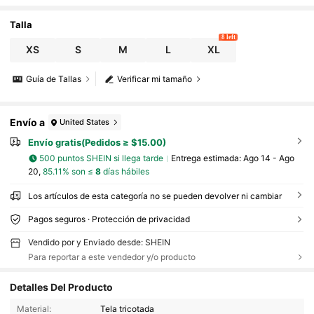
Talla
8 left
XS
S
M
L
XL
Guía de Tallas
Verificar mi tamaño
Envío a
United States
Envío gratis(Pedidos ≥ $15.00)
500 puntos SHEIN si llega tarde
Entrega estimada:
Ago 14 - Ago
20,
85.11% son ≤
8
días hábiles
Los artículos de esta categoría no se pueden devolver ni cambiar
Pagos seguros · Protección de privacidad
Vendido por y Enviado desde: SHEIN
Para reportar a este vendedor y/o producto
Detalles Del Producto
Material:
Tela tricotada
1.2M Seguidores
4.93