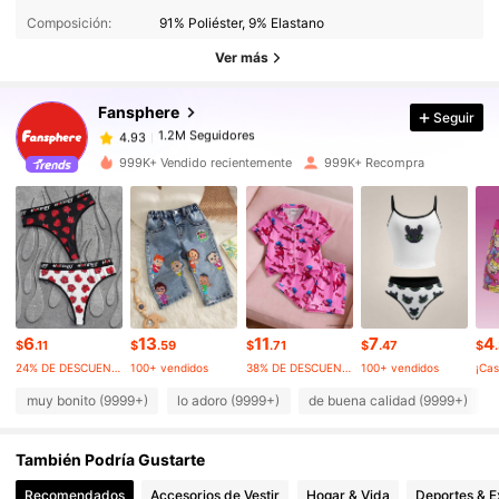
Composición:
91% Poliéster, 9% Elastano
Ver más
1.2M Seguidores
4.93
Fansphere
Seguir
1.2M Seguidores
4.93
999K+ Vendido recientemente
999K+ Recompra
1.2M Seguidores
4.93
1.2M Seguidores
4.93
6
13
11
7
4
1.2M Seguidores
4.93
$
.11
$
.59
$
.71
$
.47
$
24% DE DESCUENTO
100+ vendidos
38% DE DESCUENTO
100+ vendidos
¡Cas
muy bonito (9999+)
lo adoro (9999+)
de buena calidad (9999+)
1.2M Seguidores
4.93
También Podría Gustarte
1.2M Seguidores
4.93
Recomendados
Accesorios de Vestir
Hogar & Vida
Deportes & E