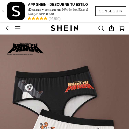
APP SHEIN - DESCUBRE TU ESTILO
×
¡Descarga y consigue un 30% de dto.!Usar el
CONSEGUIR
código: APPOFF30
(95,960)