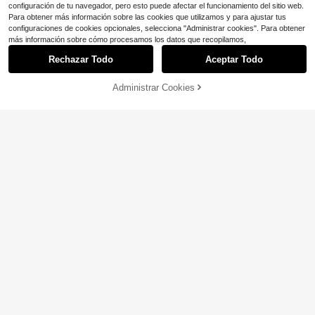
configuración de tu navegador, pero esto puede afectar el funcionamiento del sitio web.
Para obtener más información sobre las cookies que utilizamos y para ajustar tus
configuraciones de cookies opcionales, selecciona "Administrar cookies". Para obtener
más información sobre cómo procesamos los datos que recopilamos,
Rechazar Todo
Aceptar Todo
3 piezas Bragas triangulares suave
Administrar Cookies
¡24% DE DESCUENTO!
AÑADIR A LA BOLSA
Ahorro de $22.20
s para mujer con estampado integra
5
$
.79
-11%
l de rosas y calaveras en estilo Y2K
10 piezas aleatorias de braga
Local
punk oscuro blanco y negro
s tipo tanga sin costuras, sexy, con
900+ vendidos
estampado de corazón, diseño eleg
11
$
.48
-66%
ante, de unicolor, de tela elástica, s
uave y transpirable, amigable con l
4-5 días hábiles
a piel, para otoño/invierno, ropa inte
rior femenina, bragas para damas, b
ragas triangulares para mujeres
Ahorro de $2.92