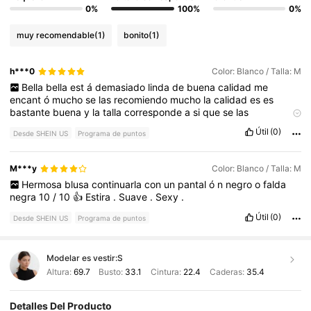
0%
100%
0%
muy recomendable
(1)
bonito
(1)
h***0
Color: Blanco / Talla: M
Bella
bella
est
á
demasiado
linda
de
buena
calidad
me
encant
ó
mucho
se
las
recomiendo
mucho
la
calidad
es
es
bastante
buena
y
la
talla
corresponde
a
si
que
se
las
recomiendo
mucho
🥰🥰🥰🥰🥰🥰🥰🥰👌🥰❤️❤️❤️❤️❤️❤️❤️😍😍😍
Útil
(0)
Desde SHEIN US
Programa de puntos
😍😍😍😍😍😍😍😍
M***y
Color: Blanco / Talla: M
Hermosa
blusa
continuarla
con
un
pantal
ó
n
negro
o
falda
negra
10
/
10
👍
Estira
.
Suave
.
Sexy
.
Útil
(0)
Desde SHEIN US
Programa de puntos
Modelar es vestir:
S
Altura:
69.7
Busto:
33.1
Cintura:
22.4
Caderas:
35.4
Detalles Del Producto