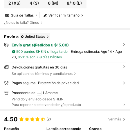
2
(XS)
4
(S)
6
(M)
8/10
(L)
Guía de Tallas
Verificar mi tamaño
¿No es tu talla? Dinos
Envío a
United States
Envío gratis(Pedidos ≥ $15.00)
500 puntos SHEIN si llega tarde
Entrega estimada:
Ago 14 - Ago
20,
85.11% son ≤
8
días hábiles
Devoluciones gratuitas en 30 días
Se aplican los términos y condiciones
Pagos seguros · Protección de privacidad
Procedente de
L'Amorae
Vendido y enviado desde SHEIN.
Para reportar a este vendedor y/o producto
4.50
(2)
Ver más
Pequeña
La talla corresponde
Grande