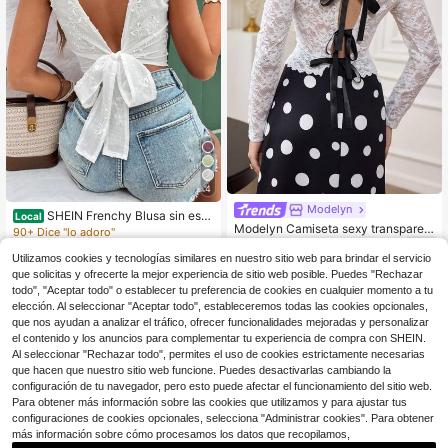
4
Modelyn
SHEIN Frenchy Blusa sin esp
Local
Modelyn Camiseta sexy transparen
alda y sin mangas con estampado j
90+ Dice "lo adoro"
te con hombros descubiertos y esp
acquard para vacaciones de veran
7
900+ vendidos
$
.86
-42%
alda descubierta de encaje blanco
o, ropa de vuelta al colegio, atuend
Utilizamos cookies y tecnologías similares en nuestro sitio web para brindar el servicio
7
os de maestros, moda, vestidos de
$
.29
-10%
que solicitas y ofrecerte la mejor experiencia de sitio web posible. Puedes "Rechazar
mujer de verano, estilo de dinero an
todo", "Aceptar todo" o establecer tu preferencia de cookies en cualquier momento a tu
tiguo, vestidos blancos de mujer, ve
elección. Al seleccionar "Aceptar todo", estableceremos todas las cookies opcionales,
stidos casuales de mujer, ropa para
que nos ayudan a analizar el tráfico, ofrecer funcionalidades mejoradas y personalizar
el 4 de julio, blusas de mujer, tops si
el contenido y los anuncios para complementar tu experiencia de compra con SHEIN.
n mangas
Al seleccionar "Rechazar todo", permites el uso de cookies estrictamente necesarias
que hacen que nuestro sitio web funcione. Puedes desactivarlas cambiando la
configuración de tu navegador, pero esto puede afectar el funcionamiento del sitio web.
Para obtener más información sobre las cookies que utilizamos y para ajustar tus
configuraciones de cookies opcionales, selecciona "Administrar cookies". Para obtener
más información sobre cómo procesamos los datos que recopilamos,