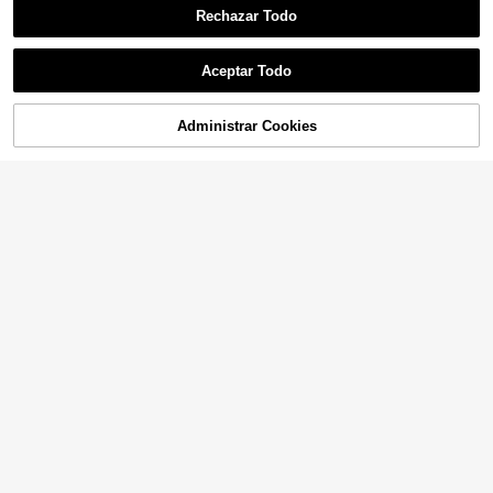
Rechazar Todo
Aceptar Todo
Administrar Cookies
¡54% DE DESCUENTO!
AÑADIR A LA BOLSA