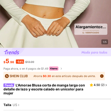
1/5
5
-54%
$
.96
$13.09
Paga ahora, o en 4 pagos de $1.49
Ahorra
$0.30
en este artículo después de unirte.
L'Amorae Blusa corta de manga larga con
4.50
(
2
)
detalle de lazo y escote calado en unicolor para
mujer
Talla
US