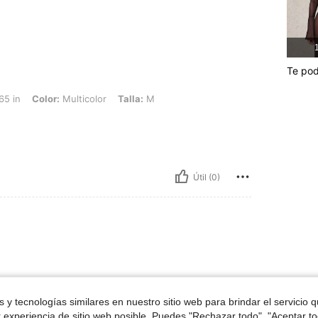
1
Te pod
: Multicolor, Talla: M
65 in
Color:
Multicolor
Talla:
M
Útil (0)
ron
 y tecnologías similares en nuestro sitio web para brindar el servicio qu
r experiencia de sitio web posible. Puedes "Rechazar todo", "Aceptar t