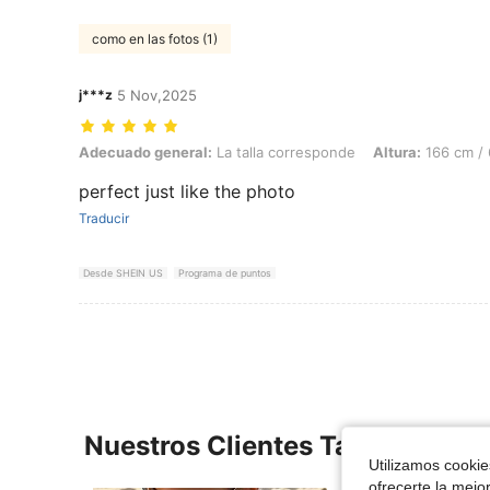
como en las fotos (1)
j***z
5 Nov,2025
Adecuado general: La talla corresponde, Altura: 166 cm / 65 in, Color
Adecuado general:
La talla corresponde
Altura:
166 cm / 
perfect just like the photo
Traducir
Desde SHEIN US
Programa de puntos
Nuestros Clientes También Vie
Utilizamos cookies
ofrecerte la mejo