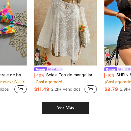
Soleia
SHEI
braguita de bikini, estampado aleatorio de cerezas, accesorio para vacaciones de primavera/verano
Soleia Top de manga larga con hombro asimétrico, tejido de punto jacquard, corte holgado y bajo con abertura
SHEIN SXY Cover up
-10%
-10%
¡Casi agotado!
¡Casi agotado
en nuevo Conjuntos de bikini para mujer
$11.49
$9.79
idos
2.2k+ vendidos
2.9k+
Ver Más