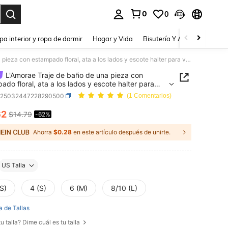
0
0
a. Press Enter to select.
pa interior y ropa de dormir
Hogar y Vida
Bisutería Y Accesorios
Be
L'Amorae Traje de baño de una pieza con estampado floral, ata a los lados y escote halter para vacaciones de mujer
L'Amorae Traje de baño de una pieza con
ado floral, ata a los lados y escote halter para
ones de mujer
z25032447228290500
(1 Comentarios)
62
$14.79
-62%
ICE AND AVAILABILITY
Ahorra
$0.28
en este artículo después de unirte.
US Talla
S)
4 (S)
6 (M)
8/10 (L)
a de Tallas
u talla? Dime cuál es tu talla