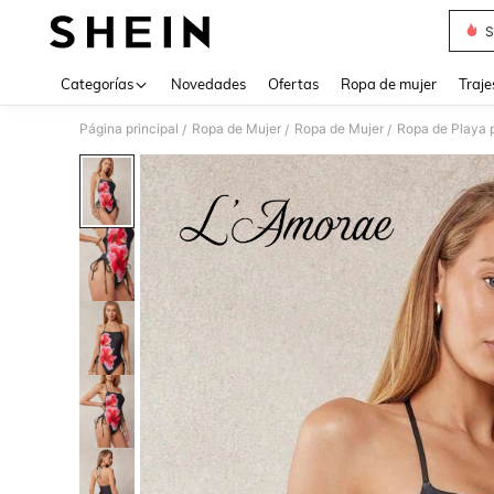
S
Use up 
Categorías
Novedades
Ofertas
Ropa de mujer
Traje
Página principal
Ropa de Mujer
Ropa de Mujer
Ropa de Playa 
/
/
/