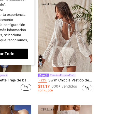
do",
cer
r tu experiencia
ctamente
la configuración
 más información
es, selecciona
 que recopilamos,
ar Todo
12
ette
#VestidoPlayeroEle
tampado floral y animal, diseño elegante con ribete de volantes, adecuado para fiestas en la playa, vacaciones, verano
Swim Chiccia Vestido de manga larga informal, transparente, con espalda descubierta y detalle de lazo en color liso
-22%
$11.17
600+ vendidos
con cupón