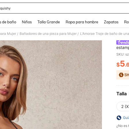
quishy
and down arrow keys to navigate search Búsqueda reciente and Busca y Encuentr
s de baño
Niños
Talla Grande
Ropa para hombre
Zapatos
Ro
para Mujer
Bañadores de una pieza para Mujer
/
/
estamp
vacaci
SKU: s
5
$
.
PR
Talla
2 (X
Guí
¿No es t