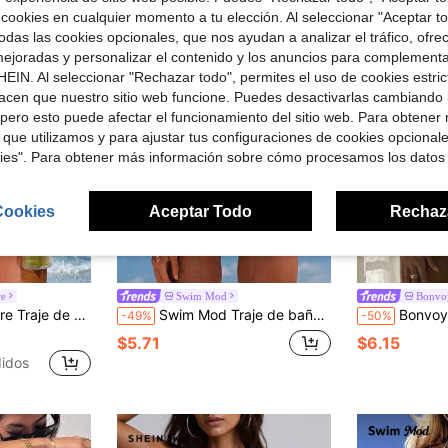
 cookies en cualquier momento a tu elección. Al seleccionar "Aceptar to
das las cookies opcionales, que nos ayudan a analizar el tráfico, ofre
ejoradas y personalizar el contenido y los anuncios para complementa
EIN. Al seleccionar "Rechazar todo", permites el uso de cookies estri
acen que nuestro sitio web funcione. Puedes desactivarlas cambiando 
pero esto puede afectar el funcionamiento del sitio web. Para obtener
 que utilizamos y para ajustar tus configuraciones de cookies opcional
kies". Para obtener más información sobre cómo procesamos los datos
Cookies
Aceptar Todo
Rechaz
re
Swim Mod
Bonvoy
azules y blancas y volantes tipo bandeau para vacaciones de verano en la playa
Swim Mod Traje de baño de una pieza sexy con tirantes finos y espalda descubierta para mujer, para el verano
Bonvoyette Traje de baño de una pieza para mujer con es
-49%
-50%
$5.71
$6.15
idos