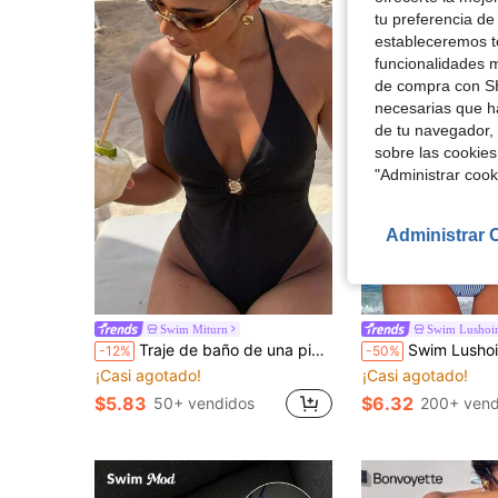
tu preferencia de
estableceremos to
funcionalidades m
de compra con SH
necesarias que h
de tu navegador, 
sobre las cookies
"Administrar coo
Administrar 
Swim Miturn
Swim Lushoi
Traje de baño de una pieza elegante para mujer de unicolor con tela brillante, cuello en V, halter y accesorios metálicos, negro, para vacaciones, playa y verano
Swim Lushoire Traje de baño de una pieza para mujer con estampado de langosta, rayas 
-12%
-50%
¡Casi agotado!
¡Casi agotado!
$5.83
$6.32
50+ vendidos
200+ vend