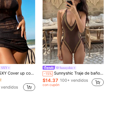
N SXY
Sunnyshic
 con abertura con cordón lateral halter
Sunnyshic Traje de baño de una pieza sexy con espalda descubierta y cuello halter con diseño de remaches para mujer, marrón, verano, vacaciones
-15%
!
$14.37
100+ vendidos
con cupón
 vendidos