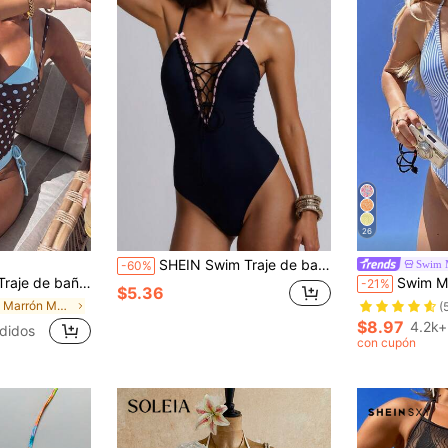
26
SHEIN Swim Traje de baño de una pieza para mujer de unicolor básico con tirantes de espagueti y decoración de lazo en el pecho
Swim 
-60%
hot con lunares y cuello halter para la playa, traje de baño versátil para vacaciones de verano, playa y aguas termales, traje de baño de una pieza con lazo para mujer
Swim Mod Traje de baño de una pieza sexy con espald
-21%
$5.36
en Marrón Mujeres de una pieza
(
$8.97
4.2k+
didos
con cupón