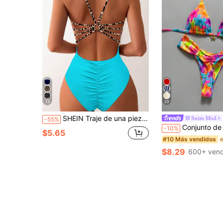
13
20
SHEIN Traje de una pieza con espalda abierta, en estampado de leopardo parchwork y un unicolor personalizado para mujeres
Swim Mod
-55%
Conjunto de traje de baño sexy para mujer Swim MOD de 2 piezas, top de bikini triángulo con tirantes halter y 
-10%
$5.65
#10 Más vendidos
$8.29
600+ vend