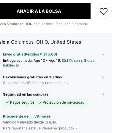
AÑADIR A LA BOLSA
asta
5
puntos SHEIN calculados al finalizar la compra.
ío a
Columbus, OHIO, United States
Envío gratis(Pedidos ≥ $15.00)
Entrega estimada:
Ago 13 - Ago 19,
85.11% son ≤
8
días
hábiles
Devoluciones gratuitas en 30 días
Se aplican los términos y condiciones
Seguridad en las compras
Pagos seguros
Protección de privacidad
Procedente de
L'Amorae
Vendido y enviado desde SHEIN.
Para reportar a este vendedor y/o producto