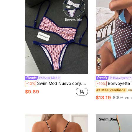
4
Swim Mod
Bonvoyette
Swim Mod Nuevo conjunto de traje de baño de playa para mujer, nuevo lanzamiento de verano, versátil y reversible, conjunto de 2 piezas, ajuste popular, combinación de colores azul, rojo y blanco, uso de doble cara, conjunto de 2 piezas, estampado de peces oceánicos, estampado de lunares rojos y blancos, ribete de contraste azul marino, top de bikini ajustable, Bottom de bikini triangular, adecuado para uso en playa de verano, , piscina y vacaciones
Bonvoyette Traje de baño de una pieza sexy vintage con lunares para mujer, traje de baño 2 en 1 con espalda descubierta y lazo para vacaciones, traje de baño sexy de chica 
-10%
-10%
#1 Más vendidos
$9.89
$13.19
800+ ven