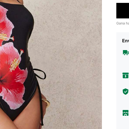
Gana h
Env