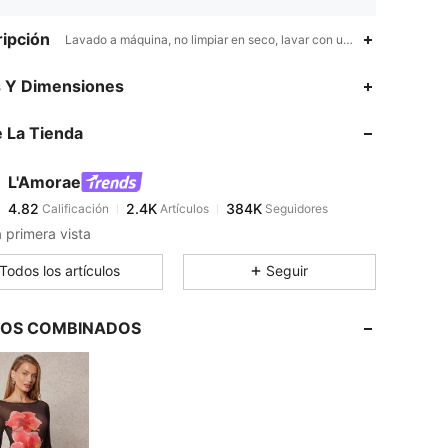
ipción
Lavado a máquina, no limpiar en seco, lavar con un detergente suave,
4.82
2.4K
384K
s Y Dimensiones
 La Tienda
4.82
2.4K
384K
L'Amorae
4.82
2.4K
384K
Calificación
Artículos
Seguidores
p***e
pagó
Hace 2 horas
 primera vista
4.82
2.4K
384K
Todos los artículos
Seguir
4.82
2.4K
384K
LOS COMBINADOS
4.82
2.4K
384K
4.82
2.4K
384K