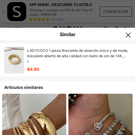
APP SHEIN - DESCUBRE TU ESTILO
×
¡Descarga y consigue un 30% de dto.!Usar el
CONSEGUIR
código: APPOFF30
(95,960)
Similar
LADYCOCO 1 pieza Brazalete de aleación único y de moda,
brazalete abierto de alta calidad con baño de oro de 14K,
brazalete ancho, brazalete grande y recio, estilo elegante y
F
lujoso, opción de las mujeres (color duradero), se puede
$4.90
combinar y usar como un conjunto
Artículos similares