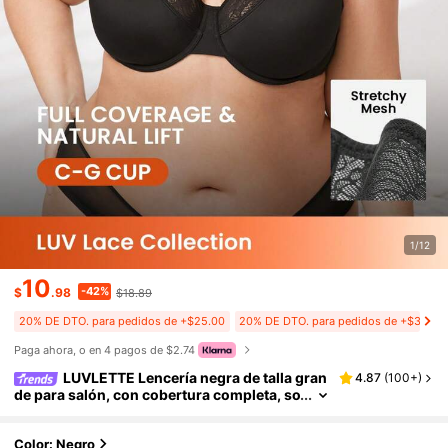
1/12
10
-42%
$
.98
$18.89
20% DE DTO. para pedidos de +$25.00
20% DE DTO. para pedidos de +$35.00
Paga ahora, o en 4 pagos de $2.74
LUVLETTE Lencería negra de talla gran
4.87
(
100+
)
de para salón, con cobertura completa, so
porte y transpirabilidad, sujetador con ar
os transparente, sexy, sin forro, de encaje ele
gante y cómodo, minimizador
Color: Negro