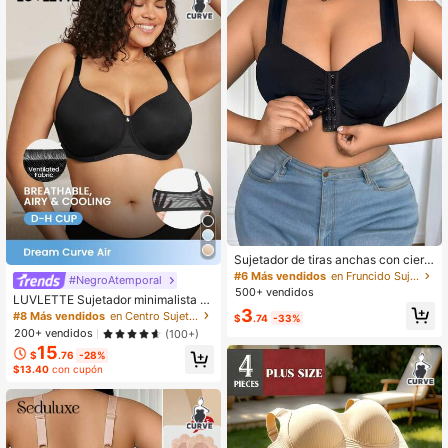
Sujetador de tiras anchas con cierr
e frontal fruncido para tallas grande
#6 Más vendidos
en Fruncido Sujetadores de talla grande
#NegroAtemporal
s
500+ vendidos
LUVLETTE Sujetador minimalista d
3
e cobertura total con copa espacia
#8 Más vendidos
en Centro Sujetadores de talla grande
$
.74
-33%
dora de malla transpirable y ligera,
200+ vendidos
(100+)
estilo básico y cómodo, en color ne
15
gro
$
.76
-28%
$13.40
con cupón