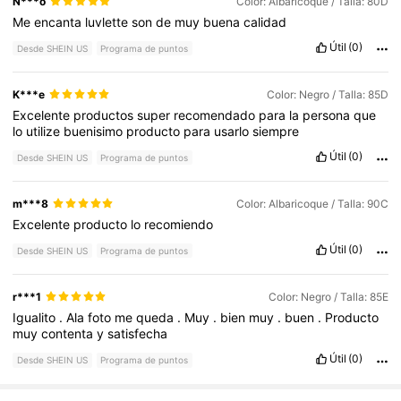
N***o
Color: Albaricoque / Talla: 80D
Me
encanta
luvlette
son
de
muy
buena
calidad
Útil
(0)
Desde SHEIN US
Programa de puntos
K***e
Color: Negro / Talla: 85D
Excelente
productos
super
recomendado
para
la
persona
que
lo
utilize
buenisimo
producto
para
usarlo
siempre
Útil
(0)
Desde SHEIN US
Programa de puntos
m***8
Color: Albaricoque / Talla: 90C
Excelente
producto
lo
recomiendo
Útil
(0)
Desde SHEIN US
Programa de puntos
r***1
Color: Negro / Talla: 85E
Igualito
.
Ala
foto
me
queda
.
Muy
.
bien
muy
.
buen
.
Producto
muy
contenta
y
satisfecha
Útil
(0)
Desde SHEIN US
Programa de puntos