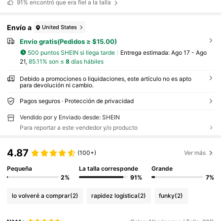
91%
encontró que era fiel a la talla
Envío a
United States
Envío gratis(Pedidos ≥ $15.00)
500 puntos SHEIN si llega tarde
Entrega estimada:
Ago 17 - Ago
21,
85.11% son ≤
8
días hábiles
Debido a promociones o liquidaciones, este artículo no es apto
para devolución ni cambio.
Pagos seguros · Protección de privacidad
Vendido por y Enviado desde: SHEIN
Para reportar a este vendedor y/o producto
4.87
(100+)
Ver más
Pequeña
La talla corresponde
Grande
2%
91%
7%
lo volveré a comprar
(2)
rapidez logística
(2)
funky
(2)