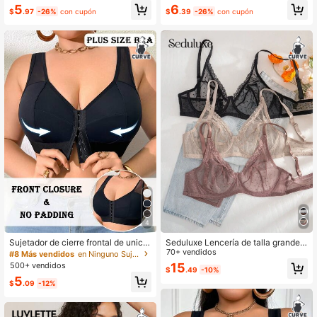
#10 Más vendidos
en Ninguno Sujetadores de talla grande
5
6
es, de apoyo, cómodo, para uso diar
$
.97
-26%
con cupón
$
.39
-26%
con cupón
¡Casi agotado!
io
4
Sujetador de cierre frontal de unicol
Seduluxe Lencería de talla grande c
or talla grande, adecuado para uso
ómoda con encaje, patchwork de m
70+ vendidos
#8 Más vendidos
en Ninguno Sujetadores de talla grande
diario
alla, corazón, con aros y Bottom fin
500+ vendidos
15
$
.49
-10%
a (3 piezas/set)
5
$
.09
-12%