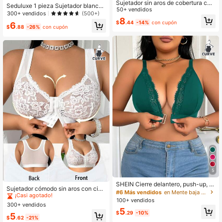
Sujetador sin aros de cobertura co
Seduluxe 1 pieza Sujetador blanco
mpleta cómodo y sin costuras, adec
50+ vendidos
de encaje con aros y push-up con l
300+ vendidos
(500+)
uado para mujeres de talla grande c
8
azo decorativo para mujer de talla g
$
.44
-14%
con cupón
on busto grande
6
rande
$
.88
-26%
con cupón
5
#7 Más vendidos
en Blanco Sujetadores y bralettes de talla grande
SHEIN Cierre delantero, push-up, e
¡Casi agotado!
Sujetador cómodo sin aros con cierr
ncaje de pestañas, sujetador de en
#6 Más vendidos
en Mente baja Sujetadores de talla grande
e frontal, parches de encaje y unico
#7 Más vendidos
#7 Más vendidos
en Blanco Sujetadores y bralettes de talla grande
en Blanco Sujetadores y bralettes de talla grande
caje acolchado y sin aros cómodo d
100+ vendidos
lor minimalista para tallas grandes
e talla grande, que levanta
300+ vendidos
¡Casi agotado!
¡Casi agotado!
5
$
.29
-10%
#7 Más vendidos
en Blanco Sujetadores y bralettes de talla grande
5
$
.62
-21%