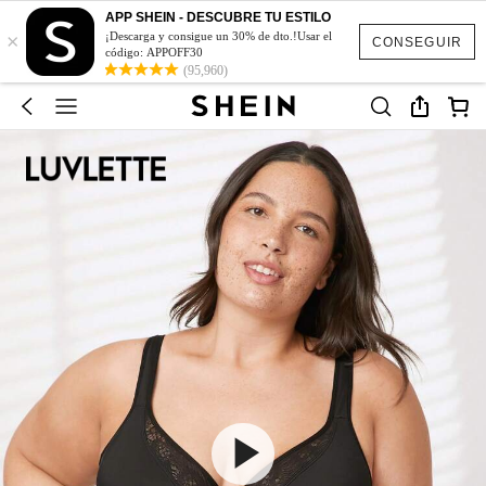
APP SHEIN - DESCUBRE TU ESTILO
×
¡Descarga y consigue un 30% de dto.!Usar el
CONSEGUIR
código: APPOFF30
(95,960)