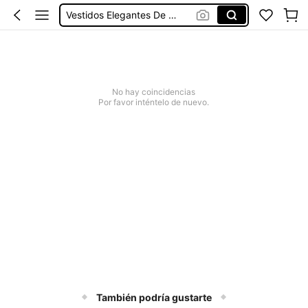
Vestidos Elegantes De Mujer
Blusas Bonitas De Mujer
Conjunto De Dos Piezas Mujer
Squishies
No hay coincidencias
Vestidos De Mujer Casual
Por favor inténtelo de nuevo.
Vestidos Elegantes De Mujer
También podría gustarte