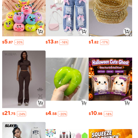
5
13
1
$
.87
$
.81
$
.82
-20%
-16%
-17%
21
4
10
$
.75
$
.58
$
.98
-24%
-20%
-18%