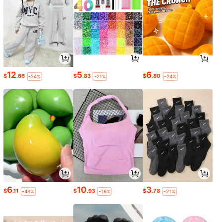
12
5
6
$
.66
$
.83
$
.80
-24%
-21%
-24%
6
10
3
$
.11
$
.93
$
.78
-48%
-16%
-21%