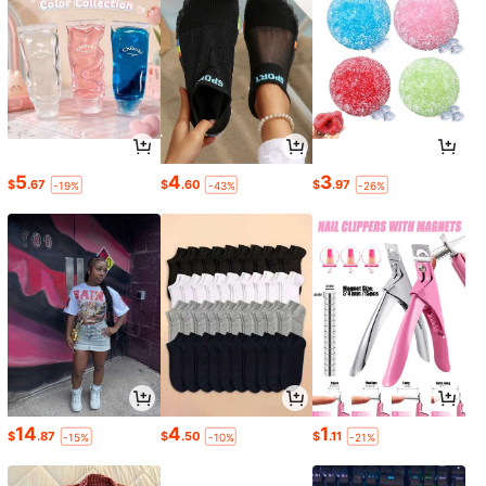
5
4
3
$
.67
$
.60
$
.97
-19%
-43%
-26%
14
4
1
$
.87
$
.50
$
.11
-15%
-10%
-21%