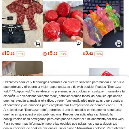
10
5
3
$
.33
$
.23
$
.42
-16%
-14%
-19%
Utilizamos cookies y tecnologías similares en nuestro sitio web para brindar el servicio
que solicitas y ofrecerte la mejor experiencia de sitio web posible. Puedes "Rechazar
todo", "Aceptar todo" o establecer tu preferencia de cookies en cualquier momento a tu
elección. Al seleccionar "Aceptar todo", estableceremos todas las cookies opcionales,
que nos ayudan a analizar el tráfico, ofrecer funcionalidades mejoradas y personalizar
el contenido y los anuncios para complementar tu experiencia de compra con SHEIN.
Al seleccionar "Rechazar todo", permites el uso de cookies estrictamente necesarias
que hacen que nuestro sitio web funcione. Puedes desactivarlas cambiando la
3
44
4
configuración de tu navegador, pero esto puede afectar el funcionamiento del sitio web.
$
.73
$
.60
$
.77
-19%
-43%
-18%
Para obtener más información sobre las cookies que utilizamos y para ajustar tus
configuraciones de cookies opcionales, selecciona "Administrar cookies". Para obtener