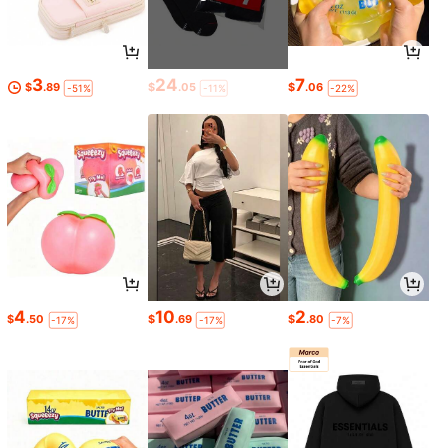
3
24
7
$
.89
$
.05
$
.06
-51%
-11%
-22%
4
10
2
$
.50
$
.69
$
.80
-17%
-17%
-7%