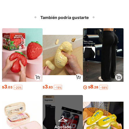
También podría gustarte
3
3
8
$
.03
$
.83
$
.28
-20%
-19%
-58%
Agotado