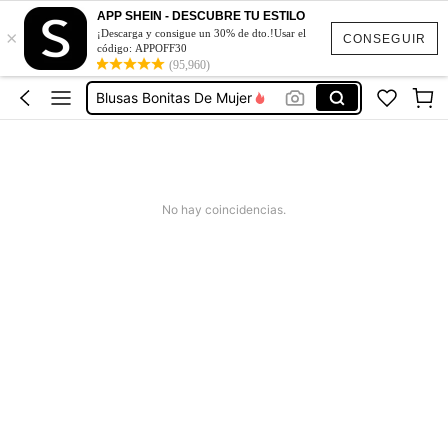
Vestidos De Mujer Casual
APP SHEIN - DESCUBRE TU ESTILO
×
¡Descarga y consigue un 30% de dto.!Usar el
Vestidos Elegantes De Mujer
CONSEGUIR
código: APPOFF30
Blusas Bonitas De Mujer
(95,960)
Conjunto De Dos Piezas Mujer
Squishies
Vestidos De Mujer Casual
Vestidos Elegantes De Mujer
No hay coincidencias.