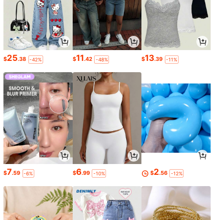
25
11
13
$
.38
$
.42
$
.39
-42%
-48%
-11%
7
6
2
$
.59
$
.99
$
.56
-6%
-10%
-12%