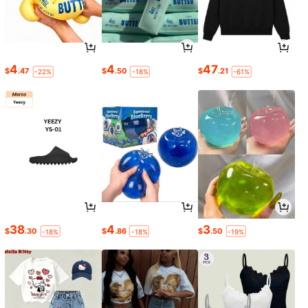
4
4
47
$
.47
$
.50
$
.21
-22%
-18%
-61%
38
4
3
$
.30
$
.86
$
.50
-18%
-18%
-19%