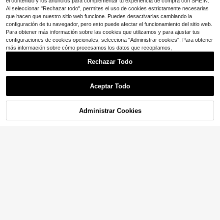
el contenido y los anuncios para complementar tu experiencia de compra con SHEIN.
Al seleccionar "Rechazar todo", permites el uso de cookies estrictamente necesarias
que hacen que nuestro sitio web funcione. Puedes desactivarlas cambiando la
configuración de tu navegador, pero esto puede afectar el funcionamiento del sitio web.
Para obtener más información sobre las cookies que utilizamos y para ajustar tus
configuraciones de cookies opcionales, selecciona "Administrar cookies". Para obtener
más información sobre cómo procesamos los datos que recopilamos,
Rechazar Todo
Aceptar Todo
24
Ahorro de $4.70
Administrar Cookies
¡10% DE DESCUENTO!
AÑADIR A LA BOLSA
12
Sandalias de mujer con doble corre
a de tacón alto para exteriores, nue
¡Casi agotado!
Sandalias de mujer 2025, san
Local
vas de unicolor PU con doble corre
900+ vendidos
(1000+)
dalias con plataforma y cuña grues
100+ vendidos
a ancha, suela gruesa, punta cuadr
a con lazo y estampado de leopard
17
17
ada, tacón grueso para playa, color
$
.40
-21%
con cupón
$
.55
-32%
o sexy, sandalias elevadas cómoda
marrón
s de punta redonda y slip-on para m
ujer, esenciales casuales para prim
avera/verano, para usar con vestid
os