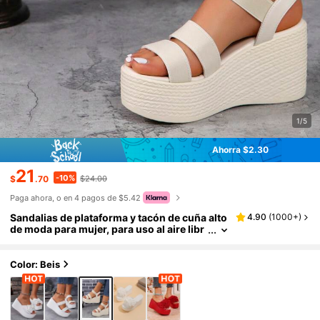
1/5
Ahorra $2.30
21
-10%
$
.70
$24.00
Paga ahora, o en 4 pagos de $5.42
Sandalias de plataforma y tacón de cuña alto
4.90
(
1000+
)
de moda para mujer, para uso al aire libr
e, atuendos de primavera y verano
Color: Beis