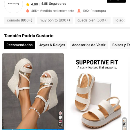
4.80
w***3
pagó
Hace 1 día
49K+ Vendido recientemente
10K+ Recompra
4.8K Seguidores
4.80
cómodo (800+)
muy bonito (800+)
queda bien (500+)
lo adoro
También Podría Gustarte
4.8K Seguidores
4.80
Recomendados
Joyas & Relojes
Accesorios de Vestir
Bolsos y E
4.8K Seguidores
4.80
4.8K Seguidores
4.80
4.8K Seguidores
4.80
4.8K Seguidores
4.80
15
4.8K Seguidores
4.80