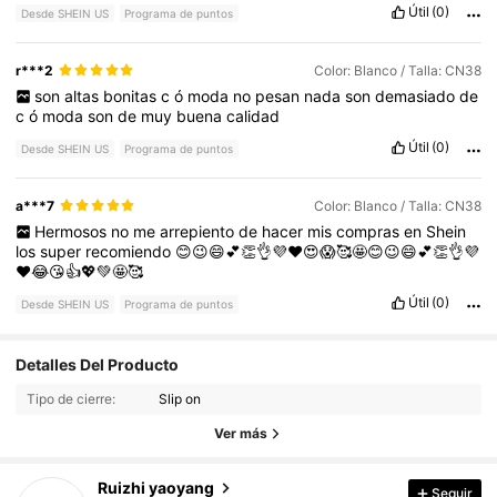
Útil
(0)
Desde SHEIN US
Programa de puntos
r***2
Color: Blanco / Talla: CN38
son
altas
bonitas
c
ó
moda
no
pesan
nada
son
demasiado
de
c
ó
moda
son
de
muy
buena
calidad
Útil
(0)
Desde SHEIN US
Programa de puntos
a***7
Color: Blanco / Talla: CN38
Hermosos
no
me
arrepiento
de
hacer
mis
compras
en
Shein
los
super
recomiendo
😊😉😄💕👏👌💜♥️😍😱🥰🤩😊😉😄💕👏👌💜
♥️😂😘👍💖💚🤩🥰
Útil
(0)
Desde SHEIN US
Programa de puntos
4.8K Seguidores
4.80
Detalles Del Producto
Tipo de cierre:
Slip on
4.8K Seguidores
4.80
Ver más
Ruizhi yaoyang
Seguir
4.8K Seguidores