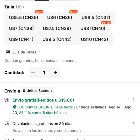
Talla
US
8 left
9 left
US5.5
(CN35)
US6
(CN36)
US6.5
(CN37)
10 left
US7
(CN38)
US7.5
(CN39)
US8
(CN40)
US9
(CN41)
US9.5
(CN42)
US10
(CN43)
Guía de Tallas
Quedan grandes, toma media talla menos
Cantidad:
Envío a
United States
Envío gratis(Pedidos ≥ $15.00)
500 puntos SHEIN si llega tarde
Entrega estimada:
Ago 14 - Ago
20,
85.11% son ≤
8
días hábiles
Devoluciones gratuitas en 30 días
Se aplican los términos y condiciones