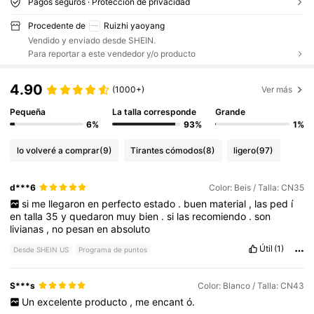
Pagos seguros · Protección de privacidad
Procedente de
Ruizhi yaoyang
Vendido y enviado desde SHEIN.
Para reportar a este vendedor y/o producto
4.90
(1000+)
Ver más
Pequeña
La talla corresponde
Grande
6%
93%
1%
lo volveré a comprar
(9)
Tirantes cómodos
(8)
ligero
(97)
d***6
Color: Beis / Talla: CN35
si
me
llegaron
en
perfecto
estado
.
buen
material
,
las
ped
í
en
talla
35
y
quedaron
muy
bien
.
si
las
recomiendo
.
son
livianas
,
no
pesan
en
absoluto
Útil
(1)
Desde SHEIN US
Programa de puntos
S***s
Color: Blanco / Talla: CN43
Un
excelente
producto
,
me
encant
ó.