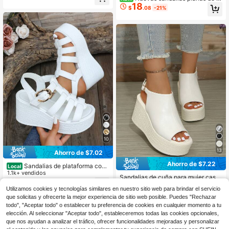
tipo alpargata con suela gruesa, sa
18
ujer de estilo casual para primaver
ndalias de tacón alto con slip-on, at
$
.08
-21%
a/verano, minimalistas, transpirable
uendos de primavera y verano
s y cómodas, tipo chanclas de una
sola pieza, con patrón de malla bor
dada con forma de corazón
10
13
Ahorro de $7.02
Ahorro de $7.22
Sandalias de plataforma con
Local
múltiples correas de moda gótica p
1.1k+ vendidos
Sandalias de cuña para mujer casu
ara mujer, atuendos de primavera y
17
$
.48
-29%
ales con punta abierta, suela grues
60+ vendidos
verano
Utilizamos cookies y tecnologías similares en nuestro sitio web para brindar el servicio
a, cómodas y con correa de hebilla
15
$
.08
-32%
que solicitas y ofrecerte la mejor experiencia de sitio web posible. Puedes "Rechazar
todo", "Aceptar todo" o establecer tu preferencia de cookies en cualquier momento a tu
elección. Al seleccionar "Aceptar todo", estableceremos todas las cookies opcionales,
que nos ayudan a analizar el tráfico, ofrecer funcionalidades mejoradas y personalizar