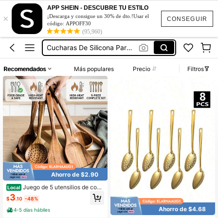
Cucharas De Madera
APP SHEIN - DESCUBRE TU ESTILO
×
Cucharones De Cocina
¡Descarga y consigue un 30% de dto.!Usar el
CONSEGUIR
código: APPOFF30
Cucharones De Metal
(95,960)
Cucharas De Silicona Para Cocinar
Cucharas De Cocina
Recomendados
Más populares
Precio
Filtros
Cucharas De Madera
Cucharones De Cocina
Ahorro de $2.90
Juego de 5 utensilios de coci
Local
na de madera natural, cucharas y e
3
$
.10
-48%
spátulas de madera estéticas para s
artenes antiadherentes, herramient
Ahorro de $4.68
4-5 días hábiles
as de cocina resistentes al calor par