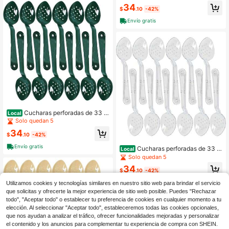
olor negro, juego de 12 unidades. C
34
ucharas grandes para ensaladas/bu
$
.10
-42%
ffet, utensilios de cocina para buffet
Envío gratis
y banquetes.
Cucharas perforadas de 33 c
Local
m (13") de policarbonato, color verd
Solo quedan 5
e, juego de 12. Cucharas grandes p
34
ara ensaladas/buffet, utensilios de
$
.10
-42%
cocina para buffet y banquetes.
Envío gratis
Cucharas perforadas de 33 c
Local
m (13") de policarbonato transparen
Solo quedan 5
te, juego de 12 unidades. Cucharas
34
grandes para ensaladas/buffet, ute
$
.10
-42%
nsilios de cocina para buffet y banq
Envío gratis
Utilizamos cookies y tecnologías similares en nuestro sitio web para brindar el servicio
uetes.
que solicitas y ofrecerte la mejor experiencia de sitio web posible. Puedes "Rechazar
todo", "Aceptar todo" o establecer tu preferencia de cookies en cualquier momento a tu
elección. Al seleccionar "Aceptar todo", estableceremos todas las cookies opcionales,
que nos ayudan a analizar el tráfico, ofrecer funcionalidades mejoradas y personalizar
el contenido y los anuncios para complementar tu experiencia de compra con SHEIN.