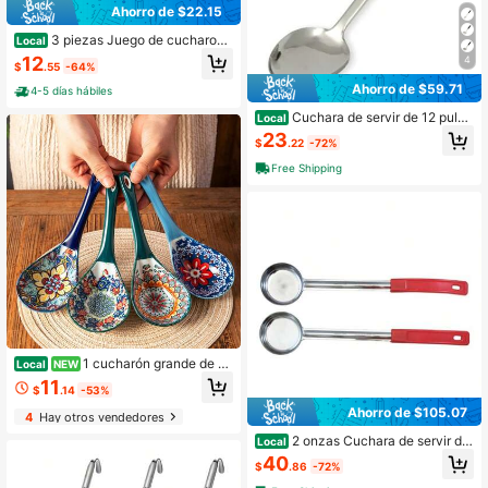
Ahorro de $22.15
3 piezas Juego de cucharone
Local
s de sopa de 1 onza, cucharón de a
12
4
$
.55
-64%
cero inoxidable con mangos largos
y ganchos para cocinar, servir sopa
Ahorro de $59.71
4-5 días hábiles
s, salsas y guisos
Cuchara de servir de 12 pulga
Local
das de acero inoxidable
23
$
.22
-72%
Free Shipping
1 cucharón grande de c
Local
NEW
erámica estilo bohemio para sopa, a
11
$
.14
-53%
rroz, fideos y postre. Decoración ba
jo vidriado para sopas, gran capaci
Ahorro de $105.07
4
Hay otros vendedores
dad, fácil de limpiar y duradero. Ade
cuado para uso doméstico diario y r
2 onzas Cuchara de servir de
Local
estaurantes.
acero inoxidable sólido para control
40
$
.86
-72%
de porciones; Cucharones de servic
io de grado comercial [Paquete de