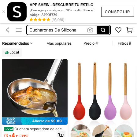
APP SHEIN - DESCUBRE TU ESTILO
Cucharas De Cocina
×
¡Descarga y consigue un 30% de dto.!Usar el
CONSEGUIR
código: APPOFF30
Cucharones De Cocina
(95,960)
Cucharones De Silicona
Cucharas De Madera
Recomendados
Más populares
Precio
Filtros
Cucharas Para Comer Sopa
Local
Cucharas De Cocina
Ahorro de $9.89
Cuchara separadora de aceit
Local
e de acero inoxidable, cuchara para
4
$
.11
-71%