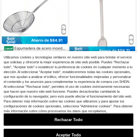
Ahorro de $84.91
Espumadera de acero inoxida
Local
Ahorro de $59.71
ble estilo asiático, cuchara de freír
33
$
.02
-72%
con mango para freidora, pasta, esp
Utilizamos cookies y tecnologías similares en nuestro sitio web para brindar el servicio
Cuchara de baste de acero in
Local
agueti y fideos de 5.5 pulgadas
que solicitas y ofrecerte la mejor experiencia de sitio web posible. Puedes "Rechazar
oxidable sólida de 15" (38 cm) y 1.2
Free Shipping
23
$
.22
-72%
mm de grosor
todo", "Aceptar todo" o establecer tu preferencia de cookies en cualquier momento a tu
elección. Al seleccionar "Aceptar todo", estableceremos todas las cookies opcionales,
Free Shipping
que nos ayudan a analizar el tráfico, ofrecer funcionalidades mejoradas y personalizar
el contenido y los anuncios para complementar tu experiencia de compra con SHEIN.
Al seleccionar "Rechazar todo", permites el uso de cookies estrictamente necesarias
que hacen que nuestro sitio web funcione. Puedes desactivarlas cambiando la
configuración de tu navegador, pero esto puede afectar el funcionamiento del sitio web.
Para obtener más información sobre las cookies que utilizamos y para ajustar tus
configuraciones de cookies opcionales, selecciona "Administrar cookies". Para obtener
más información sobre cómo procesamos los datos que recopilamos,
Rechazar Todo
1
Ahorro de $155.47
0
Aceptar Todo