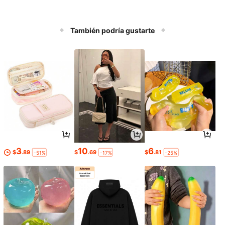
También podría gustarte
3
10
6
$
.89
$
.69
$
.81
-51%
-17%
-25%