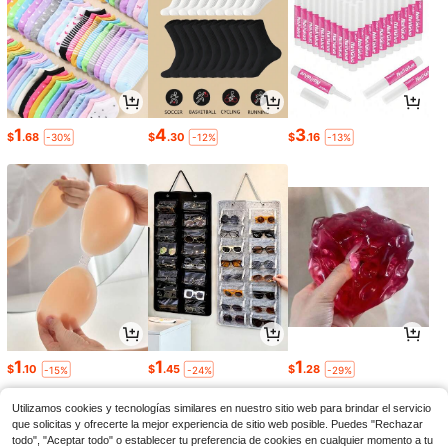
1
4
3
$
.68
$
.30
$
.16
-30%
-12%
-13%
1
1
1
$
.10
$
.45
$
.28
-15%
-24%
-29%
Utilizamos cookies y tecnologías similares en nuestro sitio web para brindar el servicio
que solicitas y ofrecerte la mejor experiencia de sitio web posible. Puedes "Rechazar
todo", "Aceptar todo" o establecer tu preferencia de cookies en cualquier momento a tu