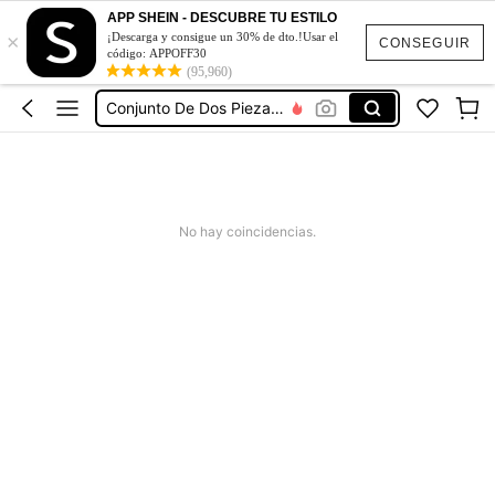
Vestidos De Mujer Casual
APP SHEIN - DESCUBRE TU ESTILO
×
¡Descarga y consigue un 30% de dto.!Usar el
Vestidos Elegantes De Mujer
CONSEGUIR
código: APPOFF30
Blusas Bonitas De Mujer
(95,960)
Conjunto De Dos Piezas Mujer
Squishies
Vestidos De Mujer Casual
Vestidos Elegantes De Mujer
No hay coincidencias.