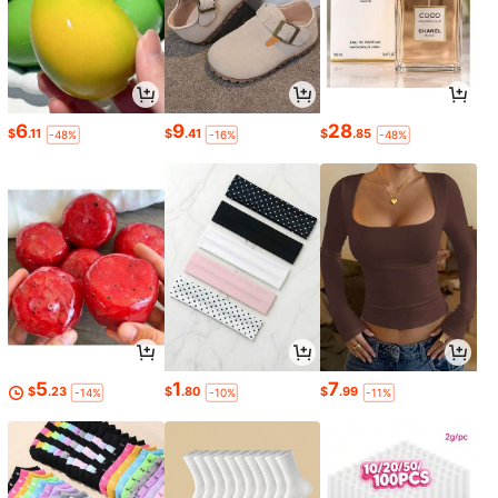
6
9
28
$
.11
$
.41
$
.85
-48%
-16%
-48%
5
1
7
$
.23
$
.80
$
.99
-14%
-10%
-11%