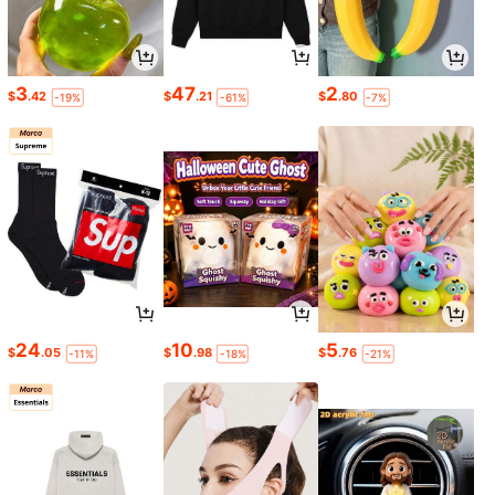
3
47
2
$
.42
$
.21
$
.80
-19%
-61%
-7%
24
10
5
$
.05
$
.98
$
.76
-11%
-18%
-21%