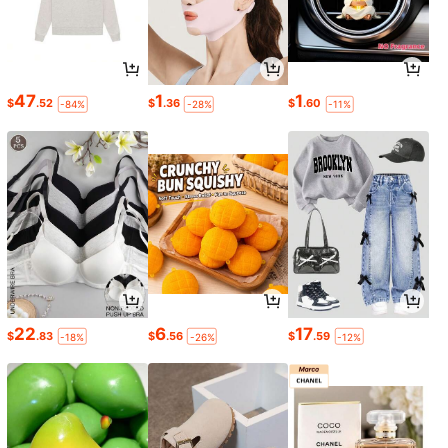
47
1
1
$
.52
$
.36
$
.60
-84%
-28%
-11%
22
6
17
$
.83
$
.56
$
.59
-18%
-26%
-12%