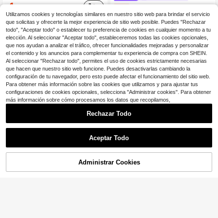
1
$
.80
Bolso Tote de Gran Capacidad de Moda con Asas Dobles Ajustables, Correa Cruzada Ancha Desmontable y Adorno Esponjoso Encantador, Adecuado para Oficina y Salidas Diarias
-26%
Utilizamos cookies y tecnologías similares en nuestro sitio web para brindar el servicio
20
$
.78
que solicitas y ofrecerte la mejor experiencia de sitio web posible. Puedes "Rechazar
todo", "Aceptar todo" o establecer tu preferencia de cookies en cualquier momento a tu
elección. Al seleccionar "Aceptar todo", estableceremos todas las cookies opcionales,
que nos ayudan a analizar el tráfico, ofrecer funcionalidades mejoradas y personalizar
el contenido y los anuncios para complementar tu experiencia de compra con SHEIN.
Al seleccionar "Rechazar todo", permites el uso de cookies estrictamente necesarias
que hacen que nuestro sitio web funcione. Puedes desactivarlas cambiando la
configuración de tu navegador, pero esto puede afectar el funcionamiento del sitio web.
Para obtener más información sobre las cookies que utilizamos y para ajustar tus
configuraciones de cookies opcionales, selecciona "Administrar cookies". Para obtener
más información sobre cómo procesamos los datos que recopilamos,
Rechazar Todo
Aceptar Todo
5
Administrar Cookies
¡28% DE DESCUENTO!
AÑADIR A LA BOLSA
Bolso de lona a rayas vintage, de gran capacidad para mujer, adecuado para viajes y compras, para ella
Ahorro de $0.50
Local
-8%
(100+)
Bolso de compras retráctil y elástico para mujer, bolsa de compras reutilizable y plegable, esencial para camping, actividades al aire libre, vacaciones y viajes
-25%
3
$
.37
900+ vendidos
1
$
.50
100+ vendidos
Envío Rápido
con cupón