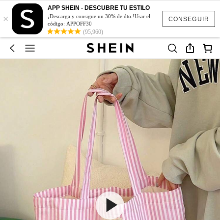
APP SHEIN - DESCUBRE TU ESTILO
×
¡Descarga y consigue un 30% de dto.!Usar el
CONSEGUIR
código: APPOFF30
(95,960)