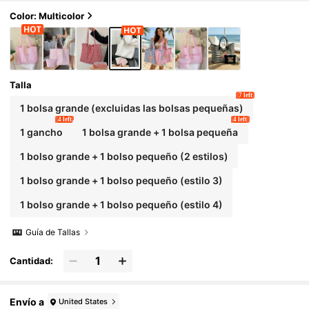
so diario, escuela, viajes, compras, playa, casua
l, adecuado para el Día de la Madre, cumpleaños,
Color: Multicolor
Navidad, vacaciones
Talla
7 left
1 bolsa grande (excluidas las bolsas pequeñas)
4 left
4 left
1 gancho
1 bolsa grande + 1 bolsa pequeña
1 bolso grande + 1 bolso pequeño (2 estilos)
1 bolso grande + 1 bolso pequeño (estilo 3)
1 bolso grande + 1 bolso pequeño (estilo 4)
Guía de Tallas
Cantidad:
Envío a
United States