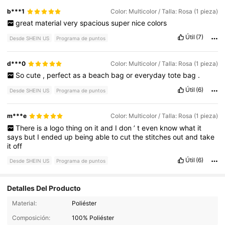
b***1
Color: Multicolor / Talla: Rosa (1 pieza)
great
material
very
spacious
super
nice
colors
Útil
(7)
Desde SHEIN US
Programa de puntos
d***0
Color: Multicolor / Talla: Rosa (1 pieza)
So
cute
,
perfect
as
a
beach
bag
or
everyday
tote
bag
.
Útil
(6)
Desde SHEIN US
Programa de puntos
m***e
Color: Multicolor / Talla: Rosa (1 pieza)
There
is
a
logo
thing
on
it
and
I
don
’
t
even
know
what
it
says
but
I
ended
up
being
able
to
cut
the
stitches
out
and
take
it
off
Útil
(6)
Desde SHEIN US
Programa de puntos
Detalles Del Producto
1.9K Seguidores
4.83
Material:
Poliéster
Composición:
100% Poliéster