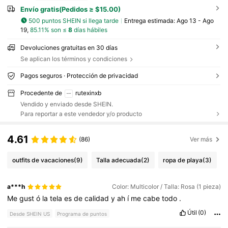
Envío gratis(Pedidos ≥ $15.00)
500 puntos SHEIN si llega tarde
Entrega estimada:
Ago 13 - Ago
19,
85.11% son ≤
8
días hábiles
Devoluciones gratuitas en 30 días
Se aplican los términos y condiciones
Pagos seguros · Protección de privacidad
Procedente de
rutexinxb
Vendido y enviado desde SHEIN.
Para reportar a este vendedor y/o producto
4.61
(86)
Ver más
outfits de vacaciones
(9)
Talla adecuada
(2)
ropa de playa
(3)
a***h
Color: Multicolor / Talla: Rosa (1 pieza)
Me
gust
ó
la
tela
es
de
calidad
y
ah
í
me
cabe
todo
.
Útil
(0)
Desde SHEIN US
Programa de puntos