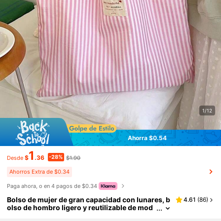
1/12
Ahorra $0.54
1
-28%
$
.36
$1.90
Desde
Ahorros Extra de $0.34
Paga ahora, o en 4 pagos de $0.34
Bolso de mujer de gran capacidad con lunares, b
4.61
(
86
)
olso de hombro ligero y reutilizable de mod
a, bolso de lona minimalista para estética, u