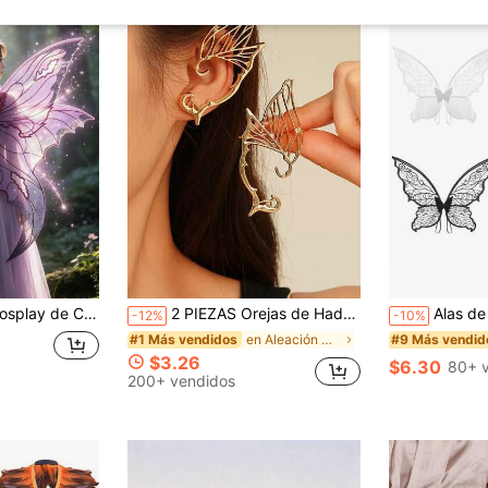
erfecto para Cosplay de Halloween, Fiestas Temáticas y Actuaciones en Escenario
2 PIEZAS Orejas de Hada Mariposa, Adecuadas para Bailar, Reuniones Diarias y Uso en Días Festivos. Se Pueden Usar para Halloween, Festivales de Música o Cosplay. Adecuadas para Niñas y Mujeres.
Alas de mariposa para fiesta de a
-12%
-10%
en Aleación De Zinc Accesorios de vestuario
#1 Más vendidos
#9 Más vendid
$3.26
$6.30
80+ 
200+ vendidos