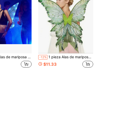
mariposa brillantes para niñas, alas de ángel y hada con luz para disfraz de fiesta de Halloween y cumpleaños
1 pieza Alas de mariposa de hada grandes/Conjunto de disfraz de hada, adecuado para Halloween, Carnaval y varias fiestas festivas/fotografía, alas de mariposa de hada coloridas adecuadas para juegos de rol de disfraces, niña de flores de hada, atuendo festivo de mujer y decoración
-12%
$11.33