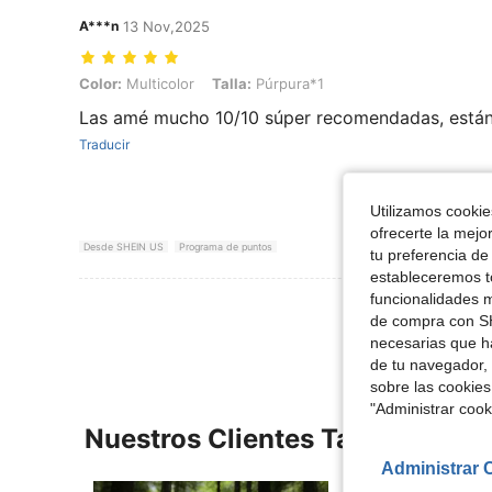
A***n
13 Nov,2025
Color: Multicolor, Talla: Púrpura*1
Color:
Multicolor
Talla:
Púrpura*1
Las amé mucho 10/10 súper recomendadas, está
Traducir
Utilizamos cookies
ofrecerte la mejo
Desde SHEIN US
Programa de puntos
tu preferencia de
estableceremos to
funcionalidades m
Ver Más Re
de compra con SH
necesarias que h
de tu navegador, 
sobre las cookies
"Administrar coo
Nuestros Clientes También Vie
Administrar 