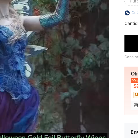
Púr
Guí
Cantid
Gana h
Ot
p
$
Env