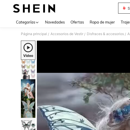
S
Use up 
Categorías
Novedades
Ofertas
Ropa de mujer
Traje
Página principal
Accesorios de Vestir
Disfraces & accesorios
A
/
/
/
Video