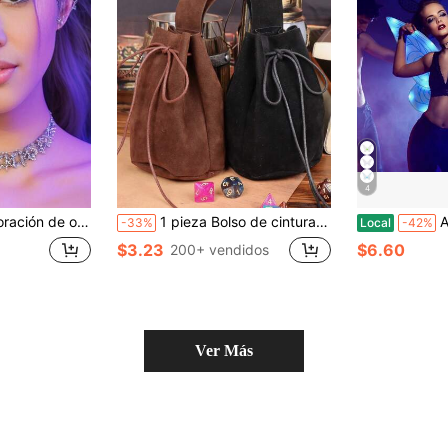
4
 hada, accesorios de estilo vintage de moda para uso diario y Halloween
1 pieza Bolso de cintura de cuero medieval de Halloween, bolsa de monedas con cordón vintage, accesorio de disfraz renacentista, accesorio de cosplay de bruja vikinga, mago y aventurero, bolso colgante para juego de rol de adultos
Alas de 
-33%
Local
-42%
$3.23
$6.60
200+ vendidos
Ver Más