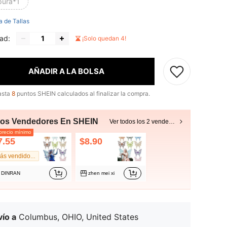
pura*1
a de Tallas
ad:
¡Solo quedan 4!
AÑADIR A LA BOLSA
asta
8
puntos SHEIN calculados al finalizar la compra.
ros Vendedores En SHEIN
Ver todos los 2 vendedores
recio mínimo
7.55
$8.90
Más vendido #1
DINRAN
zhen mei xi
ío a
Columbus, OHIO, United States