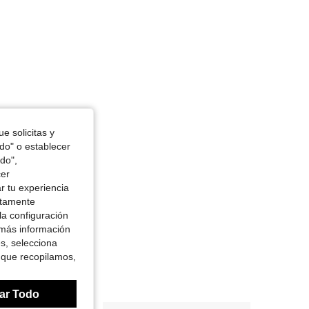
e solicitas y
odo" o establecer
do",
cer
r tu experiencia
ctamente
la configuración
 más información
es, selecciona
 que recopilamos,
ar Todo