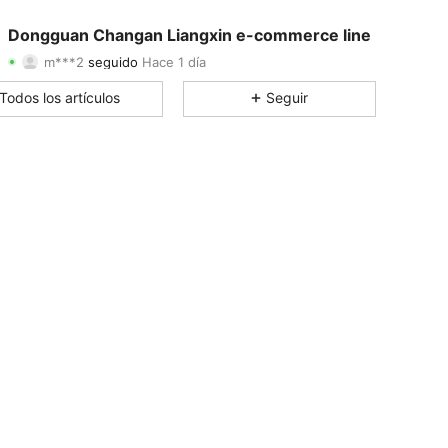
4.84
9
79
Dongguan Changan Liangxin e-commerce line
m***2
seguido
Hace 1 día
4.84
9
79
Calificación
Artículos
Seguidores
Todos los artículos
Seguir
4.84
9
79
4.84
9
79
4.84
9
79
4.84
9
79
4.84
9
79