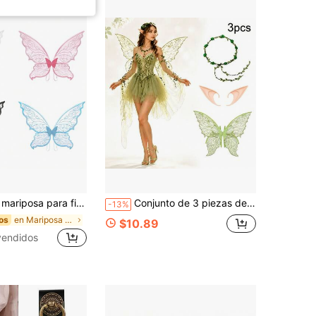
dultos, accesorios para espectáculo festivo, nuevas alas de hada de tela
Conjunto de 3 piezas de disfraz para adultos que incluye alas, guirnalda y orejas de elfo, adecuado para fiestas y eventos
-13%
en Mariposa Accesorios de vestuario
os
$10.89
vendidos