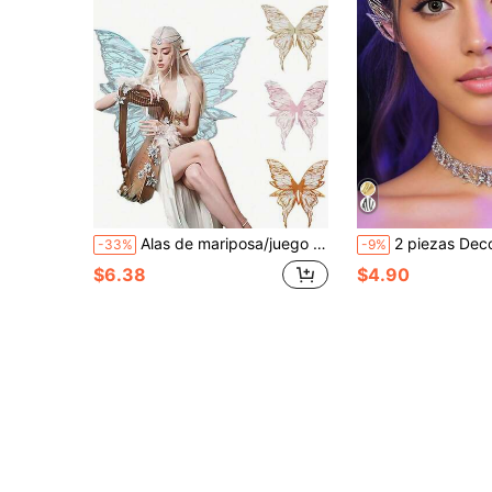
Alas de mariposa/juego de alas de gran tamaño con estampado de cuatro hojas, alas transparentes brillantes para disfraz de hada, ángel o mariposa para adultos en Halloween
2 piezas Decoración de orejas de elfo, pendientes de clip con alas de mariposa de
-33%
-9%
$6.38
$4.90