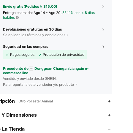
Envío gratis(Pedidos ≥ $15.00)
Entrega estimada:
Ago 14 - Ago 20,
85.11% son ≤
8
días
hábiles
Devoluciones gratuitas en 30 días
Se aplican los términos y condiciones
Seguridad en las compras
Pagos seguros
Protección de privacidad
Procedente de
Dongguan Changan Liangxin e-
commerce line
Vendido y enviado desde SHEIN.
Para reportar a este vendedor y/o producto
ipción
Otro,Poliéster,Animal
4.84
9
79
s Y Dimensiones
4.84
9
79
 La Tienda