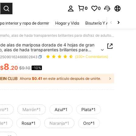
0
0
a. Press Enter to select.
pa interior y ropa de dormir
Hogar y Vida
Bisutería Y Accesorios
Be
Juego de alas de mariposa dorada de 4 hojas de gran tamaño, alas de hada transparentes brillantes para disfraz de adulto, alas de ángel para mujeres, disfraz de Halloween
de alas de mariposa dorada de 4 hojas de gran
, alas de hada transparentes brillantes para
z de adulto, alas de ángel para mujeres, disfraz de
c25090162466802843
(100+ Comentarios)
ween
8
$
.20
$9.10
-10%
ICE AND AVAILABILITY
Ahorra
$0.41
en este artículo después de unirte.
ro*1
Marrón*1
Azul*1
Plata*1
de*1
Rosa*1
Naranja*1
Oro*1