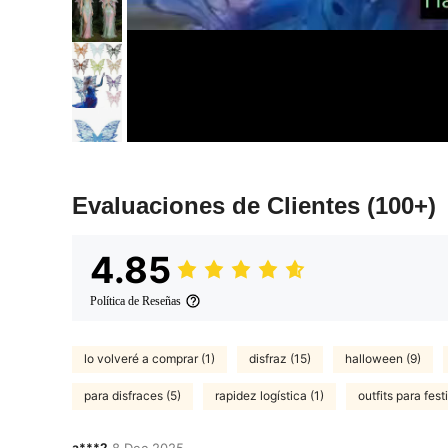
Evaluaciones de Clientes
(100+)
4.85
Política de Reseñas
lo volveré a comprar (1)
disfraz (15)
halloween (9)
para disfraces (5)
rapidez logística (1)
outfits para fest
a***2
8 Dec,2025