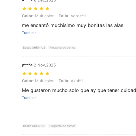
Color: Multicolor, Talla: Verde*1
Color:
Multicolor
Talla:
Verde*1
me encantó muchísimo muy bonitas las alas
Traducir
Desde SHEIN US
Programa de puntos
y***a
2 Nov,2025
Color: Multicolor, Talla: Azul*1
Color:
Multicolor
Talla:
Azul*1
Me gustaron mucho solo que ay que tener cuidad
Traducir
Desde SHEIN US
Programa de puntos