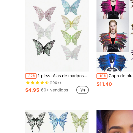
1 pieza Alas de mariposa con lámina dorada de cuatro hojas, adecuado para todo tipo de disfraces de fiesta, bar, cosplay y Halloween
Capa de plumas falsas de estilo gótico, ch
-32%
-10%
(100+)
$11.40
$4.95
60+ vendidos