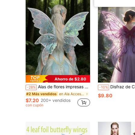
Ahorro de $2.80
Alas de flores impresas en lámina dorada, alas de elfo hada, alas de espíritu, fiesta de festival, Halloween, carnaval, actuación de baile, accesorios de disfraz, fotografía al aire libre
Disfraz de Cosplay de Cuento de Hadas para Adultos con Alas de Mariposa Coloridas, P
-28%
-10%
en Ala Accesorios de vestuario
#2 Más vendidos
$9.80
$7.20
200+ vendidos
con cupón