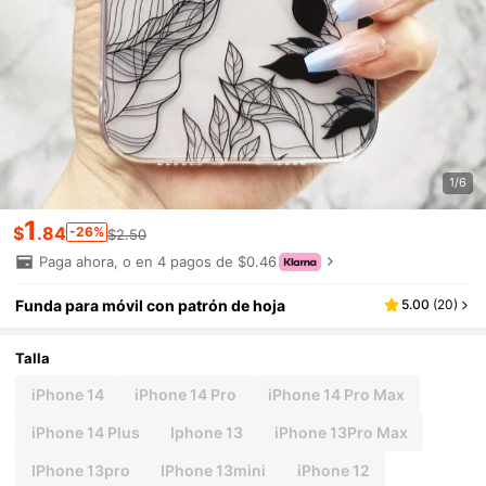
1/6
1
$
.84
-26%
$2.50
Paga ahora, o en 4 pagos de $0.46
Funda para móvil con patrón de hoja
5.00
(
20
)
Talla
iPhone 14
iPhone 14 Pro
iPhone 14 Pro Max
iPhone 14 Plus
Iphone 13
iPhone 13Pro Max
IPhone 13pro
IPhone 13mini
iPhone 12