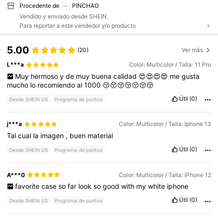
Procedente de
PINCHAO
Vendido y enviado desde SHEIN.
Para reportar a este vendedor y/o producto
5.00
(20)
Ver más
L***a
Color: Multicolor / Talla: 11 Pro
Muy
hermoso
y
de
muy
buena
calidad
😍😍😍😍
me
gusta
mucho
lo
recomiendo
al
1000
😚😚😚😚😚😚😚
Útil
(0)
Desde SHEIN US
Programa de puntos
j***a
Color: Multicolor / Talla: Iphone 13
Tal
cual
la
imagen
,
buen
material
Útil
(0)
Desde SHEIN US
Programa de puntos
A***0
Color: Multicolor / Talla: iPhone 12
favorite
case
so
far
look
so
good
with
my
white
iphone
Útil
(0)
Desde SHEIN US
Programa de puntos