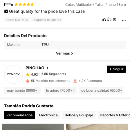
l***o
Color: Multicolor / Talla: IPhone 13pro
Great
quality
for
the
price
love
this
case
Útil
(0)
Desde SHEIN US
Programa de puntos
Detalles Del Producto
Material:
TPU
Ver más
PINCHAO
Seguir
2.8K Seguidores
4.92
j***8
seguido
Hace 1 día
5K Vendido recientemente
4.2K Recompra
2.8K Seguidores
4.92
muy bonito (9999+)
lo adoro (7000+)
de buena calidad (6000+)
2.8K Seguidores
4.92
2.8K Seguidores
4.92
También Podría Gustarte
2.8K Seguidores
4.92
Recomendados
Electrónica
Bolsos y Equipaje
Deportes & Exteri