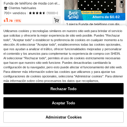
Funda de teléfono de moda con ele
6
mento de alfabeto de TPU rosa 1 pi
Clientes habituales
eza Funda de teléfono transparente
700+ vendidos
(1000+)
a prueba de golpes de Body comple
Ahorro de $0.62
1
to con letra floral K personalizada c
$
.78
-11%
ompatible con iPhone 17 16 15 14 1
1 pieza Funda de teléfono con dise
3 12 11 Pro Max, A55/54/53/52/51,
ño de patrón de lunares negros impr
400+ vendidos
S25/24/23/22/21 Ultra, versión inter
Utilizamos cookies y tecnologías similares en nuestro sitio web para brindar el servicio
eso con UV, textura de cuero, a pru
1
nacional, no la versión nacional Cu
$
.68
-27%
con cupón
que solicitas y ofrecerte la mejor experiencia de sitio web posible. Puedes "Rechazar
eba de golpes
mpleaños
todo", "Aceptar todo" o establecer tu preferencia de cookies en cualquier momento a tu
elección. Al seleccionar "Aceptar todo", estableceremos todas las cookies opcionales,
que nos ayudan a analizar el tráfico, ofrecer funcionalidades mejoradas y personalizar
el contenido y los anuncios para complementar tu experiencia de compra con SHEIN.
Al seleccionar "Rechazar todo", permites el uso de cookies estrictamente necesarias
que hacen que nuestro sitio web funcione. Puedes desactivarlas cambiando la
configuración de tu navegador, pero esto puede afectar el funcionamiento del sitio web.
Para obtener más información sobre las cookies que utilizamos y para ajustar tus
configuraciones de cookies opcionales, selecciona "Administrar cookies". Para obtener
más información sobre cómo procesamos los datos que recopilamos,
Rechazar Todo
5
Aceptar Todo
Ahorro de $0.62
11
1 pieza Nuevo estuche de teléfono
Administrar Cookies
con material de patrón de olas brilla
¡Casi agotado!
¡26% DE DESCUENTO!
AÑADIR A LA BOLSA
Ahorro de $0.60
nte, adecuado para iPhone 17 Pro
1.1k+ vendidos
(100+)
Max/17/17 Pro/16 Pro Max/16/16 Pr