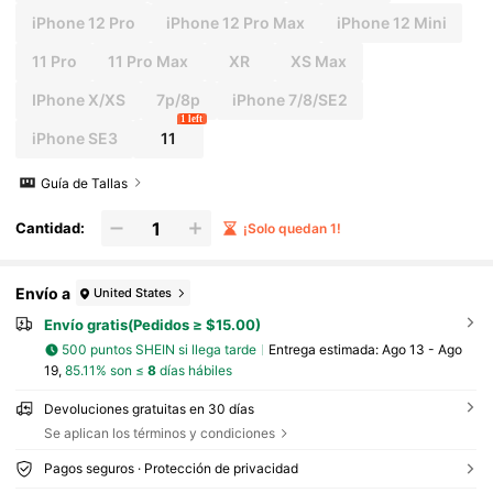
iPhone 12 Pro
iPhone 12 Pro Max
iPhone 12 Mini
11 Pro
11 Pro Max
XR
XS Max
IPhone X/XS
7p/8p
iPhone 7/8/SE2
1 left
iPhone SE3
11
Guía de Tallas
Cantidad:
¡Solo quedan 1!
Envío a
United States
Envío gratis(Pedidos ≥ $15.00)
500 puntos SHEIN si llega tarde
Entrega estimada:
Ago 13 - Ago
19,
85.11% son ≤
8
días hábiles
Devoluciones gratuitas en 30 días
Se aplican los términos y condiciones
Pagos seguros · Protección de privacidad