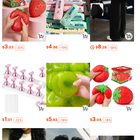
3
4
8
$
.03
$
.86
$
.28
-20%
-19%
-58%
1
5
3
$
.01
$
.43
$
.04
-22%
-16%
-18%