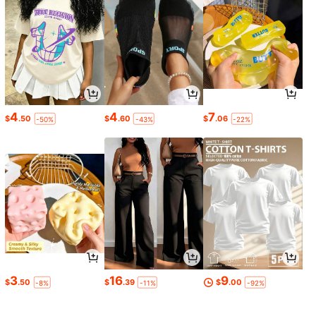
4
4
7
$
.50
$
.60
$
.06
-50%
-43%
-22%
3
16
9
$
.50
$
.39
$
.00
-8%
-11%
-92%