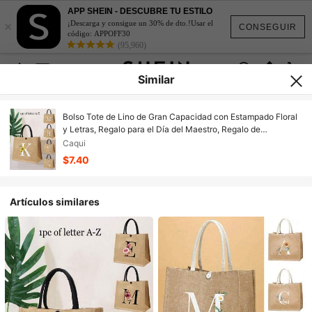
APP SHEIN - DESCUBRE TU ESTILO
×
¡Descarga y consigue un 30% de dto.!Usar el
CONSEGUIR
código: APPOFF30
(95,960)
Similar
Bolso Tote de Lino de Gran Capacidad con Estampado Floral
y Letras, Regalo para el Día del Maestro, Regalo de
Graduación para Mujeres, Bolso Tote de Moda con
Caqui
Estampado de Letras, Regalo Escolar, Vacaciones en la Playa
$7.40
Artículos similares