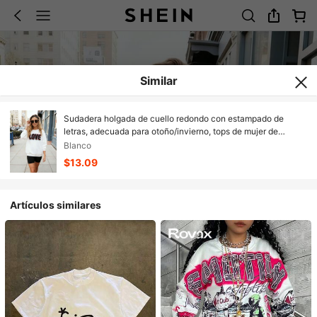
Similar
Sudadera holgada de cuello redondo con estampado de
letras, adecuada para otoño/invierno, tops de mujer de
otoño/invierno, sudadera con gráfico de estilo Y2K, ropa
Blanco
exterior casual, blanco, de moda
$13.09
Artículos similares