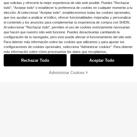
ra uso en vacaciones)
que solicitas y ofrecerte la mejor experiencia de sitio web posible. Puedes "Rechazar
Camiseta ASAP Rocky "Don't
Local
todo", "Aceptar todo" o establecer tu preferencia de cookies en cualquier momento a tu
7
Be Dumb" Camiseta gráfica de hip
elección. Al seleccionar "Aceptar todo", estableceremos todas las cookies opcionales,
$
.09
-75%
hop rap Streetwear Música Unisex_
que nos ayudan a analizar el tráfico, ofrecer funcionalidades mejoradas y personalizar
3
el contenido y los anuncios para complementar tu experiencia de compra con SHEIN.
Al seleccionar "Rechazar todo", permites el uso de cookies estrictamente necesarias
que hacen que nuestro sitio web funcione. Puedes desactivarlas cambiando la
configuración de tu navegador, pero esto puede afectar el funcionamiento del sitio web.
Para obtener más información sobre las cookies que utilizamos y para ajustar tus
9
configuraciones de cookies opcionales, selecciona "Administrar cookies". Para obtener
Mostrar artículos similares con stock
Ver todo
más información sobre cómo procesamos los datos que recopilamos,
Ahorro de $12.08
Ahorro de $1.35
17
Rechazar Todo
Aceptar Todo
Lo sentimos, este producto está agotado.
Camiseta a juego para hombr
Local
Su camino es mejor Camiseta
es, mujeres y niños con diseño de c
60+ vendidos
Local
Ahorro de $3.03
cristiana Color cómodo Lindo Merc
500+ vendidos
onejito, huevo y pollito de Pascua
7
Administrar Cookies
AGOTADO
$
.70
-61%
14
ancía cristiana Camiseta de Jesús
1
$
.63
-45%
Lalippa
Regalo sencillo de fe cristiana para
Envío Rápido
adolescentes Ropa cristiana Holga
Lalippa Sudadera holgada con cre
Ahorro de $20.13
da y cómoda, Tops, Tops de veran
mallera de cuarto para mujer
¡Casi agotado!
o, Conjuntos de verano para mujere
Camiseta gráfica retro lavada
Local
2.1k+ vendidos
s, Verano, Ropa de verano, Camisa
10
del Brickyard 400 Inaugural Race 1
$
.65
-65%
15
s, Conjuntos de vacaciones para m
994, camiseta grande con estampa
$
.76
-16%
con cupón
ujeres, Tops para mujeres, Conjunt
do vintage del Indianapolis Motor ,
os de primavera para mujeres, Blus
camiseta de hombre de carreras de
as bonitas de mujer, , Top, Conjunto
estilo callejero | Camiseta vintage l
s occidentales para mujeres, Tops li
avada
ndos, Camiseta, Camiseta casual d
e verano, Camiseta de estilo calleje
ro, Camiseta lavada vintage, Top gr
áfico retro, Camiseta casual holgad