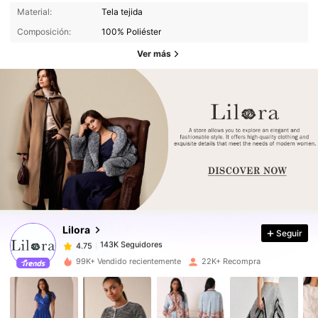
Material:
Tela tejida
Composición:
100% Poliéster
Ver más
143K Seguidores
4.75
143K Seguidores
4.75
Lilora
Seguir
143K Seguidores
4.75
k***1
pagó
Hace 1 día
99K+ Vendido recientemente
22K+ Recompra
143K Seguidores
4.75