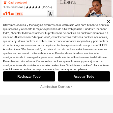
ceñida, a rayas con lazo para prima
nga corta con cuello, abotonadura s
¡Casi agotado!
vera/verano, para capas en otoño/i
encilla y cintura con lazo
1.8k+ vendidos
(1000+)
nvierno
14
$
.36
-24%
Utilizamos cookies y tecnologías similares en nuestro sitio web para brindar el servicio
que solicitas y ofrecerte la mejor experiencia de sitio web posible. Puedes "Rechazar
todo", "Aceptar todo" o establecer tu preferencia de cookies en cualquier momento a tu
elección. Al seleccionar "Aceptar todo", estableceremos todas las cookies opcionales,
que nos ayudan a analizar el tráfico, ofrecer funcionalidades mejoradas y personalizar
el contenido y los anuncios para complementar tu experiencia de compra con SHEIN.
Al seleccionar "Rechazar todo", permites el uso de cookies estrictamente necesarias
que hacen que nuestro sitio web funcione. Puedes desactivarlas cambiando la
6
configuración de tu navegador, pero esto puede afectar el funcionamiento del sitio web.
Para obtener más información sobre las cookies que utilizamos y para ajustar tus
configuraciones de cookies opcionales, selecciona "Administrar cookies". Para obtener
Ahorro de $4.01
más información sobre cómo procesamos los datos que recopilamos,
Lilora
Rechazar Todo
Aceptar Todo
Lilora Vestido de mujer con estamp
ado de batik elegante, mangas de p
200+ vendidos
étalo y cintura ceñida, estilo de vac
20
Administrar Cookies
¡62% DE DESCUENTO!
AÑADIR A LA BOLSA
$
.48
-16%
con cupón
aciones. Este sofisticado, elegante
10
y versátil vestido es adecuado para
ir al trabajo, uso diario, salidas casu
EMERY ROSE Vestido corto casual
ales, fiestas, citas, reuniones, activi
de resort con estampado de rayas t
#4 Más vendidos
en Botón frontal Vestidos De Mujer
dades de ocio, picnics, vacaciones,
ejido para mujer
3.7k+ vendidos
salidas de verano y viajes de vacac
17
iones. Vestidos largos para mujer, v
$
.59
-11%