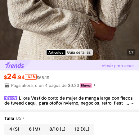
Guia de tallas
Artículos
1/7
24
$
.94
-62%
$65.19
Paga ahora, o en 4 pagos de $6.23
Lilora Vestido corto de mujer de manga larga con flecos
de tweed caqui, para otoño/invierno, negocios, retro, fiest
a, resort, salida, dinero viejo, sirena coqueta, baile de grad
uación, baile, San Valentín, ropa de crucero, viaje, con capas ric
as, cita nocturna, reunión, minimalismo, cumpleaños, evento for
Talla
US
mal, Ibiza, Nashville, descanso, modesto, elegante, casual, co
mpras, ropa de calle, salir, sexy, vintage, ropa de calle, bohemi
4
(S)
6
(M)
8/10
(L)
12
(XL)
o, formal, estilo de los 2000, casual, hippie, retro, estilo de dine
ro viejo