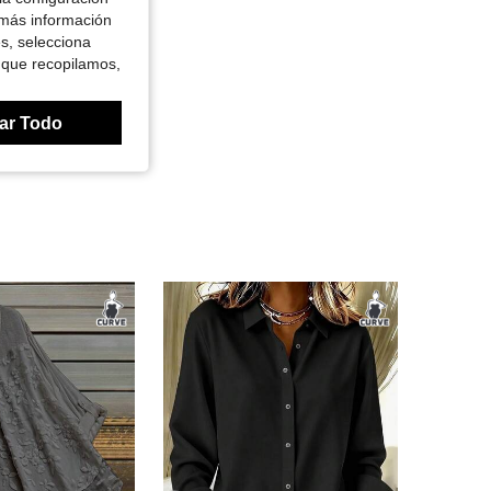
 más información
es, selecciona
 que recopilamos,
ar Todo