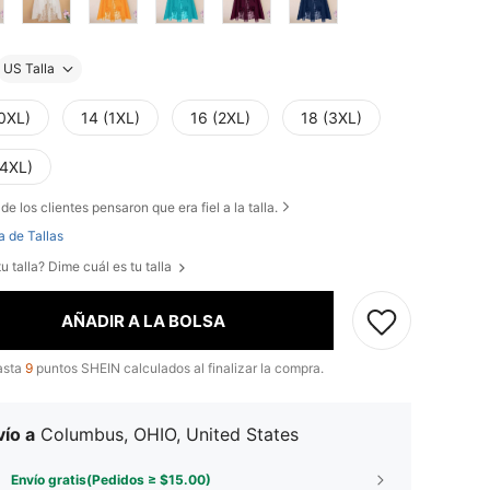
US Talla
(0XL)
14 (1XL)
16 (2XL)
18 (3XL)
(4XL)
de los clientes pensaron que era fiel a la talla.
a de Tallas
u talla? Dime cuál es tu talla
AÑADIR A LA BOLSA
asta
9
puntos SHEIN calculados al finalizar la compra.
ío a
Columbus, OHIO, United States
Envío gratis(Pedidos ≥ $15.00)