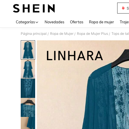
S
Use up 
Categorías
Novedades
Ofertas
Ropa de mujer
Traje
Página principal
Ropa de Mujer
Ropa de Mujer Plus
Tops de ta
/
/
/