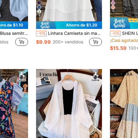
18
9
rro de $1.10
Ahorro de $1.20
ero, de unicolor y estilo minimalista para vacaciones, para mujeres de talla grande
Linhara Camiseta sin mangas versátil y de moda para uso diario y de oficina, para mujer de talla grande
SHEIN LUNE Camisa de uso diario ve
-11%
-11%
¡Casi agotado
$9.99
idos
200+ vendidos
$15.59
100+