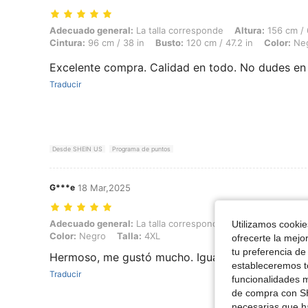
Adecuado general: La talla corresponde, Altura: 156 cm / 61 in, Peso: 
Adecuado general:
La talla corresponde
Altura:
156 cm / 
Cintura:
96 cm / 38 in
Busto:
120 cm / 47.2 in
Color:
Ne
Excelente compra. Calidad en todo. No dudes en
Traducir
Desde SHEIN US
Programa de puntos
G***e
18 Mar,2025
Adecuado general: La talla corresponde, Altura: 168 cm / 66 in, Form
Adecuado general:
La talla corresponde
Altura:
168 cm / 
Utilizamos cookies
Color:
Negro
Talla:
4XL
ofrecerte la mejo
tu preferencia de
Hermoso, me gustó mucho. Igual a la foto.
estableceremos to
Traducir
funcionalidades m
de compra con SH
necesarias que h