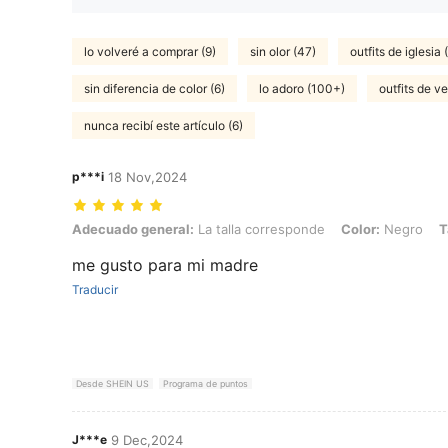
lo volveré a comprar (9)
sin olor (47)
outfits de iglesia 
sin diferencia de color (6)
lo adoro (100+)
outfits de v
nunca recibí este artículo (6)
p***i
18 Nov,2024
Adecuado general: La talla corresponde, Color: Negro, Talla: 0XL
Adecuado general:
La talla corresponde
Color:
Negro
T
me gusto para mi madre
Traducir
Desde SHEIN US
Programa de puntos
J***e
9 Dec,2024