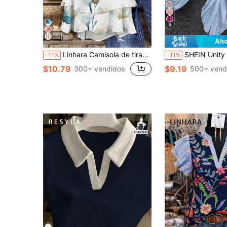
8
Aho
Linhara Camisola de tirantes de doble capa con estampado fresco, ligera, de lujo y alta gama, talla grande, top casual de verano para salidas y fiestas
SHEIN Unity Blusa semitransparente de manga farol con cuello en V profundo y lazo delant
-11%
-11%
$10.79
$9.19
300+ vendidos
500+ vend