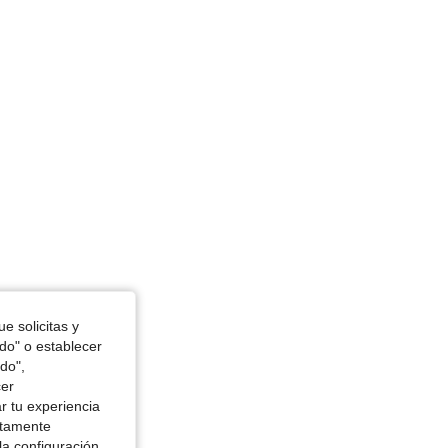
7.2 in, Color: Negro, Talla: 4XL
e solicitas y
odo" o establecer
do",
cer
r tu experiencia
ctamente
la configuración