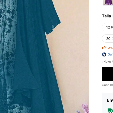
Talla
12 
20 
93%
Guí
¿No es t
Gana h
Env