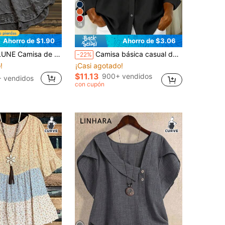
18
Ahorro de $1.90
Ahorro de $3.06
rsátil y casual con cuello en V y aplicaciones para mujer de talla grande
Camisa básica casual de manga larga ligera con botones para mujer talla grande color negro
-22%
!
¡Casi agotado!
$11.13
900+ vendidos
 vendidos
con cupón