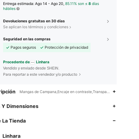
Entrega estimada:
Ago 14 - Ago 20,
85.11% son ≤
8
días
hábiles
Devoluciones gratuitas en 30 días
Se aplican los términos y condiciones
Seguridad en las compras
Pagos seguros
Protección de privacidad
Procedente de
Linhara
Vendido y enviado desde SHEIN.
Para reportar a este vendedor y/o producto
ipción
Mangas de Campana,Encaje en contraste,Transparente,Eid al-Fitr,R
4.74
2.4K
157K
s Y Dimensiones
 La Tienda
4.74
2.4K
157K
Linhara