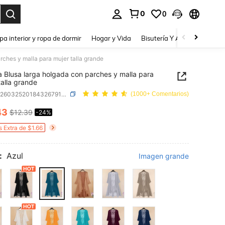
0
0
a. Press Enter to select.
pa interior y ropa de dormir
Hogar y Vida
Bisutería Y Accesorios
Be
rches y malla para mujer talla grande
a Blusa larga holgada con parches y malla para
talla grande
SKU: sz260325201843267914815
(1000+ Comentarios)
43
$12.39
-24%
ICE AND AVAILABILITY
s Extra de $1.66
:
Azul
Imagen grande