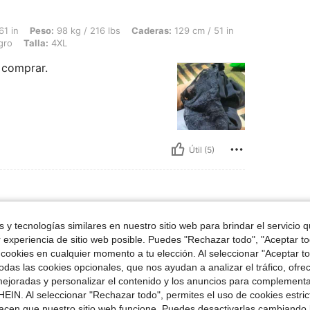
98 kg / 216 lbs, Caderas: 129 cm / 51 in, Cintura: 96 cm / 38 in, Busto: 120 cm / 4
61 in
Peso:
98 kg / 216 lbs
Caderas:
129 cm / 51 in
gro
Talla:
4XL
 comprar.
Útil (5)
a del cuerpo: Triángulo, Color: Negro, Talla: 4XL
66 in
Forma del cuerpo:
Triángulo
 y tecnologías similares en nuestro sitio web para brindar el servicio qu
r experiencia de sitio web posible. Puedes "Rechazar todo", "Aceptar t
 cookies en cualquier momento a tu elección. Al seleccionar "Aceptar to
das las cookies opcionales, que nos ayudan a analizar el tráfico, ofre
ejoradas y personalizar el contenido y los anuncios para complementa
EIN. Al seleccionar "Rechazar todo", permites el uso de cookies estri
acen que nuestro sitio web funcione. Puedes desactivarlas cambiando 