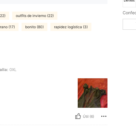
Confe
(22)
outfits de invierno (22)
erano (17)
bonito (80)
rapidez logística (3)
alla:
0XL
Útil (6)