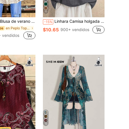
32
ditsy y bloque de color en estilo peplum para mujer talla grande. Blusas bohemias para mujer, ropa bohemia para mujer, blusas bohemias talla grande para mujer, ropa de mujer bohemia
Linhara Camisa holgada de manga de pétalo asimétrica de verano para mujer de talla grande
-15%
en Peplo Tops de talla grande
os
$10.65
900+ vendidos
 vendidos
10