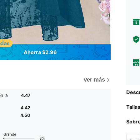
Ahorra $2.96
)
Ver más
Descr
n la
4.47
Talla
4.42
4.50
Sobre
Grande
3%