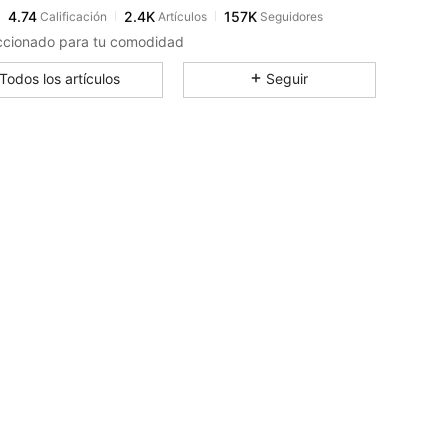
4.74
2.4K
157K
Calificación
Artículos
Seguidores
l***1
pagó
Hace 21 horas
ccionado para tu comodidad
4.74
2.4K
157K
Todos los artículos
Seguir
4.74
2.4K
157K
4.74
2.4K
157K
4.74
2.4K
157K
4.74
2.4K
157K
4.74
2.4K
157K
4.74
2.4K
157K