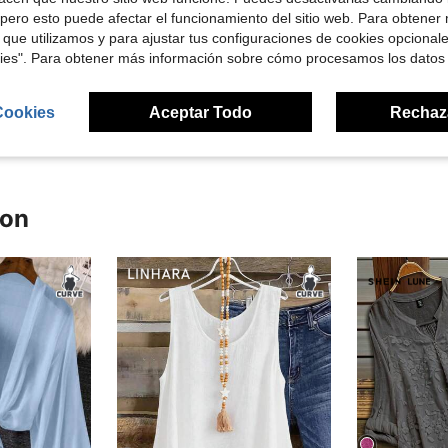
pero esto puede afectar el funcionamiento del sitio web. Para obtener
 que utilizamos y para ajustar tus configuraciones de cookies opcional
Útil (4)
kies". Para obtener más información sobre cómo procesamos los datos
señas
Cookies
Aceptar Todo
Rechaz
ron