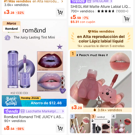
#1 Más vendidos
#1 Más vendidos
en Alta reproducción del color Lápiz labial líquid
en Alta reproducción del color Lápiz labial líquid
SHEGLAM
quido mate de acabado sedoso, pig
3.6k+ vendidos
¡Casi agotado!
¡Casi agotado!
SHEGLAM Matte Allure Labial LíQui
mentación alta, maquillaje estilo Y2
do-Liftoff Lip Combo Marca De Bell
#1 Más vendidos
en Alta reproducción del color Lápiz labial líquid
3
700+ vendidos
(1000+)
K
$
.28
-32%
eza CosméTica Maquillaje Para Mu
5
¡Casi agotado!
$
.59
-7%
jeres Y NiñAs
$5.31
con cupón
Más vendidos
en Alta reproducción del
color Lápiz labial líquid
1k+ usuarios le dieron 5 estrellas
1
12
Ahorro de $12.46
3
$
.28
3.6k+ vendidos
Lazchatte Marketplace
2
3
4
Rom&nd Romand THE JUICY LASTI
NG TINT MINI 12 ODD ODI 1g/0.04
90+ vendidos
Oz, Acabado Brillante Jugoso, Alta
8
$
.54
-59%
Pigmentación, Larga Duración, Lige
ro, No Pegajoso, Hidratante, Suaviz