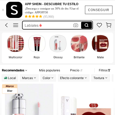
Labial Larga Duración
APP SHEIN - DESCUBRE TU ESTILO
×
¡Descarga y consigue un 30% de dto.!Usar el
Sheglam
CONSEGUIR
código: APPOFF30
(95,960)
Sheglam Maquillaje
Labiales
Maquillaje Para Mujer
Labial Larga Duración
Sheglam
Multicolor
Rojo
Glossy
Brillante
Mate
Recomendados
Más populares
Precio
Filtros
Local
Marcas
Color
Efecto colorante
Textura