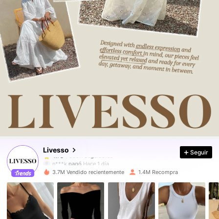
800K Seguidores
4.78
800K Seguidores
4.78
Livesso
Seguir
800K Seguidores
4.78
n***k
pagó
Hace 1 día
3.7M Vendido recientemente
1.4M Recompra
800K Seguidores
4.78
800K Seguidores
4.78