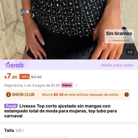
1/5
7
-55%
$
.80
$17.39
Paga ahora, o en 4 pagos de $1.95
Ahorra
$0.39
en este artículo después de unirte.
Livesso Top corto ajustado sin mangas con
estampado total de moda para mujeres, top tubo para
carnaval
Talla
US