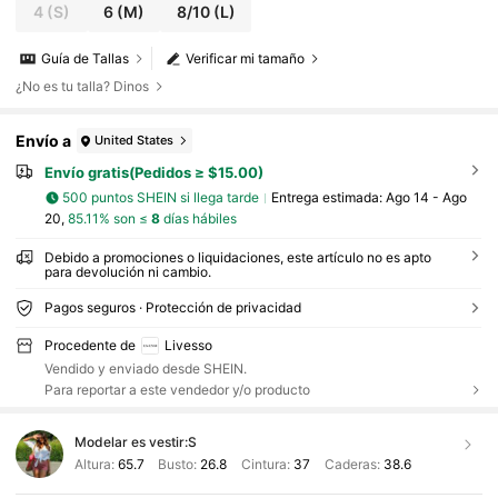
4
(S)
6
(M)
8/10
(L)
Guía de Tallas
Verificar mi tamaño
¿No es tu talla? Dinos
Envío a
United States
Envío gratis(Pedidos ≥ $15.00)
500 puntos SHEIN si llega tarde
Entrega estimada:
Ago 14 - Ago
20,
85.11% son ≤
8
días hábiles
Debido a promociones o liquidaciones, este artículo no es apto
para devolución ni cambio.
Pagos seguros · Protección de privacidad
Procedente de
Livesso
Vendido y enviado desde SHEIN.
Para reportar a este vendedor y/o producto
Modelar es vestir:
S
Altura:
65.7
Busto:
26.8
Cintura:
37
Caderas:
38.6