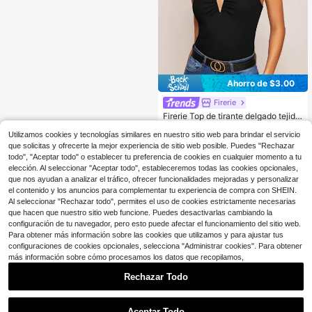
Ahorro de $3.00
Firerie
Firerie Top de tirante delgado tejido
de canalé escote V
100+ vendidos
(1000+)
Utilizamos cookies y tecnologías similares en nuestro sitio web para brindar el servicio
5
$
.99
-33%
que solicitas y ofrecerte la mejor experiencia de sitio web posible. Puedes "Rechazar
todo", "Aceptar todo" o establecer tu preferencia de cookies en cualquier momento a tu
elección. Al seleccionar "Aceptar todo", estableceremos todas las cookies opcionales,
que nos ayudan a analizar el tráfico, ofrecer funcionalidades mejoradas y personalizar
el contenido y los anuncios para complementar tu experiencia de compra con SHEIN.
Al seleccionar "Rechazar todo", permites el uso de cookies estrictamente necesarias
que hacen que nuestro sitio web funcione. Puedes desactivarlas cambiando la
configuración de tu navegador, pero esto puede afectar el funcionamiento del sitio web.
Para obtener más información sobre las cookies que utilizamos y para ajustar tus
configuraciones de cookies opcionales, selecciona "Administrar cookies". Para obtener
más información sobre cómo procesamos los datos que recopilamos,
Rechazar Todo
Aceptar Todo