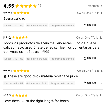
4.55
(9)
Ver más
w***e
Color: Gris / Talla: L
Buena
calidad
Útil
(0)
Desde SHEIN US
del mismo artículo
Programa de puntos
l***2
Color: Gris / Talla: M
Todos
los
productos
de
shein
me
.
encantan
.
Son
de
buena
calidad
.
Solo
aseg
ú
rate
de
revisar
bien
los
comentarios
para
que
veas
los
art
í
culos
..
🤩🤩
Útil
(0)
Desde SHEIN US
del mismo artículo
Programa de puntos
w***4
Color: Gris / Talla: L
These
are
good
thick
material
worth
the
price
Útil
(0)
Desde SHEIN US
del mismo artículo
Programa de puntos
s***i
Color: Gris / Talla: M
Love
them
.
Just
the
right
length
for
boots