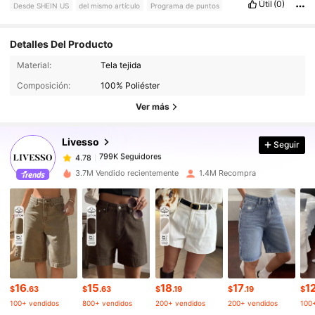
Útil
(0)
Desde SHEIN US
del mismo artículo
Programa de puntos
Detalles Del Producto
Material:
Tela tejida
799K Seguidores
4.78
Composición:
100% Poliéster
Ver más
799K Seguidores
4.78
Livesso
Seguir
799K Seguidores
4.78
3.7M Vendido recientemente
1.4M Recompra
799K Seguidores
4.78
799K Seguidores
4.78
16
15
18
17
1
799K Seguidores
4.78
$
.63
$
.63
$
.19
$
.19
$
100+ vendidos
800+ vendidos
200+ vendidos
200+ vendidos
100