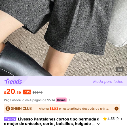
1/8
20
-11%
$
.59
$23.19
Paga ahora, o en 4 pagos de $5.14
Ahorra
$1.03
en este artículo después de unirte.
Livesso Pantalones cortos tipo bermuda d
4.55
(
9
)
e mujer de unicolor, corte , bolsillos, holgado