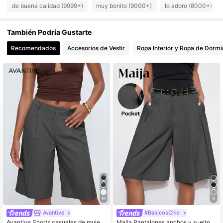
de buena calidad (9999+)
muy bonito (9000+)
lo adoro (8000+)
799K Seguidores
4.78
También Podría Gustarte
799K Seguidores
4.78
Recomendados
Accesorios de Vestir
Ropa Interior y Ropa de Dormi
799K Seguidores
4.78
799K Seguidores
4.78
799K Seguidores
4.78
19
9
Avantive
#BasicosChic
Avantive Shorts casuales de mujer
Maija Pantalones anchos y sueltos