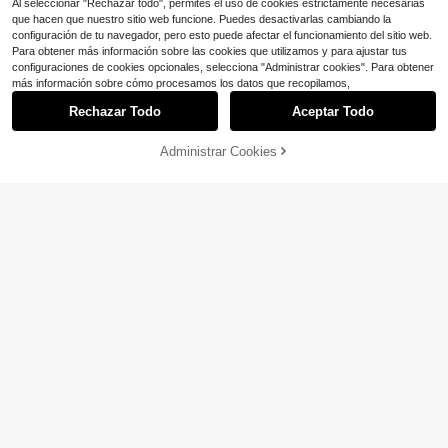
Al seleccionar "Rechazar todo", permites el uso de cookies estrictamente necesarias
que hacen que nuestro sitio web funcione. Puedes desactivarlas cambiando la
configuración de tu navegador, pero esto puede afectar el funcionamiento del sitio web.
Para obtener más información sobre las cookies que utilizamos y para ajustar tus
configuraciones de cookies opcionales, selecciona "Administrar cookies". Para obtener
más información sobre cómo procesamos los datos que recopilamos,
Rechazar Todo
Aceptar Todo
Administrar Cookies
¡11% DE DESCUENTO!
AÑADIR A LA BOLSA
Ahorro de $2.50
Shorts bermuda casuales de pierna
Shorts de mujer plisados color albar
ancha de unicolor para mujer, estilo
icoque tejidos, pantalones cortos d
11
¡Casi agotado!
$
.39
-18%
Ins, para ir al trabajo, compras y uso
e pierna recta sin elasticidad con b
200+ vendidos
diario en primavera/verano
olsillos, pantalones cortos de veran
13
o, pantalones cortos versátiles para
$
.49
-11%
la oficina