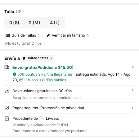
s, mezcla de lana, casual para otoño/invierno
y escuela
Talla
US
0
(S)
2
(M)
4
(L)
Guía de Tallas
Verificar mi tamaño
¿No es tu talla? Dinos
Envío a
United States
Envío gratis(Pedidos ≥ $15.00)
500 puntos SHEIN si llega tarde
Entrega estimada:
Ago 14 - Ago
20,
85.11% son ≤
8
días hábiles
Devoluciones gratuitas en 30 días
Se aplican los términos y condiciones
Pagos seguros · Protección de privacidad
Procedente de
Livesso
Vendido y enviado desde SHEIN.
Para reportar a este vendedor y/o producto