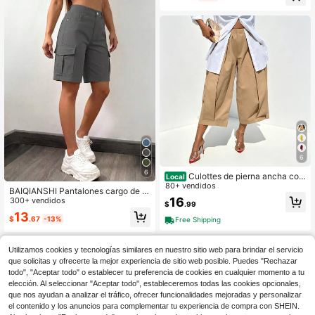
¡Casi agotado!
6
6
Culottes de pierna ancha con
Local
pliegues de cintura alta, casual & st
80+ vendidos
BAIQIANSHI Pantalones cargo de m
reetwear
16
ujer con múltiples bolsillos, botones,
300+ vendidos
$
.99
holgados, casuales, elegantes, de c
13
$
.67
-13%
intura media, de poliéster sin elastic
Free Shipping
idad, ligeros, suaves, cómodos, de p
ierna recta y ancha, adecuados par
a la calle, la playa, vacaciones, uso
Utilizamos cookies y tecnologías similares en nuestro sitio web para brindar el servicio
diario en el hogar, viajes, regreso a l
que solicitas y ofrecerte la mejor experiencia de sitio web posible. Puedes "Rechazar
a escuela, fiestas, temporada de gr
todo", "Aceptar todo" o establecer tu preferencia de cookies en cualquier momento a tu
aduación, actuaciones en el escen
elección. Al seleccionar "Aceptar todo", estableceremos todas las cookies opcionales,
ario, fiestas de baile, fiestas de cum
que nos ayudan a analizar el tráfico, ofrecer funcionalidades mejoradas y personalizar
pleaños, deportes y fitness, primave
el contenido y los anuncios para complementar tu experiencia de compra con SHEIN.
ra, verano y otoño