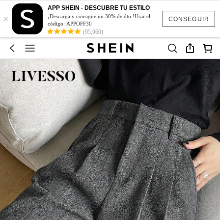
APP SHEIN - DESCUBRE TU ESTILO
×
¡Descarga y consigue un 30% de dto.!Usar el
CONSEGUIR
código: APPOFF30
(95,960)