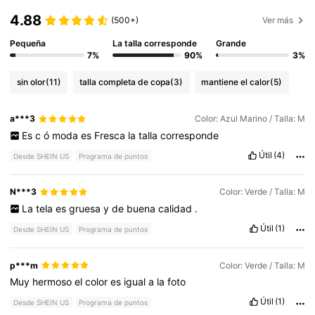
4.88
(500+)
Ver más
Pequeña
La talla corresponde
Grande
7%
90%
3%
sin olor
(11)
talla completa de copa
(3)
mantiene el calor
(5)
a***3
Color: Azul Marino / Talla: M
Es
c
ó
moda
es
Fresca
la
talla
corresponde
Útil
(4)
Desde SHEIN US
Programa de puntos
N***3
Color: Verde / Talla: M
La
tela
es
gruesa
y
de
buena
calidad
.
Útil
(1)
Desde SHEIN US
Programa de puntos
p***m
Color: Verde / Talla: M
Muy
hermoso
el
color
es
igual
a
la
foto
Útil
(1)
Desde SHEIN US
Programa de puntos