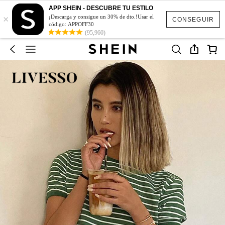
APP SHEIN - DESCUBRE TU ESTILO
×
¡Descarga y consigue un 30% de dto.!Usar el
CONSEGUIR
código: APPOFF30
(95,960)