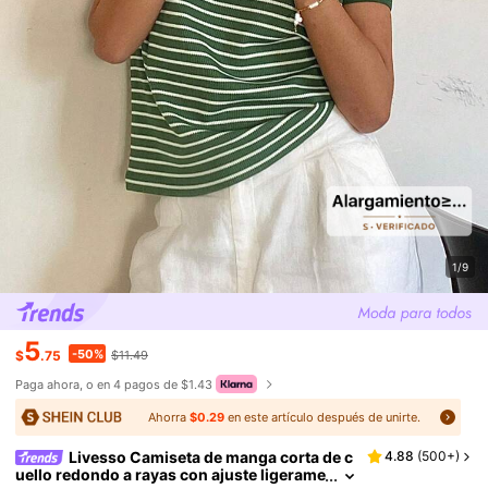
1/9
5
-50%
$
.75
$11.49
Paga ahora, o en 4 pagos de $1.43
Ahorra
$0.29
en este artículo después de unirte.
Livesso Camiseta de manga corta de c
4.88
(
500+
)
uello redondo a rayas con ajuste ligerame