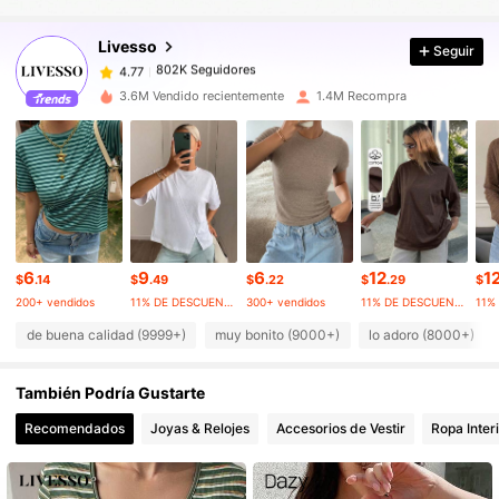
Livesso
Seguir
802K Seguidores
4.77
e***1
pagó
Hace 3 horas
3.6M Vendido recientemente
1.4M Recompra
802K Seguidores
4.77
802K Seguidores
4.77
802K Seguidores
4.77
6
9
6
12
1
$
.14
$
.49
$
.22
$
.29
$
200+ vendidos
11% DE DESCUENTO
300+ vendidos
11% DE DESCUENTO
802K Seguidores
4.77
de buena calidad (9999+)
muy bonito (9000+)
lo adoro (8000+)
También Podría Gustarte
802K Seguidores
4.77
Recomendados
Joyas & Relojes
Accesorios de Vestir
Ropa Inter
802K Seguidores
4.77