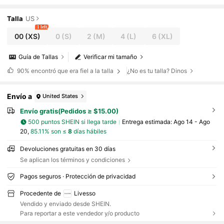
nte holgado para mujer, ideal para el vera
no y la Pascua
Talla
US
1 left
00
(XS)
0
(S)
2
(M)
4
(L)
6
(XL)
Guía de Tallas
Verificar mi tamaño
90%
encontró que era fiel a la talla
¿No es tu talla? Dinos
Envío a
United States
Envío gratis(Pedidos ≥ $15.00)
500 puntos SHEIN si llega tarde
Entrega estimada:
Ago 14 - Ago
20,
85.11% son ≤
8
días hábiles
Devoluciones gratuitas en 30 días
Se aplican los términos y condiciones
Pagos seguros · Protección de privacidad
Procedente de
Livesso
Vendido y enviado desde SHEIN.
Para reportar a este vendedor y/o producto