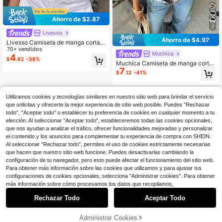
Ahorro de $2.87
7
Livesso
Ahorro de $4.97
Livesso Camiseta de manga corta a
justada y elástica de hombro regula
70+ vendidos
Muchica
r para mujer, prenda fina
4
$
.62
-38%
Muchica Camiseta de manga corta
7
holgada con hombros caídos, de pu
$
.12
-41%
nto a rayas marrones, estilo casual
para mujer, adecuada para salidas, r
egreso a la escuela, estilo callejero,
Utilizamos cookies y tecnologías similares en nuestro sitio web para brindar el servicio
estilo Y2K, se puede usar con homb
ros caídos
que solicitas y ofrecerte la mejor experiencia de sitio web posible. Puedes "Rechazar
todo", "Aceptar todo" o establecer tu preferencia de cookies en cualquier momento a tu
elección. Al seleccionar "Aceptar todo", estableceremos todas las cookies opcionales,
que nos ayudan a analizar el tráfico, ofrecer funcionalidades mejoradas y personalizar
el contenido y los anuncios para complementar tu experiencia de compra con SHEIN.
Al seleccionar "Rechazar todo", permites el uso de cookies estrictamente necesarias
que hacen que nuestro sitio web funcione. Puedes desactivarlas cambiando la
configuración de tu navegador, pero esto puede afectar el funcionamiento del sitio web.
Para obtener más información sobre las cookies que utilizamos y para ajustar tus
configuraciones de cookies opcionales, selecciona "Administrar cookies". Para obtener
más información sobre cómo procesamos los datos que recopilamos,
Rechazar Todo
Aceptar Todo
Administrar Cookies
¡50% DE DESCUENTO!
AÑADIR A LA BOLSA