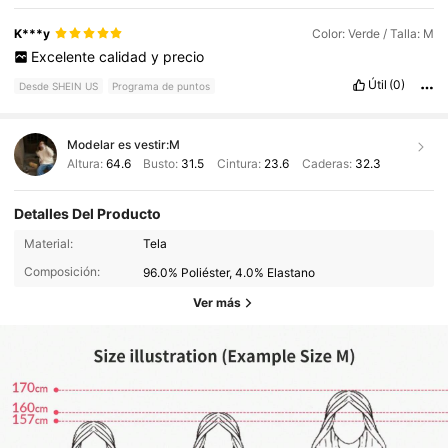
K***y
Color: Verde / Talla: M
Excelente
calidad
y
precio
Útil
(0)
Desde SHEIN US
Programa de puntos
Modelar es vestir:
M
Altura:
64.6
Busto:
31.5
Cintura:
23.6
Caderas:
32.3
Detalles Del Producto
Material:
Tela
Composición:
96.0% Poliéster, 4.0% Elastano
Ver más