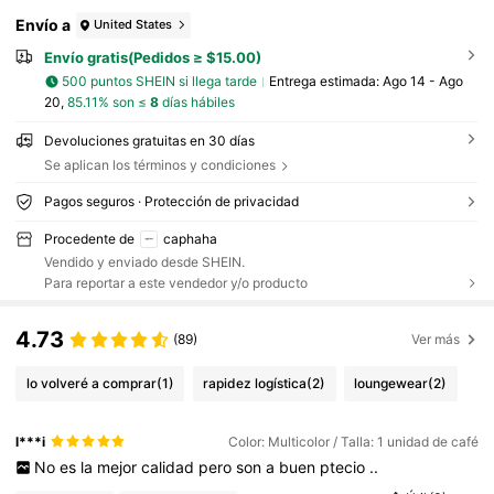
Envío a
United States
Envío gratis(Pedidos ≥ $15.00)
500 puntos SHEIN si llega tarde
Entrega estimada:
Ago 14 - Ago
20,
85.11% son ≤
8
días hábiles
Devoluciones gratuitas en 30 días
Se aplican los términos y condiciones
Pagos seguros · Protección de privacidad
Procedente de
caphaha
Vendido y enviado desde SHEIN.
Para reportar a este vendedor y/o producto
4.73
(89)
Ver más
lo volveré a comprar
(1)
rapidez logística
(2)
loungewear
(2)
l***i
Color: Multicolor / Talla: 1 unidad de café
No
es
la
mejor
calidad
pero
son
a
buen
ptecio
..