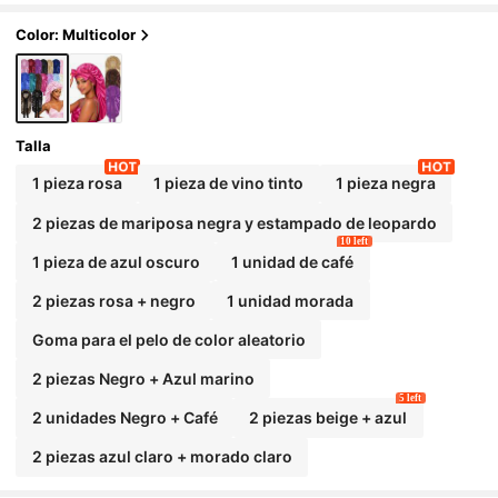
uso diario y maquillaje
Color: Multicolor
Talla
1 pieza rosa
1 pieza de vino tinto
1 pieza negra
2 piezas de mariposa negra y estampado de leopardo
10 left
1 pieza de azul oscuro
1 unidad de café
2 piezas rosa + negro
1 unidad morada
Goma para el pelo de color aleatorio
2 piezas Negro + Azul marino
5 left
2 unidades Negro + Café
2 piezas beige + azul
2 piezas azul claro + morado claro