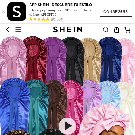
APP SHEIN - DESCUBRE TU ESTILO
×
¡Descarga y consigue un 30% de dto.!Usar el
CONSEGUIR
código: APPOFF30
(95,960)