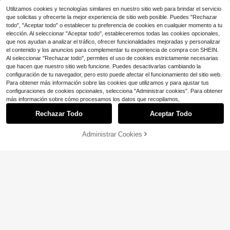
ogar, maquillaje, regalo de Navidad
Utilizamos cookies y tecnologías similares en nuestro sitio web para brindar el servicio
para madre/mujer, accesorio de mo
que solicitas y ofrecerte la mejor experiencia de sitio web posible. Puedes "Rechazar
da para mejorar la calidad del sueñ
todo", "Aceptar todo" o establecer tu preferencia de cookies en cualquier momento a tu
o, playa, viaje
elección. Al seleccionar "Aceptar todo", estableceremos todas las cookies opcionales,
que nos ayudan a analizar el tráfico, ofrecer funcionalidades mejoradas y personalizar
el contenido y los anuncios para complementar tu experiencia de compra con SHEIN.
Al seleccionar "Rechazar todo", permites el uso de cookies estrictamente necesarias
que hacen que nuestro sitio web funcione. Puedes desactivarlas cambiando la
configuración de tu navegador, pero esto puede afectar el funcionamiento del sitio web.
#1 Más vendidos
en 4+ USD Toallas para el cabello
Para obtener más información sobre las cookies que utilizamos y para ajustar tus
¡Casi agotado!
configuraciones de cookies opcionales, selecciona "Administrar cookies". Para obtener
#1 Más vendidos
#1 Más vendidos
en 4+ USD Toallas para el cabello
en 4+ USD Toallas para el cabello
1-10 piezas Gorro de secado de ca
más información sobre cómo procesamos los datos que recopilamos,
bello para mujer, de felpa de coral g
¡Casi agotado!
¡Casi agotado!
ruesa absorbente, gorro triangular c
Rechazar Todo
Aceptar Todo
#1 Más vendidos
en 4+ USD Toallas para el cabello
3.7k+ vendidos
(100+)
on bordado de dibujos animados, to
1
¡Casi agotado!
4
alla de secado de cabello, gorro de
$
.40
-13%
Administrar Cookies
baño, productos de cuidado del cab
AÑADIR A LA BOLSA
¡7% DE DESCUENTO!
Ahorro de $6.82
ello, accesorios para el cabello de
mujer
Gorro de satén sedoso para m
Local
ujer – Gorro largo para dormir con la
#2 Más vendidos
en Envío rápido Toallas para el cabello
zo, gorro para trenzas y rizos, artícu
70+ vendidos
los esenciales de viaje y accesorios
6
$
.78
-50%
de baño.