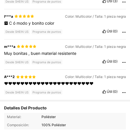
Útil
(3)
Desde SHEIN US
Programa de puntos
I***a
Color: Multicolor / Talla: 1 pieza negra
C
ó
modo
y
bonito
color
Útil
(0)
Desde SHEIN US
Programa de puntos
m***a
Color: Multicolor / Talla: 1 pieza negra
Muy
bonitas
,
buen
material
resistente
Útil
(0)
Desde SHEIN US
Programa de puntos
A***2
Color: Multicolor / Talla: 1 pieza negra
❤️❤️❤️❤️❤️❤️❤️❤️❤️❤️❤️❤️❤️❤️❤️❤️❤️❤️❤️❤️❤️❤️
Útil
(0)
Desde SHEIN US
Programa de puntos
Detalles Del Producto
121 Seguidores
4.75
Material:
Poliéster
Composición:
100% Poliéster
121 Seguidores
4.75