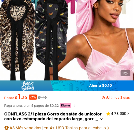
1/24
Ahorra $0.10
1
-7%
¡Últimos 3 días
$
.30
$1.40
Desde
Paga ahora, o en 4 pagos de $0.32
CONFLASS 2/1 pieza Gorro de satén de unicolor
4.73
(
89
)
con lazo estampado de leopardo largo, gorr
o de tubo largo, gorro para dormir anti-friz
#
3
Más vendidos
en 4+ USD Toallas para el cabello
z, gorro para dormir extragrande, ajustable para
cabello rizado, trenzado y largo, adecuado para