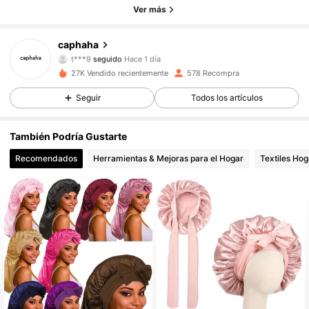
Ver más
121 Seguidores
4.75
caphaha
t***9
seguido
Hace 1 día
121 Seguidores
4.75
27K Vendido recientemente
578 Recompra
Seguir
Todos los artículos
121 Seguidores
4.75
También Podría Gustarte
121 Seguidores
4.75
Recomendados
Herramientas & Mejoras para el Hogar
Textiles Hog
121 Seguidores
4.75
121 Seguidores
4.75
121 Seguidores
4.75
121 Seguidores
4.75