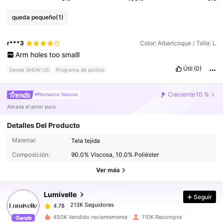
queda pequeño
(1)
r***3
Color: Albaricoque / Talla: L
Arm
holes
too
smalll
Útil
(0)
Desde SHEIN US
Programa de puntos
Creciente
10 %
#Romance Natural
Abraza el amor puro
Detalles Del Producto
Material:
Tela tejida
213K Seguidores
4.78
Composición:
90.0% Viscosa, 10.0% Poliéster
Ver más
213K Seguidores
4.78
Lumivelle
Seguir
213K Seguidores
4.78
450K Vendido recientemente
110K Recompra