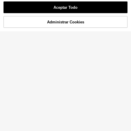
Aceptar Todo
Administrar Cookies
¡42% DE DESCUENTO!
AÑADIR A LA BOLSA