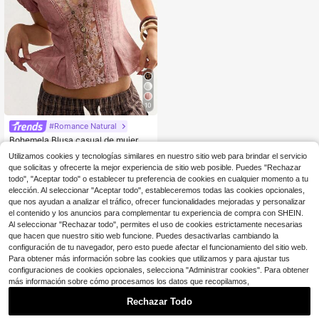
10
#Romance Natural
Bohemela Blusa casual de mujer de
manga corta con parches de unicol
400+ vendidos
Utilizamos cookies y tecnologías similares en nuestro sitio web para brindar el servicio
or y adorno de encaje
14
que solicitas y ofrecerte la mejor experiencia de sitio web posible. Puedes "Rechazar
$
.39
-11%
todo", "Aceptar todo" o establecer tu preferencia de cookies en cualquier momento a tu
elección. Al seleccionar "Aceptar todo", estableceremos todas las cookies opcionales,
que nos ayudan a analizar el tráfico, ofrecer funcionalidades mejoradas y personalizar
el contenido y los anuncios para complementar tu experiencia de compra con SHEIN.
Al seleccionar "Rechazar todo", permites el uso de cookies estrictamente necesarias
que hacen que nuestro sitio web funcione. Puedes desactivarlas cambiando la
configuración de tu navegador, pero esto puede afectar el funcionamiento del sitio web.
Para obtener más información sobre las cookies que utilizamos y para ajustar tus
configuraciones de cookies opcionales, selecciona "Administrar cookies". Para obtener
más información sobre cómo procesamos los datos que recopilamos,
Rechazar Todo