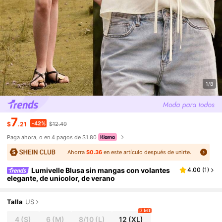
1/8
7
-42%
$
.21
$12.49
Paga ahora, o en 4 pagos de $1.80
Ahorra
$0.36
en este artículo después de unirte.
Lumivelle Blusa sin mangas con volantes
4.00
(
1
)
elegante, de unicolor, de verano
Talla
US
2 left
4
(S)
6
(M)
8/10
(L)
12
(XL)