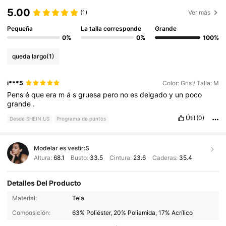
5.00
(1)
Ver más
Pequeña
La talla corresponde
Grande
0%
0%
100%
queda largo
(1)
i***5
Color: Gris / Talla: M
Pens
é
que
era
m
á
s
gruesa
pero
no
es
delgado
y
un
poco
grande
.
Útil
(0)
Desde SHEIN US
Programa de puntos
Modelar es vestir:
S
Altura:
68.1
Busto:
33.5
Cintura:
23.6
Caderas:
35.4
Detalles Del Producto
212K Seguidores
4.78
Material:
Tela
Composición:
63% Poliéster, 20% Poliamida, 17% Acrílico
212K Seguidores
4.78