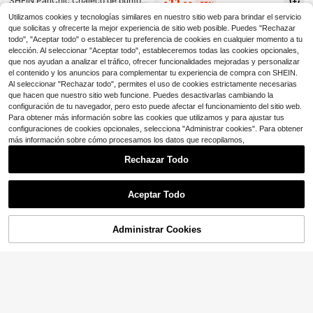
SHEIN PariChic Chaleco de punto a
11
$
.98
-55%
tipo suéter para primavera/verano
justado de color liso informal
200+ vendidos
Utilizamos cookies y tecnologías similares en nuestro sitio web para brindar el servicio
8
$
.55
-29%
con cupón
que solicitas y ofrecerte la mejor experiencia de sitio web posible. Puedes "Rechazar
todo", "Aceptar todo" o establecer tu preferencia de cookies en cualquier momento a tu
elección. Al seleccionar "Aceptar todo", estableceremos todas las cookies opcionales,
que nos ayudan a analizar el tráfico, ofrecer funcionalidades mejoradas y personalizar
el contenido y los anuncios para complementar tu experiencia de compra con SHEIN.
Al seleccionar "Rechazar todo", permites el uso de cookies estrictamente necesarias
que hacen que nuestro sitio web funcione. Puedes desactivarlas cambiando la
configuración de tu navegador, pero esto puede afectar el funcionamiento del sitio web.
Para obtener más información sobre las cookies que utilizamos y para ajustar tus
configuraciones de cookies opcionales, selecciona "Administrar cookies". Para obtener
más información sobre cómo procesamos los datos que recopilamos,
Rechazar Todo
Aceptar Todo
Administrar Cookies
¡53% DE DESCUENTO!
AÑADIR A LA BOLSA