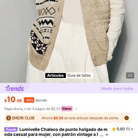
Artículos
Guia de tallas
1/7
10
-53%
$
.06
$21.49
Paga ahora, o en 4 pagos de $2.51
Ahorra
$0.50
en este artículo después de unirte.
Lumivelle Chaleco de punto holgado de m
5.00
(
1
)
oda casual para mujer, con patrón vintage a l