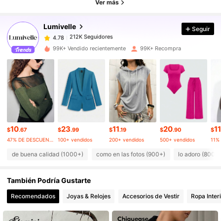
Ver más
Lumivelle
Seguir
212K Seguidores
4.78
c***4
pagó
Hace 16 horas
99K+ Vendido recientemente
99K+ Recompra
212K Seguidores
4.78
212K Seguidores
4.78
212K Seguidores
4.78
10
23
11
20
11
$
.67
$
.99
$
.19
$
.90
$
47% DE DESCUENTO
100+ vendidos
200+ vendidos
500+ vendidos
212K Seguidores
4.78
de buena calidad (1000+)
como en las fotos (900+)
lo adoro (800+
También Podría Gustarte
212K Seguidores
4.78
Recomendados
Joyas & Relojes
Accesorios de Vestir
Ropa Inter
212K Seguidores
4.78