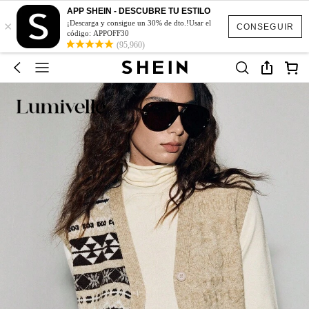
APP SHEIN - DESCUBRE TU ESTILO
×
¡Descarga y consigue un 30% de dto.!Usar el
CONSEGUIR
código: APPOFF30
(95,960)