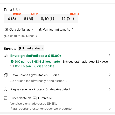
a izquierda y diseño texturizado a la derecha,
adecuado para otoño/invierno
Talla
US
10 left
9 left
10 left
4
(S)
6
(M)
8/10
(L)
12
(XL)
Guía de Tallas
Verificar mi tamaño
¿No es tu talla? Dinos
Envío a
United States
Envío gratis(Pedidos ≥ $15.00)
500 puntos SHEIN si llega tarde
Entrega estimada:
Ago 13 - Ago
19,
85.11% son ≤
8
días hábiles
Devoluciones gratuitas en 30 días
Se aplican los términos y condiciones
Pagos seguros · Protección de privacidad
Procedente de
Lumivelle
Vendido y enviado desde SHEIN.
Para reportar a este vendedor y/o producto