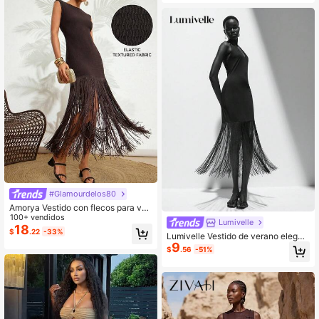
#Glamourdelos80
Amorya Vestido con flecos para vac
aciones y playa para mujer
100+ vendidos
Lumivelle
18
$
.22
-33%
Lumivelle Vestido de verano elegan
9
te para mujer, Vestido con flecos pa
$
.56
-51%
ra mujer, Vestido de fiesta