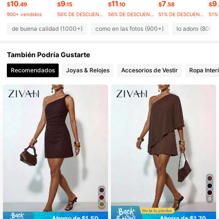
10
9
11
7
9
$
.49
$
.15
$
.10
$
.58
$
900+ vendidos
56% DE DESCUENTO
56% DE DESCUENTO
51% DE DESCUENTO
213K Seguidores
4.78
de buena calidad (1000+)
como en las fotos (900+)
lo adoro (800+
También Podría Gustarte
213K Seguidores
4.78
Recomendados
Joyas & Relojes
Accesorios de Vestir
Ropa Inter
213K Seguidores
4.78
213K Seguidores
4.78
213K Seguidores
4.78
9
Ahorro de $1.50
Ahorro de $1.70