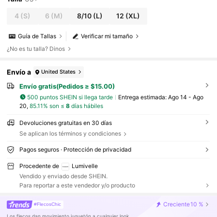
4
(S)
6
(M)
8/10
(L)
12
(XL)
Guía de Tallas
Verificar mi tamaño
¿No es tu talla? Dinos
Envío a
United States
Envío gratis(Pedidos ≥ $15.00)
500 puntos SHEIN si llega tarde
Entrega estimada:
Ago 14 - Ago
20,
85.11% son ≤
8
días hábiles
Devoluciones gratuitas en 30 días
Se aplican los términos y condiciones
Pagos seguros · Protección de privacidad
Procedente de
Lumivelle
Vendido y enviado desde SHEIN.
Para reportar a este vendedor y/o producto
Creciente
10 %
#FlecosChic
Los flecos dan movimiento juguetón a cualquier look.