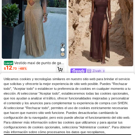
Vestido maxi de punto de gan
Local
12
chillo para mujer con flecos, sexy, tr
$
.73
-48%
Zivah
ansparente, con abertura, halter, es
palda descubierta, estilo boho, para
Zivah Vestido de cobertura de unic
Utilizamos cookies y tecnologías similares en nuestro sitio web para brindar el servicio
playa, fiesta, vacaciones, verano, r
13
olor con diseño dividido para mujer.
$
.69
-10%
opa de resort
que solicitas y ofrecerte la mejor experiencia de sitio web posible. Puedes "Rechazar
Adecuado para diversas ocasiones,
todo", "Aceptar todo" o establecer tu preferencia de cookies en cualquier momento a tu
incluyendo festivales de música, at
uendos de vacaciones, ropa de pla
elección. Al seleccionar "Aceptar todo", estableceremos todas las cookies opcionales,
ya, ropa de verano, Día de San Patri
que nos ayudan a analizar el tráfico, ofrecer funcionalidades mejoradas y personalizar
cio, Día de San Valentín, citas
el contenido y los anuncios para complementar tu experiencia de compra con SHEIN.
Al seleccionar "Rechazar todo", permites el uso de cookies estrictamente necesarias
que hacen que nuestro sitio web funcione. Puedes desactivarlas cambiando la
configuración de tu navegador, pero esto puede afectar el funcionamiento del sitio web.
Para obtener más información sobre las cookies que utilizamos y para ajustar tus
configuraciones de cookies opcionales, selecciona "Administrar cookies". Para obtener
más información sobre cómo procesamos los datos que recopilamos,