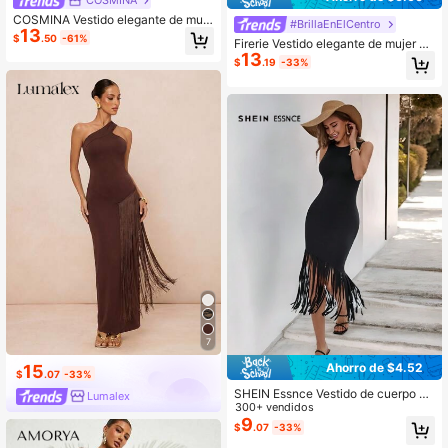
COSMINA Vestido elegante de muje
#BrillaEnElCentro
13
r de longitud media con estampado
$
.50
-61%
Firerie Vestido elegante de mujer co
de leopardo y lentejuelas brillantes
13
n cuello alto y flecos largos, adecua
$
.19
-33%
do para festivales de música, vacac
iones y temporada de carnaval
7
Ahorro de $4.52
15
$
.07
-33%
SHEIN Essnce Vestido de cuerpo aj
Lumalex
ustado sin mangas elegante para m
300+ vendidos
ujeres con dobladillo de flecos unic
9
$
.07
-33%
olor para primavera/verano