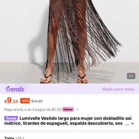
1/7
9
-51%
$
.23
$18.89
Paga ahora, o en 4 pagos de $2.30
Lumivelle Vestido largo para mujer con dobladillo asi
métrico, tirantes de espagueti, espalda descubierta, sex
y, elegante, casual, romántico, para vacaciones, unicolor,
ajuste ceñido, primavera/verano
Talla
US