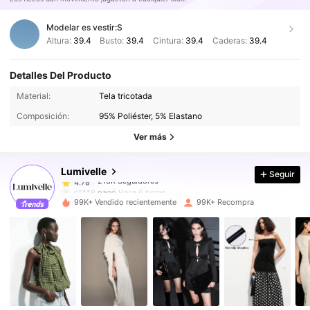
Modelar es vestir:
S
Altura:
39.4
Busto:
39.4
Cintura:
39.4
Caderas:
39.4
Detalles Del Producto
213K Seguidores
4.78
Material:
Tela tricotada
Composición:
95% Poliéster, 5% Elastano
213K Seguidores
4.78
Ver más
Lumivelle
Seguir
213K Seguidores
4.78
c***8
pagó
Hace 6 horas
99K+ Vendido recientemente
99K+ Recompra
213K Seguidores
4.78
213K Seguidores
4.78
213K Seguidores
4.78