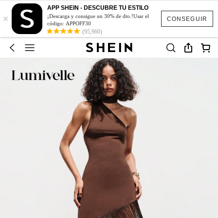
APP SHEIN - DESCUBRE TU ESTILO
×
¡Descarga y consigue un 30% de dto.!Usar el
CONSEGUIR
código: APPOFF30
(95,960)