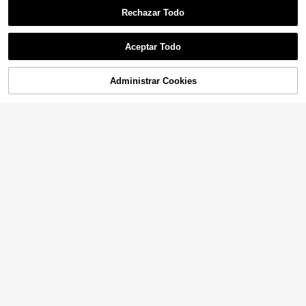
Rechazar Todo
Aceptar Todo
Administrar Cookies
¡51% DE DESCUENTO!
AÑADIR A LA BOLSA