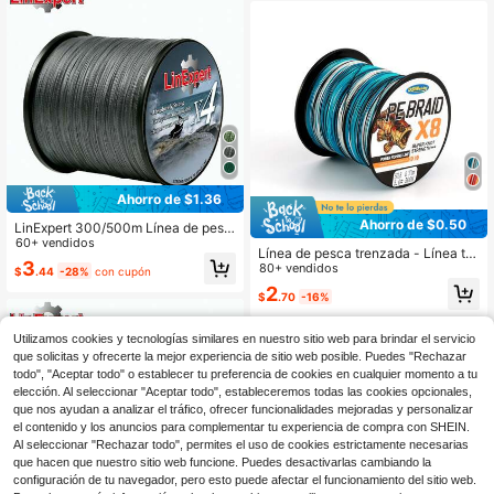
Ahorro de $1.36
Ahorro de $0.50
LinExpert 300/500m Línea de pesc
a trenzada de 4 hebras, duradera y
60+ vendidos
Línea de pesca trenzada - Línea tre
resistente a la abrasión, adecuada
3
nzada resistente a la abrasión - Ultr
80+ vendidos
$
.44
-28%
con cupón
para pesca con señuelo y pesca en
a fuerte y ultra línea - Sin estiramie
el mar, accesorio esencial para pes
2
$
.70
-16%
nto - Diámetro talla grande pequeñ
cadores profesionales
o - ¡Artículo esencial!
Utilizamos cookies y tecnologías similares en nuestro sitio web para brindar el servicio
que solicitas y ofrecerte la mejor experiencia de sitio web posible. Puedes "Rechazar
todo", "Aceptar todo" o establecer tu preferencia de cookies en cualquier momento a tu
elección. Al seleccionar "Aceptar todo", estableceremos todas las cookies opcionales,
que nos ayudan a analizar el tráfico, ofrecer funcionalidades mejoradas y personalizar
el contenido y los anuncios para complementar tu experiencia de compra con SHEIN.
Al seleccionar "Rechazar todo", permites el uso de cookies estrictamente necesarias
que hacen que nuestro sitio web funcione. Puedes desactivarlas cambiando la
configuración de tu navegador, pero esto puede afectar el funcionamiento del sitio web.