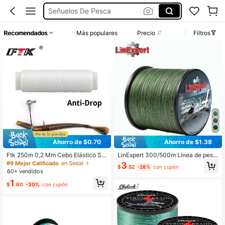
Accesorios De Pesca
Hilo De Pesca
Recomendados
Más populares
Precio
Filtros
Fishing Line
Pesca
Ahorro de $0.70
Ahorro de $1.38
Ftk 250m 0,2 Mm Cebo Elástico Se
LinExpert 300/500m Línea de pesc
ñuelo Línea De Pesca Anti-despren
a trenzada de 4 hebras de PE, dura
#9 Mejor Calificado
en Sedal
3
$
.52
-28%
con cupón
dimiento Elástico Línea De Pesca M
dera y resistente a la abrasión, ade
60+ vendidos
ágica Hilo De Cebo De Pesca
cuada para pesca con señuelo y pe
1
sca en el mar, accesorio esencial p
$
.60
-30%
con cupón
ara pescadores profesionales