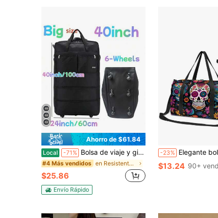
Ahorro de $61.84
Bolsa de viaje y gimnasio plegable de gran capacidad de 40'' 36'' 30'' con 6 ruedas, hecha de tela Oxford, equipaje portátil, adecuada para almacenamiento y actividades al aire libre
Elegante bolsa de viaje/bolsa de deporte/bolsa de yoga/bolsa de gimnasio, diseño de calavera floral/calavera colorida, adecuada para viajes, uso diario, fitness
Local
-71%
-23%
en Resistente al desgaste Bolsas de viaje
#4 Más vendidos
$13.24
90+ vend
$25.86
Envío Rápido