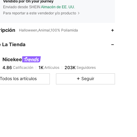
Vendido por On your journey
Enviado desde SHEIN
Almacén de EE. UU.
Para reportar a este vendedor y/o producto
4.86
1K
203K
ipción
Halloween,Animal,100% Poliamida
 La Tienda
4.86
1K
203K
Nicekee
4.86
1K
203K
Calificación
Artículos
Seguidores
l***8
pagó
Hace 1 día
Todos los artículos
Seguir
4.86
1K
203K
4.86
1K
203K
4.86
1K
203K
4.86
1K
203K