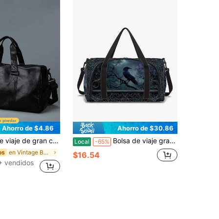
Ahorro de $4.86
Ahorro de $30.86
ento separado para zapatos, bolsa de gimnasio portátil con separación húmeda y seca, bolsa de yoga multifuncional y ligera para entrenamiento. Adecuada para estudiantes, médicos, enfermeras y maestros.
Bolsa de viaje grande con cierre de cremallera, de diseño fijo con estampado de castillo y cuervo, ajustable, lavable a máquina, de gran capacidad, bolsillo lateral con cremallera, unisex para deportes y equipaje
Local
-65%
en Vintage Bolsas de viaje
os
$16.54
+ vendidos