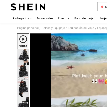
S
Use up 
Categorías
Novedades
Ofertas
Ropa de mujer
Traje
Página principal
Bolsos y Equipaje
Equipación de Viaje y Equipa
/
/
Video