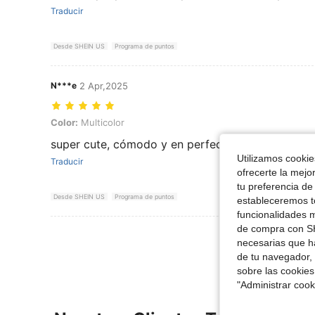
Traducir
Desde SHEIN US
Programa de puntos
N***e
2 Apr,2025
Color: Multicolor
Color:
Multicolor
super cute, cómodo y en perfectas condiciones.
Utilizamos cookies
Traducir
ofrecerte la mejo
tu preferencia de
Desde SHEIN US
Programa de puntos
estableceremos to
funcionalidades m
de compra con SH
Ver Más Re
necesarias que h
de tu navegador, 
sobre las cookies
"Administrar coo