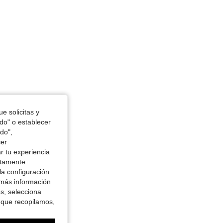
e solicitas y
odo" o establecer
do",
cer
r tu experiencia
ctamente
la configuración
 más información
es, selecciona
 que recopilamos,