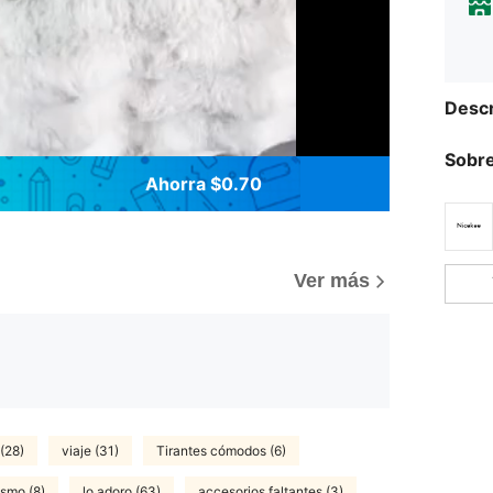
Descr
Sobre
Ahorra $0.70
Ver más
(28)
viaje (31)
Tirantes cómodos (6)
smo (8)
lo adoro (63)
accesorios faltantes (3)