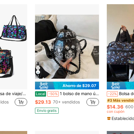
4
Ahorro de $29.07
, nieve, campamento, actividades al aire libre, artículos esenciales para vacaciones, accesorios de viaje, bolsa para la escuela, accesorios escolares
1 bolso de mano único para mujer con forma de tetera, asa de perlas, regalo ideal para fiestas, amigos y familiares.
Bolsa de viaje multifuncional de gran capacidad, bolsa 
Local
-50%
-22%
#3 Más vendid
$29.13
idos
70+ vendidos
$14.36
600
Envío gratis
con cupón
Establecid