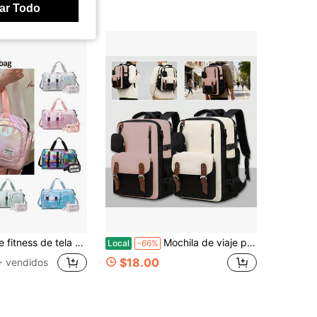
ar Todo
 para zapatos y bolsillo húmedo, bolsa de gimnasio versátil para entrenamiento, viaje, fitness, natación, negocios, fin de semana, se ajusta al asa del equipaje, unisex
Mochila de viaje para mujer/hombre, mochila de mano con bolsillo para botella de agua y bolsillo para zapatos, apta para portátiles de 16 pulgadas, mochila informal para el día a día, para fines de semana, negocios y senderismo, color blanco roto y negro, rosa y negro.
Local
-66%
$18.00
+ vendidos