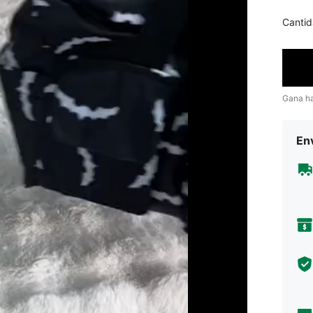
Cantid
Gana h
Env