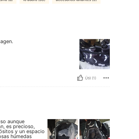
magen.
Útil (1)
oso aunque
n, es precioso,
ósitos y un espacio
cosas húmedas