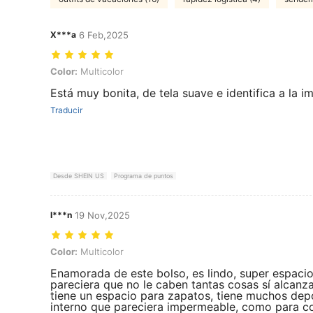
X***a
6 Feb,2025
Color: Multicolor
Color:
Multicolor
Está muy bonita, de tela suave e identifica a la i
Traducir
Desde SHEIN US
Programa de puntos
l***n
19 Nov,2025
Color: Multicolor
Color:
Multicolor
Enamorada de este bolso, es lindo, super espaci
pareciera que no le caben tantas cosas sí alcanza
tiene un espacio para zapatos, tiene muchos dep
interno que pareciera impermeable, como para 