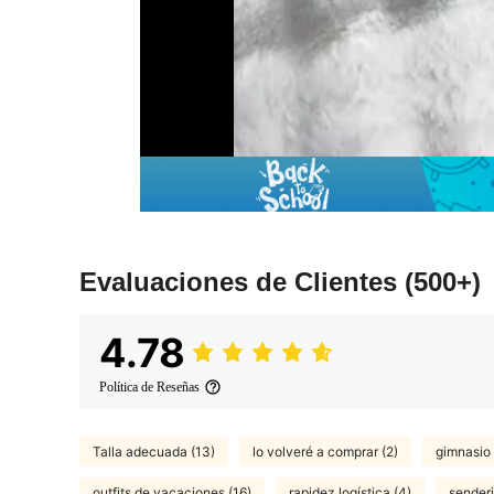
Evaluaciones de Clientes
(500+)
4.78
Política de Reseñas
Talla adecuada (13)
lo volveré a comprar (2)
gimnasio 
outfits de vacaciones (16)
rapidez logística (4)
senderi