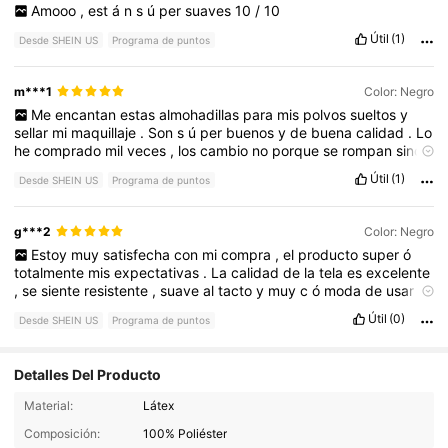
Amooo
,
est
á
n
s
ú
per
suaves
10
/
10
Útil
(1)
Desde SHEIN US
Programa de puntos
m***1
Color: Negro
Me
encantan
estas
almohadillas
para
mis
polvos
sueltos
y
sellar
mi
maquillaje
.
Son
s
ú
per
buenos
y
de
buena
calidad
.
Lo
he
comprado
mil
veces
,
los
cambio
no
porque
se
rompan
sino
por
higiene
.
Los
comprar
í
a
mil
veces
!
Recomendados
!
Útil
(1)
Desde SHEIN US
Programa de puntos
g***2
Color: Negro
Estoy
muy
satisfecha
con
mi
compra
,
el
producto
super
ó
totalmente
mis
expectativas
.
La
calidad
de
la
tela
es
excelente
,
se
siente
resistente
,
suave
al
tacto
y
muy
c
ó
moda
de
usar
.
Los
acabados
est
á
n
bien
hechos
,
no
se
ven
hilos
sueltos
ni
Útil
(0)
Desde SHEIN US
Programa de puntos
costuras
mal
trabajadas
,
lo
que
demuestra
un
buen
nivel
de
detalle
en
la
confecci
ó
n
.
Adem
á
s
,
el
dise
ñ
o
es
tal
cual
se
muestra
en
la
p
á
gina
,
los
colores
son
id
é
nticos
y
favorecen
Detalles Del Producto
much
í
simo
.
La
talla
corresponde
perfectamente
a
la
gu
í
a
que
ofrece
SHEIN
,
as
í
que
la
prenda
se
ajusta
muy
bien
al
134K Seguidores
4.92
Material:
Látex
cuerpo
y
realza
la
figura
de
una
forma
muy
bonita
.
Es
un
producto
vers
á
til
que
se
puede
combinar
f
á
cilmente
con
Composición:
100% Poliéster