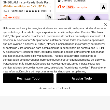
angular, Borla de polvo aterciopelad
Clientes habituales
SHEGLAM Insta-Ready Borla Para
a, Uso en seco, Portátil, Adecuada
1
Polvos Marca De Belleza CosméTic
#5 Más vendidos
en 0~3 USD Esponjas y borlas de maquillaje
para viajes, Maquillaje, Decoración
$
.93
-16%
con cupón
a Maquillaje Para Mujeres Y NiñAs
del hogar, Tocador, Viajes, Dormitori
2.3k+ vendidos
(1000+)
o, Accesorios de maquillaje, Borla d
2
e polvo, Esponja de maquillaje, Bara
$
.69
-10%
to, Regalo de Navidad, Cosméticos,
Herramientas de maquillaje, Artícul
os asequibles, Regalo, Regalo para
Utilizamos cookies y tecnologías similares en nuestro sitio web para brindar el servicio
mujeres, Regalo de Navidad
que solicitas y ofrecerte la mejor experiencia de sitio web posible. Puedes "Rechazar
todo", "Aceptar todo" o establecer tu preferencia de cookies en cualquier momento a tu
elección. Al seleccionar "Aceptar todo", estableceremos todas las cookies opcionales,
que nos ayudan a analizar el tráfico, ofrecer funcionalidades mejoradas y personalizar
el contenido y los anuncios para complementar tu experiencia de compra con SHEIN.
Al seleccionar "Rechazar todo", permites el uso de cookies estrictamente necesarias
que hacen que nuestro sitio web funcione. Puedes desactivarlas cambiando la
configuración de tu navegador, pero esto puede afectar el funcionamiento del sitio web.
Para obtener más información sobre las cookies que utilizamos y para ajustar tus
configuraciones de cookies opcionales, selecciona "Administrar cookies". Para obtener
más información sobre cómo procesamos los datos que recopilamos,
Rechazar Todo
Aceptar Todo
Ahorro de $0.73
MAANGE 12 piezas de esponjas de
Administrar Cookies
¡16% DE DESCUENTO!
AÑADIR A LA BOLSA
polvo triangulares aterciopeladas, u
Ahorro de $0.29
Clientes habituales
#6 Más vendidos
en Multicolor Esponjas y borlas de maquillaje
so en seco, portátiles, adecuadas p
70+ vendidos
(1000+)
Clientes habituales
ara viajes, maquillaje, decoración d
10 piezas Esponja de maquillaje co
2
el hogar, tocador, dormitorio, acces
n forma de triángulo de terciopelo s
¡Casi agotado!
#6 Más vendidos
#6 Más vendidos
en Multicolor Esponjas y borlas de maquillaje
en Multicolor Esponjas y borlas de maquillaje
$
.97
-20%
orios de maquillaje, esponja de polv
uelto diseñada para contornear, áre
Clientes habituales
Clientes habituales
1.1k+ vendidos
(1000+)
o, esponja de maquillaje, baratas, re
as de ojos y esquinas, recipiente pa