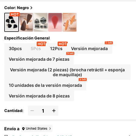
a de maquillaje, borla de polvos, esponja de
maquillaje, asequible, regalo
Color: Negro
Especificación General
5 left
30pcs
5Pcs
12Pcs
Versión mejorada
9 left
Versión mejorada de 7 piezas
Versión mejorada (2 piezas) (brocha retráctil + esponja
de maquillaje)
4 left
10 unidades de la versión mejorada
Versión mejorada de 8 piezas
Cantidad:
Envío a
United States