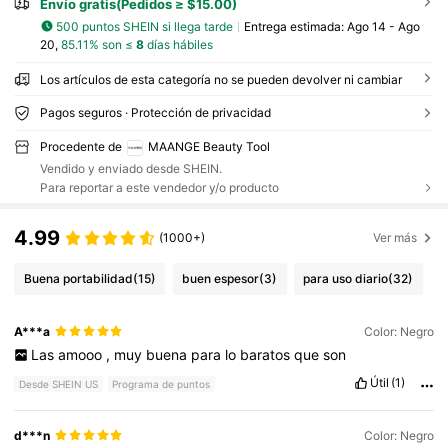
Envío gratis(Pedidos ≥ $15.00)
500 puntos SHEIN si llega tarde
Entrega estimada:
Ago 14 - Ago
20,
85.11% son ≤
8
días hábiles
Los artículos de esta categoría no se pueden devolver ni cambiar
Pagos seguros · Protección de privacidad
Procedente de
MAANGE Beauty Tool
Vendido y enviado desde SHEIN.
Para reportar a este vendedor y/o producto
4.99
(1000+)
Ver más
Buena portabilidad
(15)
buen espesor
(3)
para uso diario
(32)
A***a
Color: Negro
Las
amooo
,
muy
buena
para
lo
baratos
que
son
Útil
(1)
Desde SHEIN US
Programa de puntos
d***n
Color: Negro