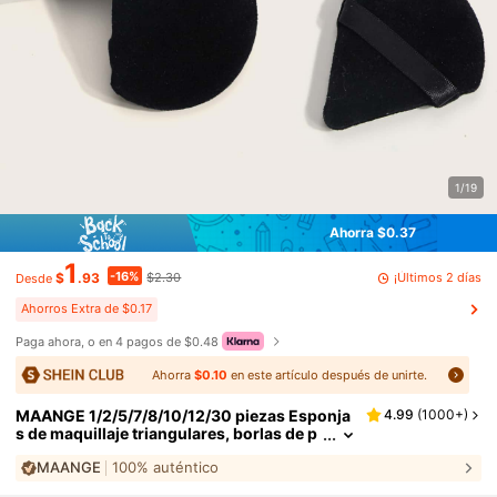
1/19
Ahorra $0.37
1
-16%
¡Últimos 2 días
$
.93
$2.30
Desde
Ahorros Extra de $0.17
Paga ahora, o en 4 pagos de $0.48
Ahorra
$0.10
en este artículo después de unirte.
MAANGE 1/2/5/7/8/10/12/30 piezas Esponja
4.99
(
1000+
)
s de maquillaje triangulares, borlas de p
olvos con felpa, para uso en seco, portát
MAANGE
100% auténtico
iles, esenciales de viaje, herramienta de maq
uillaje, viaje, accesorio de maquillaje, esponj