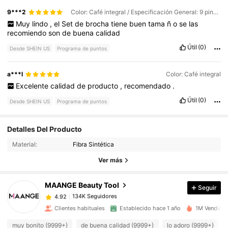
9***2
Color: Café integral / Especificación General: 9 pinceles de maquillaje
Muy
lindo
,
el
Set
de
brocha
tiene
buen
tama
ñ
o
se
las
recomiendo
son
de
buena
calidad
Útil
(0)
Desde SHEIN US
Programa de puntos
a***l
Color: Café integral
Excelente
calidad
de
producto
,
recomendado
.
Útil
(0)
Desde SHEIN US
Programa de puntos
Detalles Del Producto
134K Seguidores
4.92
Material:
Fibra Sintética
Ver más
134K Seguidores
4.92
MAANGE Beauty Tool
Seguir
134K Seguidores
4.92
Clientes habituales
Establecido hace 1 año
1M Vendido 
muy bonito (9999+)
de buena calidad (9999+)
lo adoro (9999+)
134K Seguidores