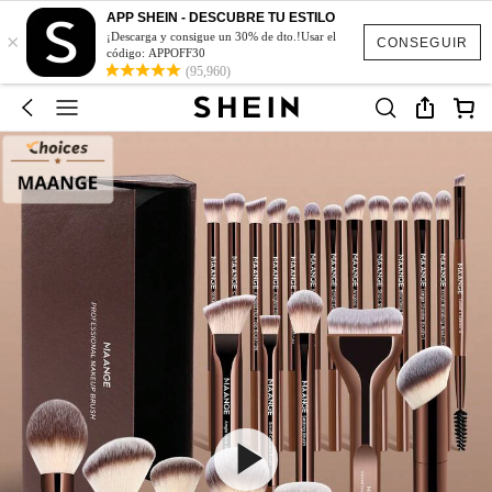
APP SHEIN - DESCUBRE TU ESTILO
×
¡Descarga y consigue un 30% de dto.!Usar el
CONSEGUIR
código: APPOFF30
(95,960)