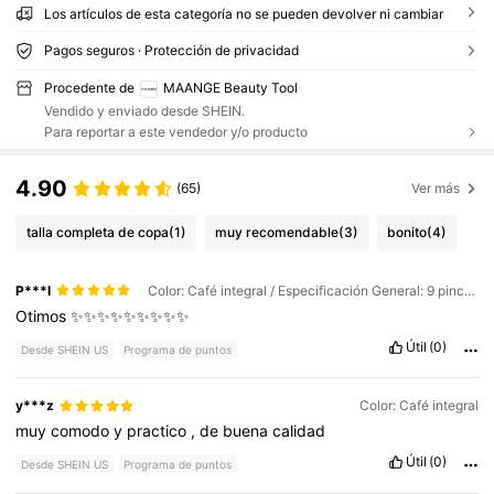
Los artículos de esta categoría no se pueden devolver ni cambiar
Pagos seguros · Protección de privacidad
Procedente de
MAANGE Beauty Tool
Vendido y enviado desde SHEIN.
Para reportar a este vendedor y/o producto
4.90
(65)
Ver más
talla completa de copa
(1)
muy recomendable
(3)
bonito
(4)
P***l
Color: Café integral / Especificación General: 9 pinceles de maquillaje
Otimos
✨✨✨✨✨✨✨✨✨
Útil
(0)
Desde SHEIN US
Programa de puntos
y***z
Color: Café integral
muy
comodo
y
practico
,
de
buena
calidad
Útil
(0)
Desde SHEIN US
Programa de puntos