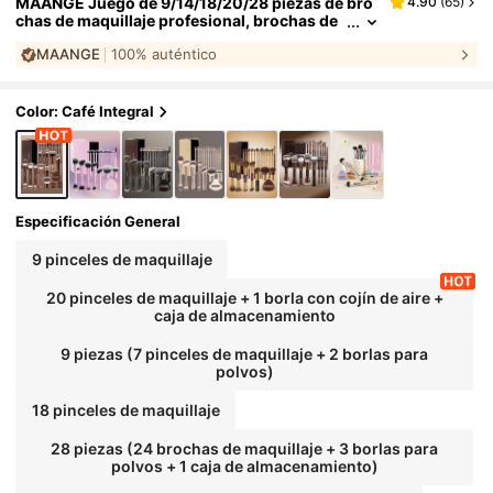
MAANGE Juego de 9/14/18/20/28 piezas de bro
4.90
(
65
)
chas de maquillaje profesional, brochas de
maquillaje profesional, caja de almacenamie
MAANGE
100% auténtico
nto, brocha para base, brocha para polvo, broch
a para rubor, brocha para contorno, brocha para
sombra de ojos, brocha para corrector. Esencial
de viaje., Regalo para mujeres
Color: Café Integral
Especificación General
9 pinceles de maquillaje
20 pinceles de maquillaje + 1 borla con cojín de aire +
caja de almacenamiento
9 piezas (7 pinceles de maquillaje + 2 borlas para
polvos)
18 pinceles de maquillaje
28 piezas (24 brochas de maquillaje + 3 borlas para
polvos + 1 caja de almacenamiento)