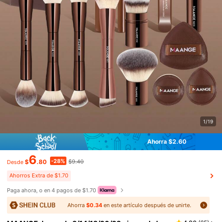
1/19
Ahorra $2.60
6
-28%
$
.80
$9.40
Desde
Ahorros Extra de $1.70
Paga ahora, o en 4 pagos de $1.70
Ahorra
$0.34
en este artículo después de unirte.