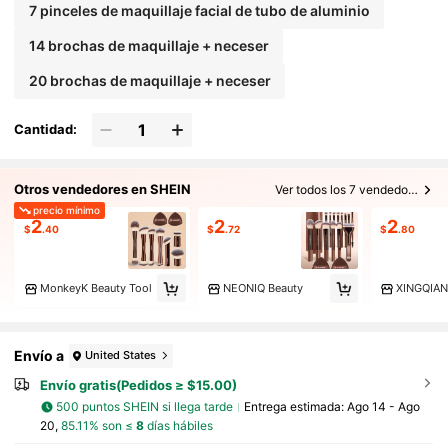
7 pinceles de maquillaje facial de tubo de aluminio
14 brochas de maquillaje + neceser
20 brochas de maquillaje + neceser
Cantidad:
Otros vendedores en SHEIN
Ver todos los 7 vendedores
precio mínimo
2
2
2
$
.40
$
.72
$
.80
MonkeyK Beauty Tool
NEONIQ Beauty
Envío a
United States
Envío gratis(Pedidos ≥ $15.00)
500 puntos SHEIN si llega tarde
Entrega estimada:
Ago 14 - Ago
20,
85.11% son ≤
8
días hábiles