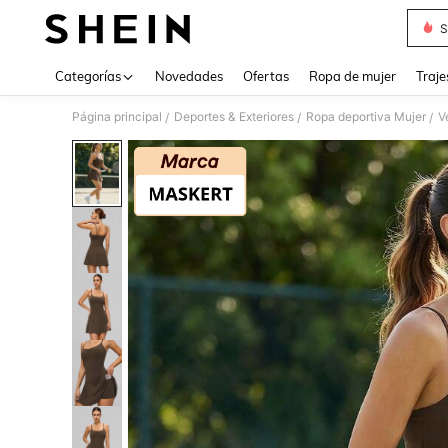
S
Use up 
Categorías
Novedades
Ofertas
Ropa de mujer
Traje
Página principal
Deportes & Exteriores
Ropa deportiva Mujer
V
/
/
/