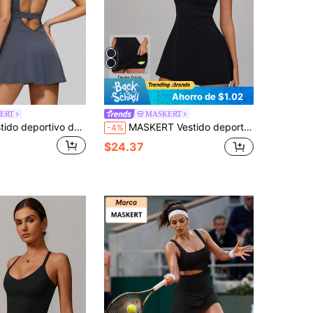
Ahorro de $1.02
ERT
MASKERT
MASKERT Vestido deportivo de mujer con cuello en V sin mangas, cintura ceñida, falda en línea A, con efecto moldeador y ajuste ceñido, adecuado para tenis y ejercicio físico
MASKERT Vestido deportivo elástico para mujer, para ir al trabajo, vacaciones, uso casual, yoga, fitness, playa, senderismo, camping, cómodo y multiusos
-4%
$24.37