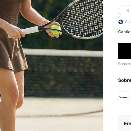
S
Guí
Cantid
Gana h
Sobre
Env