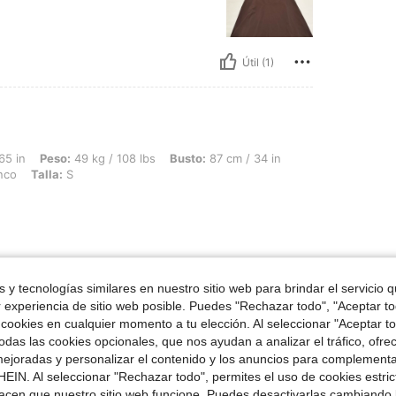
Útil (1)
49 kg / 108 lbs, Busto: 87 cm / 34 in, Cintura: 72 cm / 28 in, Caderas: 80 cm / 31 
65 in
Peso:
49 kg / 108 lbs
Busto:
87 cm / 34 in
nco
Talla:
S
Útil (0)
 y tecnologías similares en nuestro sitio web para brindar el servicio qu
r experiencia de sitio web posible. Puedes "Rechazar todo", "Aceptar t
 cookies en cualquier momento a tu elección. Al seleccionar "Aceptar to
das las cookies opcionales, que nos ayudan a analizar el tráfico, ofre
ejoradas y personalizar el contenido y los anuncios para complementa
EIN. Al seleccionar "Rechazar todo", permites el uso de cookies estri
acen que nuestro sitio web funcione. Puedes desactivarlas cambiando 