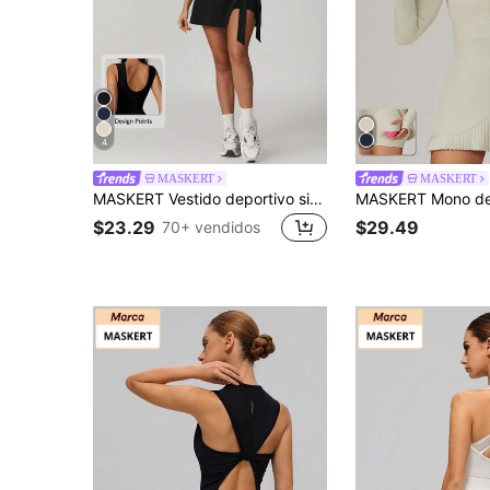
4
MASKERT
MASKERT
MASKERT Vestido deportivo sin mangas para mujer, yoga, fitness, cómodo, amigable con la piel, alta elasticidad, negro, verano
$23.29
$29.49
70+ vendidos