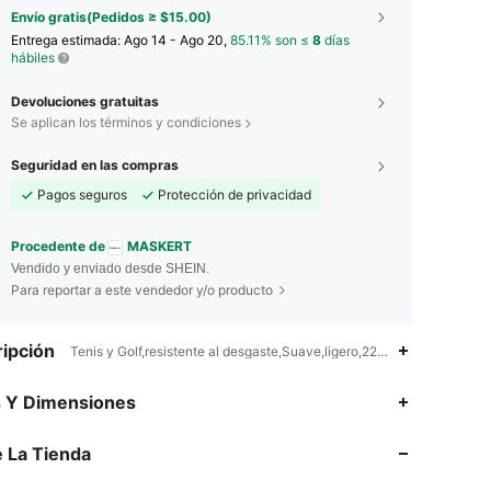
Envío gratis(Pedidos ≥ $15.00)
Entrega estimada:
Ago 14 - Ago 20,
85.11% son ≤
8
días
hábiles
Devoluciones gratuitas
Se aplican los términos y condiciones
Seguridad en las compras
Pagos seguros
Protección de privacidad
Procedente de
MASKERT
Vendido y enviado desde SHEIN.
Para reportar a este vendedor y/o producto
ipción
Tenis y Golf,resistente al desgaste,Suave,ligero,22% Elastano,78% P
4.89
845
289K
s Y Dimensiones
 La Tienda
4.89
845
289K