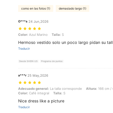
como en las fotos (1)
demasiado largo (1)
O***s
24 Jun,2026
Color: Azul Marino, Talla: S
Color:
Azul Marino
Talla:
S
Hermoso vestido solo un poco largo pidan su tal
Traducir
Desde SHEIN US
Programa de puntos
a***r
25 May,2026
Adecuado general: La talla corresponde, Altura: 166 cm / 65 in, Peso: 
Adecuado general:
La talla corresponde
Altura:
166 cm / 
Color:
Café integral
Talla:
S
Nice dress like a picture
Traducir