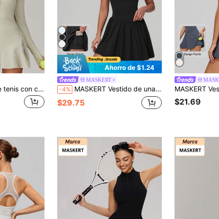
Ahorro de $1.24
MASKERT
MASK
MASKERT Mono de tenis con cuello de camisa para mujer, conjunto de fitness para correr, vestido deportivo casual sin mangas, atuendo de yoga para entrenamiento, cómodo y amigable con la piel
MASKERT Vestido de una pieza para deportes de tenis, pickleball, golf, bádminton, voleibol de playa, pilates, yoga, estiramiento y fitness para mujer
-4%
$21.69
$29.75