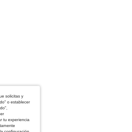
in, Color: Blanco, Talla: S
e solicitas y
odo" o establecer
do",
cer
r tu experiencia
ctamente
la configuración