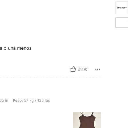
la o una menos
Útil (0)
57 kg / 126 lbs, Color: Café integral, Talla: S
65 in
Peso:
57 kg / 126 lbs