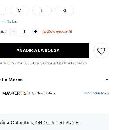
M
L
XL
a de Tallas
ad:
¡Solo quedan 8!
AÑADIR A LA BOLSA
asta
22
puntos SHEIN calculados al finalizar la compra.
 La Marca
MASKERT
Ver Productos >
100% auténtico
ío a
Columbus, OHIO, United States