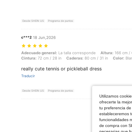
Desde SHEIN US
Programa de puntos
c***2
18 Jun,2026
Adecuado general: La talla corresponde, Altura: 166 cm / 65 in, Peso: 
Adecuado general:
La talla corresponde
Altura:
166 cm / 
Cintura:
72 cm / 28 in
Caderas:
80 cm / 31 in
Color:
Bla
really cute tennis or pickleball dress
Traducir
Desde SHEIN US
Programa de puntos
Utilizamos cookies
ofrecerte la mejo
tu preferencia de
estableceremos to
funcionalidades m
de compra con SH
necesarias que h