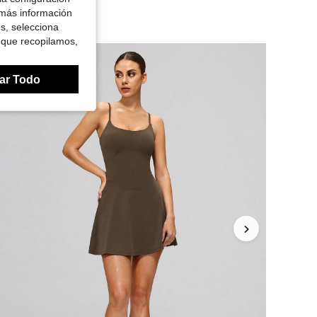
 más información
es, selecciona
 que recopilamos,
ar Todo