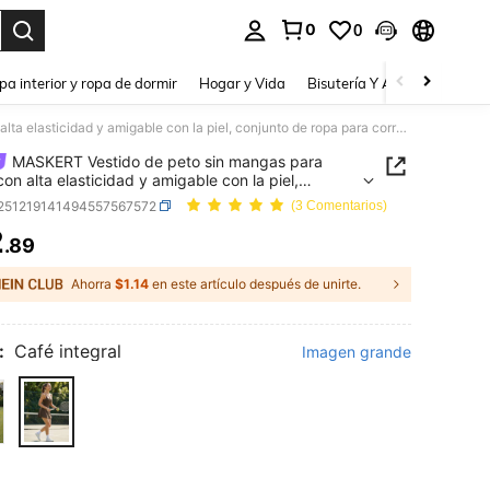
0
0
a. Press Enter to select.
pa interior y ropa de dormir
Hogar y Vida
Bisutería Y Accesorios
Be
MASKERT Vestido de peto sin mangas para mujer con alta elasticidad y amigable con la piel, conjunto de ropa para correr, fitness y yoga, falda deportiva casual
MASKERT Vestido de peto sin mangas para
con alta elasticidad y amigable con la piel,
to de ropa para correr, fitness y yoga, falda
t251219141494557567572
(3 Comentarios)
iva casual
2
.89
ICE AND AVAILABILITY
Ahorra
$1.14
en este artículo después de unirte.
:
Café integral
Imagen grande