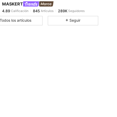
MASKERT
4.89
845
289K
Calificación
Artículos
Seguidores
l***3
pagó
Hace 1 día
Todos los artículos
Seguir
4.89
845
289K
4.89
845
289K
4.89
845
289K
4.89
845
289K
4.89
845
289K
4.89
845
289K
4.89
845
289K