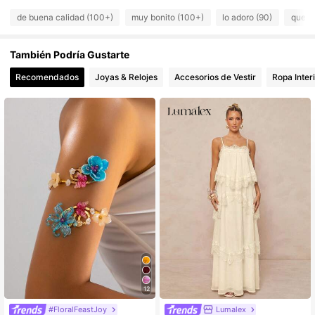
de buena calidad (100+)
muy bonito (100+)
lo adoro (90)
queda
16K Seguidores
4.76
También Podría Gustarte
16K Seguidores
4.76
Recomendados
Joyas & Relojes
Accesorios de Vestir
Ropa Inter
16K Seguidores
4.76
16K Seguidores
4.76
16K Seguidores
4.76
12
Clientes habituales
#FloralFeastJoy
Lumalex
#2 Más vendidos
en 23+ USD Vestidos Maxi De Mujer