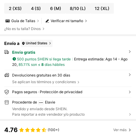
da nocturna, Navidad, Halloween, otoño, invie
rno
2
(XS)
4
(S)
6
(M)
8/10
(L)
12
(XL)
Guía de Tallas
Verificar mi tamaño
¿No es tu talla? Dinos
Envío a
United States
Envío gratis
500 puntos SHEIN si llega tarde
Entrega estimada:
Ago 14 - Ago
20,
85.11% son ≤
8
días hábiles
Devoluciones gratuitas en 30 días
Se aplican los términos y condiciones
Pagos seguros · Protección de privacidad
Procedente de
Elavie
Vendido y enviado desde SHEIN.
Para reportar a este vendedor y/o producto
4.76
(100+)
Ver más