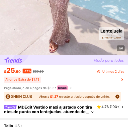
1/6
25
-17%
¡Últimos 2 días
$
.50
$30.69
Ahorros Extra de $1.79
Paga ahora, o en 4 pagos de $6.37
Ahorra
$1.27
en este artículo después de unirte.
MDEdit Vestido maxi ajustado con tira
4.76
(
100+
)
ntes de punto con lentejuelas, atuendo de
Ibiza, vacaciones, primavera, verano, vac
aciones, invitado de boda en la playa, invitado
de boda de otoño, elegante, cumpleaños, sali
Talla
US