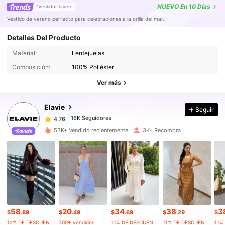
NUEVO
En 10 Días
#VestidoPlayero
Vestido de verano perfecto para celebraciones a la orilla del mar.
Detalles Del Producto
Material:
Lentejuelas
16K Seguidores
4.76
Composición:
100% Poliéster
Ver más
16K Seguidores
4.76
Elavie
Seguir
16K Seguidores
4.76
53K+ Vendido recientemente
3K+ Recompra
16K Seguidores
4.76
16K Seguidores
4.76
58
20
34
38
3
16K Seguidores
4.76
$
.89
$
.49
$
.69
$
.29
$
12% DE DESCUENTO
700+ vendidos
11% DE DESCUENTO
11% DE DESCUENTO