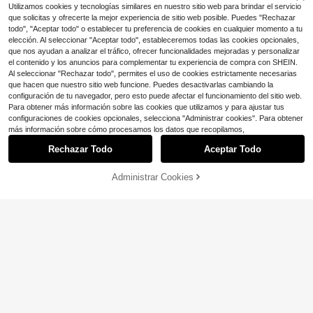
Utilizamos cookies y tecnologías similares en nuestro sitio web para brindar el servicio
que solicitas y ofrecerte la mejor experiencia de sitio web posible. Puedes "Rechazar
todo", "Aceptar todo" o establecer tu preferencia de cookies en cualquier momento a tu
elección. Al seleccionar "Aceptar todo", estableceremos todas las cookies opcionales,
que nos ayudan a analizar el tráfico, ofrecer funcionalidades mejoradas y personalizar
el contenido y los anuncios para complementar tu experiencia de compra con SHEIN.
Al seleccionar "Rechazar todo", permites el uso de cookies estrictamente necesarias
que hacen que nuestro sitio web funcione. Puedes desactivarlas cambiando la
configuración de tu navegador, pero esto puede afectar el funcionamiento del sitio web.
Para obtener más información sobre las cookies que utilizamos y para ajustar tus
configuraciones de cookies opcionales, selecciona "Administrar cookies". Para obtener
más información sobre cómo procesamos los datos que recopilamos,
20
Rechazar Todo
Aceptar Todo
Ahorro de $3.23
Administrar Cookies
#VestidosDeVerano
¡17% DE DESCUENTO!
AÑADIR A LA BOLSA
19
Aloruh Vestido sexy ajustado para
mujer con tirantes finos, lazo y esta
#VestidoPlayero
#1 Más vendidos
en Caqui Vestidos largos hasta el suelo
mpado, para vacaciones de primav
700+ vendidos
Aloruh Vestido largo ajustado con e
era/verano
15
scote profundo en V, decoración de
1.1k+ vendidos
$
.96
-17%
con cupón
concha metálica, halter y espalda d
15
$
.72
-24%
escubierta para vacaciones en la pl
aya de mujer, color azul