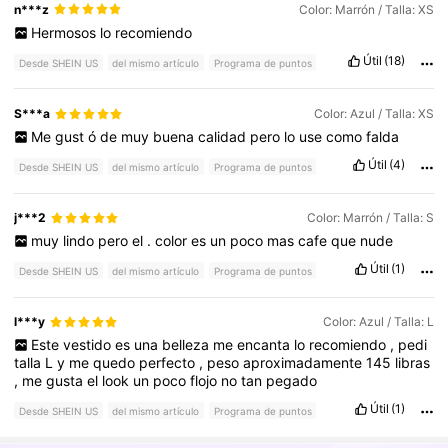
n***z
Color: Marrón / Talla: XS
Hermosos
lo
recomiendo
Útil
(18)
Desde SHEIN US
del mismo artículo
Programa de puntos
S***a
Color: Azul / Talla: XS
Me
gust
ó
de
muy
buena
calidad
pero
lo
use
como
falda
Útil
(4)
Desde SHEIN US
del mismo artículo
Programa de puntos
j***2
Color: Marrón / Talla: S
muy
lindo
pero
el
.
color
es
un
poco
mas
cafe
que
nude
Útil
(1)
Desde SHEIN US
del mismo artículo
Programa de puntos
l***y
Color: Azul / Talla: L
Este
vestido
es
una
belleza
me
encanta
lo
recomiendo
,
pedi
talla
L
y
me
quedo
perfecto
,
peso
aproximadamente
145
libras
,
me
gusta
el
look
un
poco
flojo
no
tan
pegado
Útil
(1)
Desde SHEIN US
del mismo artículo
Programa de puntos