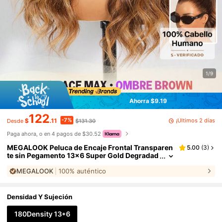
1/9
Ahorra $9.19
122
-7%
¡Últimos 2 días
$
.11
$131.30
Desde
Paga ahora, o en 4 pagos de $30.52
MEGALOOK Peluca de Encaje Frontal Transparen
5.00
(
3
)
te sin Pegamento 13x6 Super Gold Degradad
o Marrón Raíz Ondulada 100% Cabello Huma
MEGALOOK
100% auténtico
no 3 Capas Densidad 180% Estilo Natural para M
ujeres Uso Diario Oficina Halloween
Densidad Y Sujeción
180Density 13*6