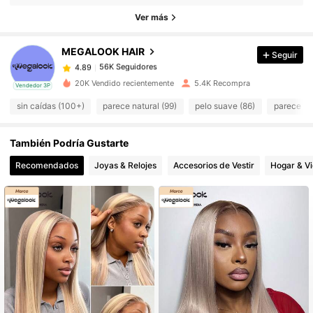
56K Seguidores
4.89
Ver más
MEGALOOK HAIR
Seguir
56K Seguidores
4.89
e***7
pagó
Hace 1 día
20K Vendido recientemente
5.4K Recompra
Vendedor 3P
56K Seguidores
4.89
sin caídas (100+)
parece natural (99)
pelo suave (86)
parece pel
También Podría Gustarte
56K Seguidores
4.89
Recomendados
Joyas & Relojes
Accesorios de Vestir
Hogar & V
56K Seguidores
4.89
56K Seguidores
4.89
56K Seguidores
4.89