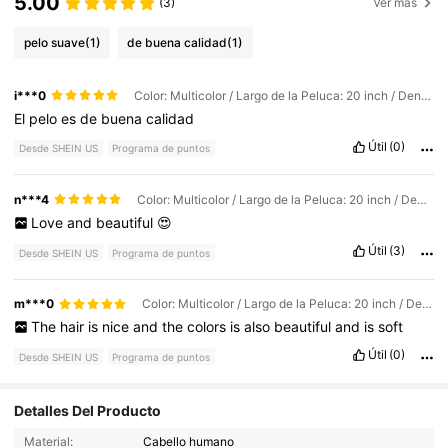
5.00
(3)
Ver más
pelo suave
(1)
de buena calidad
(1)
i***0
Color: Multicolor / Largo de la Peluca: 20 inch / Densidad y Sujeción: 180Density 13*6
El
pelo
es
de
buena
calidad
Útil
(0)
Desde SHEIN US
Programa de puntos
n***4
Color: Multicolor / Largo de la Peluca: 20 inch / Densidad y Sujeción: 180Density 13*6
Love
and
beautiful
😍
Útil
(3)
Desde SHEIN US
Programa de puntos
m***0
Color: Multicolor / Largo de la Peluca: 20 inch / Densidad y Sujeción: 180Density 13*6
The
hair
is
nice
and
the
colors
is
also
beautiful
and
is
soft
Útil
(0)
Desde SHEIN US
Programa de puntos
56K Seguidores
4.89
Detalles Del Producto
Material:
Cabello humano