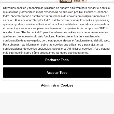
Tinashe
Densidad 180% Pre-Depilada Línea
de Cabello Natural Blanqueada con
Tinashe Peluca de encaje transpar
Utilizamos cookies y tecnologías similares en nuestro sitio web para brindar el servicio
Nudos Pequeños Raya al Medio Fá
88
ente sin pegamento, cabello liso 6X
$
.25
-28%
cil para Principiantes para Mujeres
que solicitas y ofrecerte la mejor experiencia de sitio web posible. Puedes "Rechazar
5 pulgadas, densidad 180%, marrón
$81.19
con cupón
Aspecto Natural Uso Diario
chocolate, línea de cabello pre-rec
todo", "Aceptar todo" o establecer tu preferencia de cookies en cualquier momento a tu
ortada, amigable para principiantes,
elección. Al seleccionar "Aceptar todo", estableceremos todas las cookies opcionales,
cabello humano virgen remy de col
que nos ayudan a analizar el tráfico, ofrecer funcionalidades mejoradas y personalizar
or para mujeres, disfraz de Hallowe
el contenido y los anuncios para complementar tu experiencia de compra con SHEIN.
en
Al seleccionar "Rechazar todo", permites el uso de cookies estrictamente necesarias
que hacen que nuestro sitio web funcione. Puedes desactivarlas cambiando la
configuración de tu navegador, pero esto puede afectar el funcionamiento del sitio web.
Para obtener más información sobre las cookies que utilizamos y para ajustar tus
configuraciones de cookies opcionales, selecciona "Administrar cookies". Para obtener
más información sobre cómo procesamos los datos que recopilamos,
Rechazar Todo
Aceptar Todo
Ahorro de $107.39
7
Unice Human Hair
Peluca de cabello humano co
Administrar Cookies
Local
AÑADIR A LA BOLSA
¡7% DE DESCUENTO!
Ahorro de $7.45
107
n flequillo de cortina, 7x5 Bye-Bye
$
.01
-50%
Knots™ y 13x4 Pre-Everything™, co
MEGALOOK
n encaje frontal, ondas sueltas natu
Free Shipping
rales y esponjosas, de UNice Hair, p
MEGALOOK Peluca de encaje de c
eluca frontal de encaje con ondas c
98
abello humano largo y rizado de col
$
.95
-7%
orporales en 3D y flequillo, sin pega
or marrón de moda
$94.00
con cupón
mento, para poner y listo