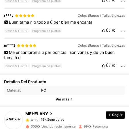
Útil
(0)
Desde SHEIN US
Programa de puntos
r***y
Color: Blanco / Talla: 6 piezas
Buen
tama
ñ
o
todo
s
ú
per
bien
me
encanta
Útil
(0)
Desde SHEIN US
Programa de puntos
m***3
Color: Blanco / Talla: 6 piezas
Me
encantaron
s
ú
per
bonitas
,
son
varias
y
de
un
buen
tama
ñ
o
Útil
(0)
Desde SHEIN US
Programa de puntos
15K Seguidores
4.85
Detalles Del Producto
Material:
PC
15K Seguidores
4.85
Ver más
MEHELANY
Seguir
15K Seguidores
4.85
c***1
pagó
Hace 5 horas
500K+ Vendido recientemente
99K+ Recompra