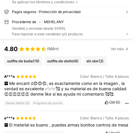
Se aplican los términos y condiciones
Pagos seguros · Protección de privacidad
Procedente de
MEHELANY
Vendido y enviado desde SHEIN.
Para reportar a este vendedor y/o producto
4.80
(100+)
Ver más
outfits de boda
(15)
outfits de otoño
(6)
sin olor
(2)
A***s
Color: Blanco / Talla: 6 piezas
Me
encant
ó😍😍😍,
es
exactamente
como
en
la
imagen
,
la
verdad
es
excelente
✅✅✅🥰
y
su
material
es
de
buena
calidad
👏👏👏👏👏👏
denme
like
si
les
ayuda
mi
comentario
🥰🥰
Útil
(0)
Desde SHEIN US
Programa de puntos
a***s
Color: Blanco / Talla: 6 piezas
El
material
es
bueno
,
puedes
armas
bonitos
centros
de
mesa