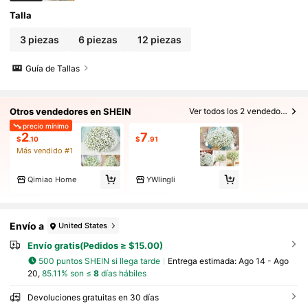
Talla
3 piezas
6 piezas
12 piezas
Guía de Tallas
Otros vendedores en SHEIN
Ver todos los 2 vendedores
precio mínimo
2
7
$
.10
$
.91
Más vendido #1
Qimiao Home
YWlingli
Envío a
United States
Envío gratis(Pedidos ≥ $15.00)
500 puntos SHEIN si llega tarde
Entrega estimada:
Ago 14 - Ago
20,
85.11% son ≤
8
días hábiles
Devoluciones gratuitas en 30 días