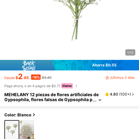
1/12
Ahorra $0.55
2
-16%
¡Últimos 2 días
$
.85
$3.40
Desde
Paga ahora, o en 4 pagos de $0.71
MEHELANY 12 piezas de flores artificiales de
4.80
(
100+
)
Gypsophila, flores falsas de Gypsophila p
equeñas de 8.67 pulgadas con tallos, flor
es de seda realistas para decoración otoñal d
el hogar, centros de mesa de Acción de Gracia
Color: Blanco
s y festivales de cosecha, ramos de novia, dec
oraciones de boda, arreglos florales, jardín ex
terior, cumpleaños, regalos de novia