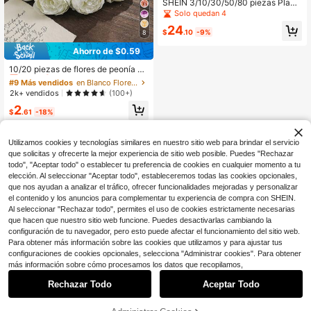
SHEIN 3/10/30/50/80 piezas Plant
as doradas artificiales decorativas,
Solo quedan 4
tallos y arbustos de eucalipto falsos
24
de color dorado con hojas falsas pa
$
.10
-9%
8
ra decoración interior y exterior, cen
tros de mesa del hogar, jardín, boda,
Ahorro de $0.59
#9 Más vendidos
en Blanco Flores Artificiales
San Valentín, Año Nuevo
¡Casi agotado!
10/20 piezas de flores de peonía art
ificiales, adecuadas para la decora
#9 Más vendidos
#9 Más vendidos
en Blanco Flores Artificiales
en Blanco Flores Artificiales
ción del hogar, la decoración del do
¡Casi agotado!
¡Casi agotado!
2k+ vendidos
(100+)
rmitorio, la decoración de bodas, un
#9 Más vendidos
en Blanco Flores Artificiales
2
regalo ideal para la novia, la mejor a
$
.61
-18%
¡Casi agotado!
miga en vacaciones y fiestas
Utilizamos cookies y tecnologías similares en nuestro sitio web para brindar el servicio
que solicitas y ofrecerte la mejor experiencia de sitio web posible. Puedes "Rechazar
todo", "Aceptar todo" o establecer tu preferencia de cookies en cualquier momento a tu
elección. Al seleccionar "Aceptar todo", estableceremos todas las cookies opcionales,
que nos ayudan a analizar el tráfico, ofrecer funcionalidades mejoradas y personalizar
el contenido y los anuncios para complementar tu experiencia de compra con SHEIN.
Al seleccionar "Rechazar todo", permites el uso de cookies estrictamente necesarias
que hacen que nuestro sitio web funcione. Puedes desactivarlas cambiando la
configuración de tu navegador, pero esto puede afectar el funcionamiento del sitio web.
Para obtener más información sobre las cookies que utilizamos y para ajustar tus
configuraciones de cookies opcionales, selecciona "Administrar cookies". Para obtener
más información sobre cómo procesamos los datos que recopilamos,
Rechazar Todo
Aceptar Todo