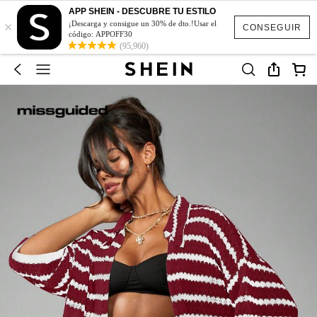
APP SHEIN - DESCUBRE TU ESTILO
×
¡Descarga y consigue un 30% de dto.!Usar el
CONSEGUIR
código: APPOFF30
(95,960)