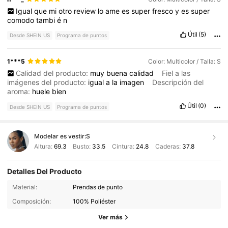
Igual
que
mi
otro
review
lo
ame
es
super
fresco
y
es
super
comodo
tambi
é
n
Útil
(5)
Desde SHEIN US
Programa de puntos
1***5
Color: Multicolor / Talla: S
Calidad del producto:
muy
buena
calidad
Fiel a las
imágenes del producto:
igual
a
la
imagen
Descripción del
aroma:
huele
bien
Útil
(0)
Desde SHEIN US
Programa de puntos
Modelar es vestir:
S
Altura:
69.3
Busto:
33.5
Cintura:
24.8
Caderas:
37.8
Detalles Del Producto
3M Seguidores
4.84
Material:
Prendas de punto
Composición:
100% Poliéster
3M Seguidores
4.84
Ver más