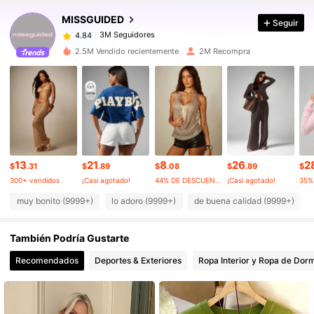
MISSGUIDED
Seguir
3M Seguidores
4.84
c***3
pagó
Hace 1 día
2.5M Vendido recientemente
2M Recompra
3M Seguidores
4.84
3M Seguidores
4.84
3M Seguidores
4.84
13
21
8
26
2
$
.31
$
.89
$
.08
$
.89
$
300+ vendidos
¡Casi agotado!
44% DE DESCUENTO
¡Casi agotado!
3M Seguidores
4.84
muy bonito (9999+)
lo adoro (9999+)
de buena calidad (9999+)
También Podría Gustarte
3M Seguidores
4.84
Recomendados
Deportes & Exteriores
Ropa Interior y Ropa de Dorm
3M Seguidores
4.84