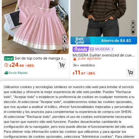
Ahorro de $4.82
MUSERA
#1 Más vendidos
en 12~17 USD Suéteres de mujer
4
¡Casi agotado!
MUSERA Suéter oversized de cuell
Set de top corto de manga co
Local
o redondo a rayas, estilo casual Y2
#1 Más vendidos
#1 Más vendidos
en 12~17 USD Suéteres de mujer
en 12~17 USD Suéteres de mujer
rta con bordado ecuestre y falda mi
K años 90, para primavera, invierno,
24
3k+ vendidos
¡Casi agotado!
¡Casi agotado!
$
.98
-49%
ni plisada de cintura alta con rayas
aeropuerto, trabajo, oficina, chic, va
de contraste, 2 piezas
#1 Más vendidos
en 12~17 USD Suéteres de mujer
11
caciones de primavera y verano
Envío Rápido
$
.67
-29%
¡Casi agotado!
Utilizamos cookies y tecnologías similares en nuestro sitio web para brindar el servicio
que solicitas y ofrecerte la mejor experiencia de sitio web posible. Puedes "Rechazar
todo", "Aceptar todo" o establecer tu preferencia de cookies en cualquier momento a tu
elección. Al seleccionar "Aceptar todo", estableceremos todas las cookies opcionales,
que nos ayudan a analizar el tráfico, ofrecer funcionalidades mejoradas y personalizar
Mostrar artículos similares con stock
Ver todo
el contenido y los anuncios para complementar tu experiencia de compra con SHEIN.
Al seleccionar "Rechazar todo", permites el uso de cookies estrictamente necesarias
que hacen que nuestro sitio web funcione. Puedes desactivarlas cambiando la
configuración de tu navegador, pero esto puede afectar el funcionamiento del sitio web.
Para obtener más información sobre las cookies que utilizamos y para ajustar tus
configuraciones de cookies opcionales, selecciona "Administrar cookies". Para obtener