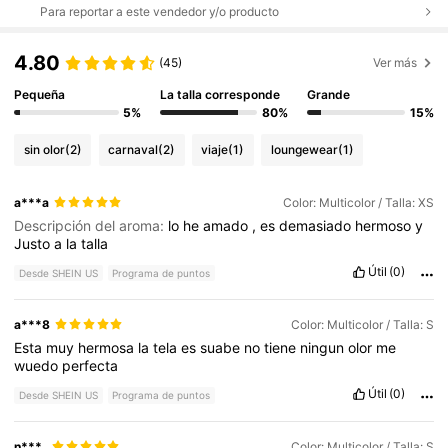
Para reportar a este vendedor y/o producto
4.80
(45)
Ver más
Pequeña
La talla corresponde
Grande
5%
80%
15%
sin olor
(2)
carnaval
(2)
viaje
(1)
loungewear
(1)
a***a
Color: Multicolor / Talla: XS
Descripción del aroma:
lo
he
amado
,
es
demasiado
hermoso
y
Justo
a
la
talla
Útil
(0)
Desde SHEIN US
Programa de puntos
a***8
Color: Multicolor / Talla: S
Esta
muy
hermosa
la
tela
es
suabe
no
tiene
ningun
olor
me
wuedo
perfecta
Útil
(0)
Desde SHEIN US
Programa de puntos
n***_
Color: Multicolor / Talla: S