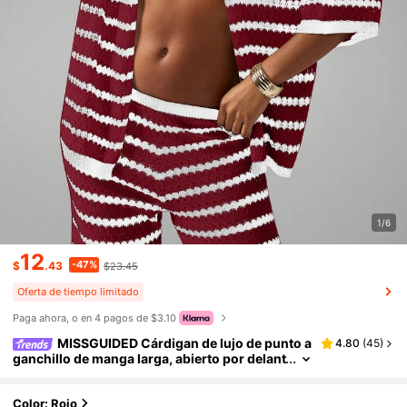
1/6
12
-47%
$
.43
$23.45
Oferta de tiempo limitado
Paga ahora, o en 4 pagos de $3.10
MISSGUIDED Cárdigan de lujo de punto a
4.80
(
45
)
ganchillo de manga larga, abierto por delant
e, para usar en casa, primavera, resort, play
a, piscina, informal, tejido, Navidad
Color: Rojo