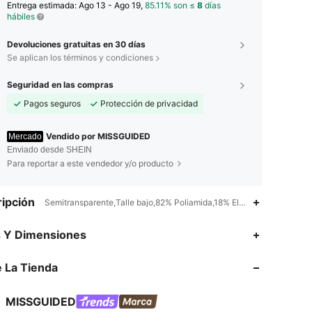
Entrega estimada:
Ago 13 - Ago 19,
85.11% son ≤
8
días
hábiles
Devoluciones gratuitas en 30 días
Se aplican los términos y condiciones
Seguridad en las compras
Pagos seguros
Protección de privacidad
Vendido por MISSGUIDED
Mercado
Enviado desde SHEIN
Para reportar a este vendedor y/o producto
ipción
Semitransparente,Talle bajo,82% Poliamida,18% Elastano
4.84
22K
3M
s Y Dimensiones
 La Tienda
4.84
22K
3M
MISSGUIDED
4.84
22K
3M
Calificación
Artículos
Seguidores