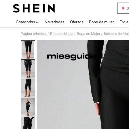
S
Use up 
Categorías
Novedades
Ofertas
Ropa de mujer
Traje
Página principal
Ropa de Mujer
Ropa de Mujer
Bottoms de Muj
/
/
/