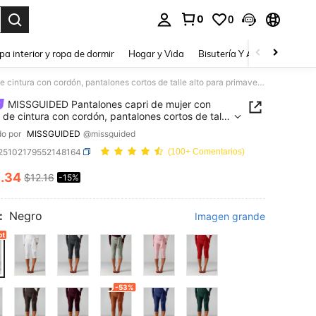
0
0
a. Press Enter to select.
pa interior y ropa de dormir
Hogar y Vida
Bisutería Y Accesorios
Be
MISSGUIDED Pantalones capri de mujer con detalle de cintura con cordón, pantalones cortos de talle alto para primavera y verano, uso casual y de oficina, moda en prendas inferiores
MISSGUIDED Pantalones capri de mujer con
e de cintura con cordón, pantalones cortos de talle
ara primavera y verano, uso casual y de oficina,
o por
MISSGUIDED
@missguided
n prendas inferiores
t25102179552148164
(100+ Comentarios)
0
.34
$12.16
-15%
ICE AND AVAILABILITY
:
Negro
Imagen grande
-53%