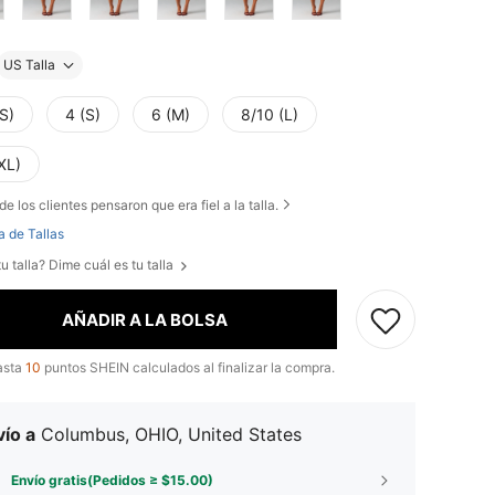
US Talla
S)
4 (S)
6 (M)
8/10 (L)
XL)
de los clientes pensaron que era fiel a la talla.
a de Tallas
u talla? Dime cuál es tu talla
AÑADIR A LA BOLSA
asta
10
puntos SHEIN calculados al finalizar la compra.
ío a
Columbus, OHIO, United States
Envío gratis(Pedidos ≥ $15.00)