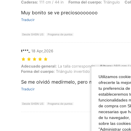
Caderas:
111 cm / 44 in
Forma del cuerpo:
Triángulo
Col
Muy bonito se ve preciosooooooo
Traducir
Desde SHEIN US
Programa de puntos
t***_
18 Apr,2026
Adecuado general: La talla corresponde, Altura: 160 cm / 63 in, Peso:
Adecuado general:
La talla corresponde
Altura:
160 cm / 
Forma del cuerpo:
Triángulo invertido
Color:
Negro
Tall
Utilizamos cookies
Se me olvidó medírmelo, pero me gusta el materi
ofrecerte la mejo
tu preferencia de
Traducir
estableceremos to
funcionalidades m
Desde SHEIN US
Programa de puntos
de compra con SH
necesarias que h
de tu navegador, 
Ver Más Re
sobre las cookies
"Administrar coo