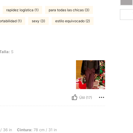
rapidez logística (1)
para todas las chicas (3)
rtabilidad (1)
sexy (3)
estilo equivocado (2)
Talla:
S
Útil (17)
ntura: 78 cm / 31 in, Caderas: 111 cm / 44 in, Forma del cuerpo: Triángulo, Color: Ne
/ 36 in
Cintura:
78 cm / 31 in