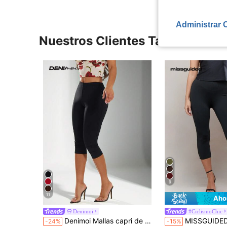
Administrar 
Nuestros Clientes También Vie
9
11
Aho
Denimoi
#CiclismoChic
Denimoi Mallas capri de alta elasticidad y ajuste ceñido, pantalones capri de moda para uso diario
MISSGUIDED Leggings tipo cap
-24%
-15%