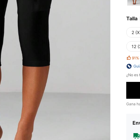
Talla
2 (X
12 (
91%
Guí
¿No es t
Gana h
Env