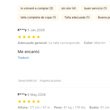
lo volveré a comprar (2)
sin olor (4)
buen servicio (1)
talla completa de copa (1)
Talla adecuada (1)
Buena po
K***y
5 Jan,2026
Adecuado general: La talla corresponde, Color: Marrón, Talla: S
Adecuado general:
La talla corresponde
Color:
Marrón
Me encantó
Traducir
Desde SHEIN US
Programa de puntos
P***a
6 May,2026
Altura: 171 cm / 67 in, Peso: 81 kg / 179 lbs, Busto: 91 cm / 36 in, Ci
Altura:
171 cm / 67 in
Peso:
81 kg / 179 lbs
Busto:
91 cm 