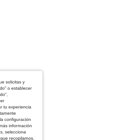
e solicitas y
odo" o establecer
do",
cer
r tu experiencia
ctamente
la configuración
 más información
es, selecciona
 que recopilamos,