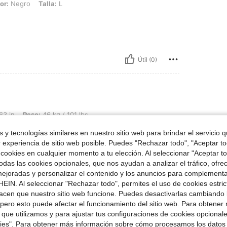
or:
Negro
Talla:
L
Útil (0)
 46 kg / 101 lbs, Forma del cuerpo: Triángulo invertido, Color: Negro, Talla: M
63 in
Peso:
46 kg / 101 lbs
a:
M
 y tecnologías similares en nuestro sitio web para brindar el servicio qu
al
r experiencia de sitio web posible. Puedes "Rechazar todo", "Aceptar t
 cookies en cualquier momento a tu elección. Al seleccionar "Aceptar to
das las cookies opcionales, que nos ayudan a analizar el tráfico, ofre
ejoradas y personalizar el contenido y los anuncios para complementa
Útil (0)
EIN. Al seleccionar "Rechazar todo", permites el uso de cookies estri
acen que nuestro sitio web funcione. Puedes desactivarlas cambiando 
pero esto puede afectar el funcionamiento del sitio web. Para obtener
señas
 que utilizamos y para ajustar tus configuraciones de cookies opcional
kies". Para obtener más información sobre cómo procesamos los datos