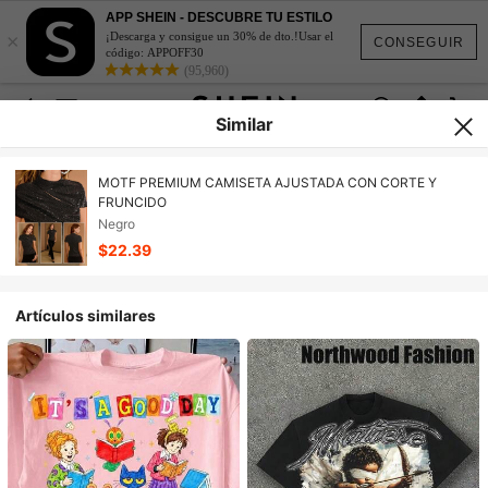
APP SHEIN - DESCUBRE TU ESTILO
×
¡Descarga y consigue un 30% de dto.!Usar el
CONSEGUIR
código: APPOFF30
(95,960)
Similar
MOTF PREMIUM CAMISETA AJUSTADA CON CORTE Y
FRUNCIDO
Negro
$22.39
Artículos similares