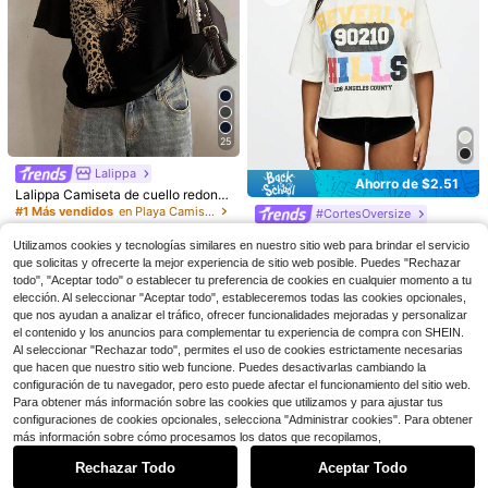
25
21
Venta Flash
Ahorro de $1.08
Venta Flash
Ahorro de $1.60
#4 Más vendidos
en Playa Camisetas sin mangas y camisetas sin mang
INAWLY Solva Camiseta de mujer d
e cuello redondo, manga corta, ajus
¡Casi agotado!
¡Casi agotado!
SHEIN EZwear Camiseta de tirantes
25
tada, color liso, minimalista
elegante de unicolor con parches d
2.7k+ vendidos
#4 Más vendidos
#4 Más vendidos
en Playa Camisetas sin mangas y camisetas sin mang
en Playa Camisetas sin mangas y camisetas sin mang
e encaje para el verano
7.2k+ vendidos
¡Casi agotado!
¡Casi agotado!
5
Lalippa
#1 Más vendidos
en Playa Camisetas De Mujer
$
.91
-15%
Ahorro de $2.51
#4 Más vendidos
en Playa Camisetas sin mangas y camisetas sin mang
6
¡Casi agotado!
Lalippa Camiseta de cuello redond
$
.79
-19%
o minimalista con estampado de le
¡Casi agotado!
#1 Más vendidos
#1 Más vendidos
en Playa Camisetas De Mujer
en Playa Camisetas De Mujer
#CortesOversize
#2 Más vendidos
en De gran tamaño Camisetas De Mujer
opardo, regalo para amigos
10k+ vendidos
¡Casi agotado!
¡Casi agotado!
¡Casi agotado!
SUMWON WOMEN Camiseta holga
Utilizamos cookies y tecnologías similares en nuestro sitio web para brindar el servicio
da con estampado gráfico del progr
#1 Más vendidos
en Playa Camisetas De Mujer
8
#2 Más vendidos
#2 Más vendidos
en De gran tamaño Camisetas De Mujer
en De gran tamaño Camisetas De Mujer
$
.14
-13%
que solicitas y ofrecerte la mejor experiencia de sitio web posible. Puedes "Rechazar
ama de televisión retro "Beverly Hil
¡Casi agotado!
4.2k+ vendidos
¡Casi agotado!
¡Casi agotado!
ls 90210", moda de calle y festivale
todo", "Aceptar todo" o establecer tu preferencia de cookies en cualquier momento a tu
#2 Más vendidos
en De gran tamaño Camisetas De Mujer
18
s de verano para fans
elección. Al seleccionar "Aceptar todo", estableceremos todas las cookies opcionales,
$
.41
-12%
¡Casi agotado!
que nos ayudan a analizar el tráfico, ofrecer funcionalidades mejoradas y personalizar
el contenido y los anuncios para complementar tu experiencia de compra con SHEIN.
Al seleccionar "Rechazar todo", permites el uso de cookies estrictamente necesarias
que hacen que nuestro sitio web funcione. Puedes desactivarlas cambiando la
configuración de tu navegador, pero esto puede afectar el funcionamiento del sitio web.
Para obtener más información sobre las cookies que utilizamos y para ajustar tus
configuraciones de cookies opcionales, selecciona "Administrar cookies". Para obtener
Mostrar artículos similares con stock
Ver todo
más información sobre cómo procesamos los datos que recopilamos,
11
Rechazar Todo
Aceptar Todo
Lo sentimos, este producto está agotado.