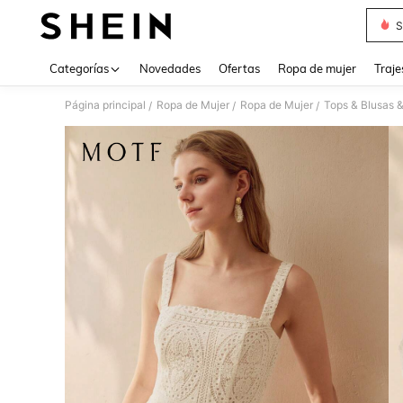
S
Use up 
Categorías
Novedades
Ofertas
Ropa de mujer
Traje
Página principal
Ropa de Mujer
Ropa de Mujer
Tops & Blusas 
/
/
/