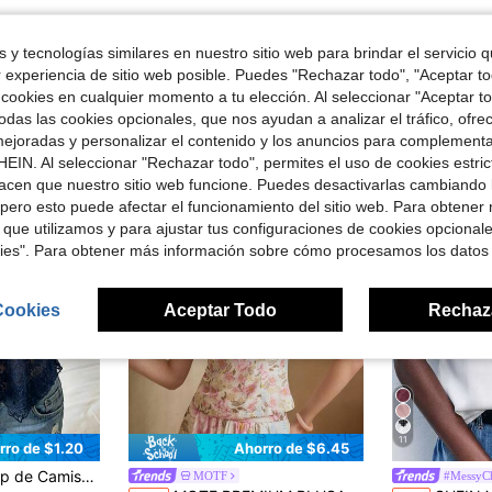
 y tecnologías similares en nuestro sitio web para brindar el servicio qu
r experiencia de sitio web posible. Puedes "Rechazar todo", "Aceptar t
 cookies en cualquier momento a tu elección. Al seleccionar "Aceptar to
ron
das las cookies opcionales, que nos ayudan a analizar el tráfico, ofre
ejoradas y personalizar el contenido y los anuncios para complementa
EIN. Al seleccionar "Rechazar todo", permites el uso de cookies estri
acen que nuestro sitio web funcione. Puedes desactivarlas cambiando 
pero esto puede afectar el funcionamiento del sitio web. Para obtener
 que utilizamos y para ajustar tus configuraciones de cookies opcional
kies". Para obtener más información sobre cómo procesamos los datos
Cookies
Aceptar Todo
Rechaz
11
rro de $1.20
Ahorro de $6.45
, Dobladillo Irregular, Top Casual para Regreso a Clases, Atuendos Diarios de Calle
MOTF
#MessyC
#1 Más vendid