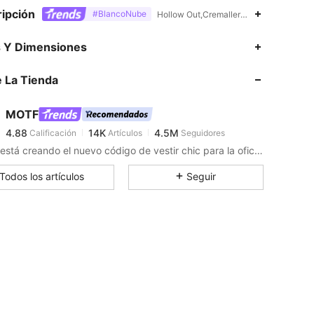
ipción
#BlancoNube
Hollow Out,Cremallera,Transparente,Tir
4.88
14K
4.5M
s Y Dimensiones
 La Tienda
4.88
14K
4.5M
MOTF
4.88
14K
4.5M
Calificación
Artículos
Seguidores
1***9
pagó
Hace 1 día
MOTF está creando el nuevo código de vestir chic para la oficina, con ropa profesional que abraza la feminidad y la gracia natural del estilo personal de las mujeres.
4.88
14K
4.5M
Todos los artículos
Seguir
4.88
14K
4.5M
4.88
14K
4.5M
4.88
14K
4.5M