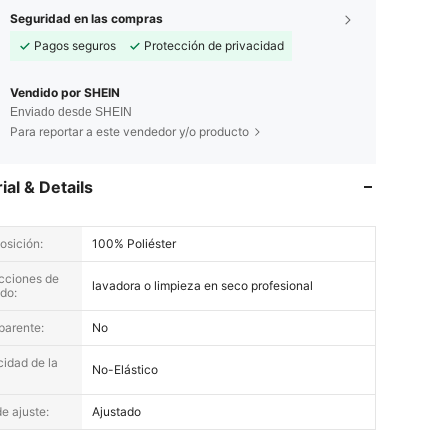
Seguridad en las compras
Pagos seguros
Protección de privacidad
Vendido por SHEIN
Enviado desde SHEIN
Para reportar a este vendedor y/o producto
ial & Details
sición:
100% Poliéster
 in, Forma del cuerpo: Reloj de arena, Color: Blanco, Talla: M
ucciones de
lavadora o limpieza en seco profesional
do:
parente:
No
cidad de la
No-Elástico
e ajuste:
Ajustado