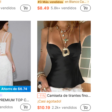
!
en Blanco Camisetas sin mangas y camisolas para mu
#3 Más vendidos
$8.49
 vendidos
5.8k+ vendidos
Ahorro de $6.74
Camiseta de tirantes finos de verano casual de color negro con detalle de copa, longitud corta, diseño de tejido de punto en color crema para mujer
-11%
O CON BORDADO Y CORDÓN PARA ESTILIZAR LA CINTURA, PRIMAVERA/VERANO
¡Casi agotado!
endidos
$10.19
2.2k+ vendidos