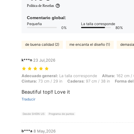
Política de Reseñas
Comentario global:
Pequeña
La talla corresponde
0%
80%
de buena calidad (2)
me encanta el diseño (1)
demasiad
k***n
23 Jul,2026
Adecuado general: La talla corresponde, Altura: 162 cm / 64 in, Peso:
Adecuado general:
La talla corresponde
Altura:
162 cm / 
Cintura:
73 cm / 29 in
Caderas:
97 cm / 38 in
Forma del
Beautiful top!! Love it
Traducir
Desde SHEIN US
Programa de puntos
b***a
8 May,2026