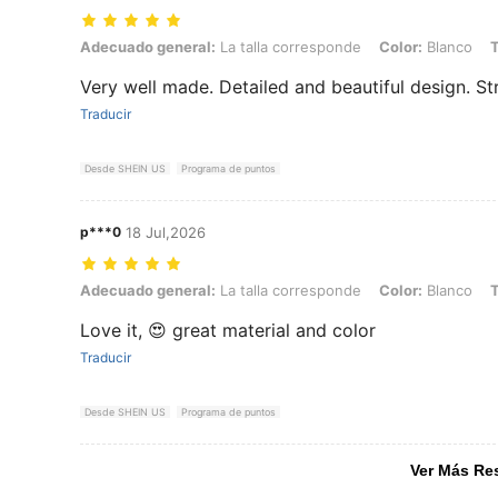
Adecuado general: La talla corresponde, Color: Blanco, Talla: M
Adecuado general:
La talla corresponde
Color:
Blanco
T
Very well made. Detailed and beautiful design. 
Traducir
Desde SHEIN US
Programa de puntos
p***0
18 Jul,2026
Adecuado general: La talla corresponde, Color: Blanco, Talla: M
Adecuado general:
La talla corresponde
Color:
Blanco
T
Love it, 😍 great material and color
Traducir
Desde SHEIN US
Programa de puntos
Ver Más Re