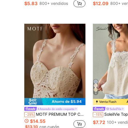
$5.83
$12.09
800+ vendidos
800+ ven
6
Ahorro de $5.94
Venta Flash
#Atuendo de estilo coquette
SoleilVie
MOTF PREMIUM TOP CORTO DE MUJER DE ENCAJE GUIPUR
SoleilVie Top de tirantes elegante para mujer con patchwork de encaje, tela texturiza
-29%
-15%
$14.55
$7.72
100+ vend
$13.10
con cupón