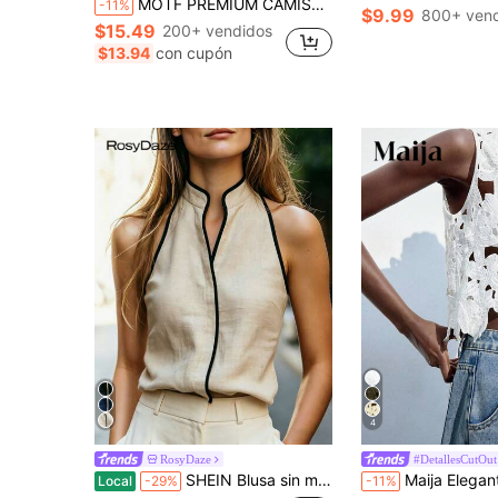
MOTF PREMIUM CAMISETA DE MUJER DE ALGODÓN CON ENCAJE BORDADO
-11%
$9.99
800+ ven
$15.49
200+ vendidos
$13.94
con cupón
4
RosyDaze
#DetallesCutOut
SHEIN Blusa sin mangas con cuello halter de lino estilo francés chic para mujer, color negro y beige con ribete de contraste, cuello alto, top casual elegante de verano para brunch
Maija Elegante Romántico Sexy Tropical Blanco Floral Encaje Soluble en Agua Chal
Local
-29%
-11%