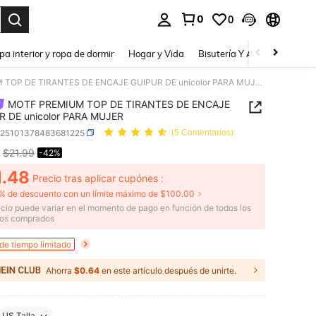
0
0
a. Press Enter to select.
pa interior y ropa de dormir
Hogar y Vida
Bisutería Y Accesorios
Be
MOTF PREMIUM TOP DE TIRANTES DE ENCAJE GUIPUR DE unicolor PARA MUJER
MOTF PREMIUM TOP DE TIRANTES DE ENCAJE
R DE unicolor PARA MUJER
z25101378483681225
(5 Comentarios)
$21.99
-42%
ICE AND AVAILABILITY
1.48
Precio tras aplicar cupónes :
% de descuento con un límite máximo de $100.00
recio puede variar en el momento de pago en función de todos los
los comprados
 de tiempo limitado
Ahorra
$0.64
en este artículo después de unirte.
US Talla