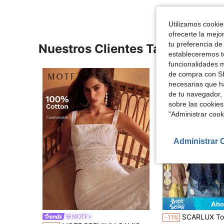
Utilizamos cookies
ofrecerte la mejo
tu preferencia de
Nuestros Clientes También Vie
estableceremos to
funcionalidades m
de compra con SH
necesarias que h
de tu navegador, 
sobre las cookies
"Administrar coo
Administrar 
8
Aho
SCARLUX Top de Camiseta de Encaje Floral de Verano Y2K para Mujer, Cuello en V, Tirantes Finos
MOTF
-11%