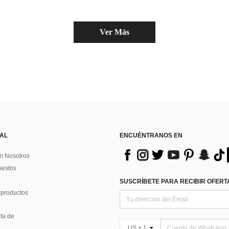
¡Casi agotado!
Ver Más
 AL
ENCUÉNTRANOS EN
n Nosotros
uestos
SUSCRÍBETE PARA RECIBIR OFERTA
 productos
ta de
US + 1