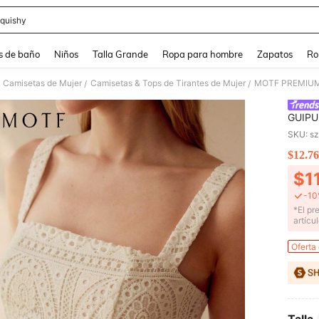
quishy
and down arrow keys to navigate search Búsqueda reciente and Busca y Encuentr
s de baño
Niños
Talla Grande
Ropa para hombre
Zapatos
Ro
& Camisetas de Mujer
Camisetas & Tops de Tirantes de Mujer
/
/
GUIPU
SKU: s
$12.76
PR
$1
-10
​*El p
artícu
Oferta
Talla