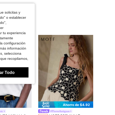
4.88
14K
4.5M
e solicitas y
odo" o establecer
do",
4.88
14K
4.5M
cer
r tu experiencia
ctamente
4.88
14K
4.5M
la configuración
 más información
es, selecciona
 que recopilamos,
ar Todo
Ahorro de $4.92
hic
#FloresAntiguas
en Perder Camisetas sin mangas y camisetas sin man
os