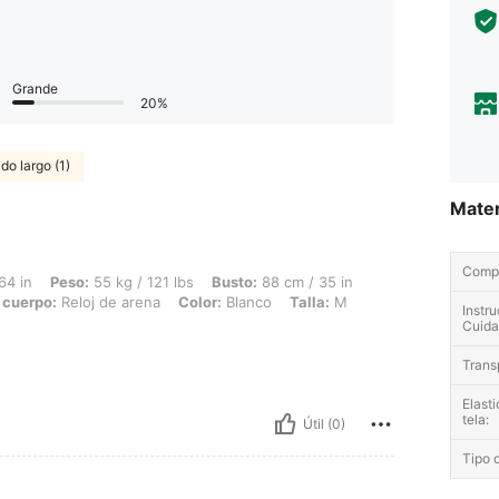
Grande
20%
o largo (1)
Mater
Compo
 55 kg / 121 lbs, Busto: 88 cm / 35 in, Cintura: 73 cm / 29 in, Caderas: 97 cm / 38
64 in
Peso:
55 kg / 121 lbs
Busto:
88 cm / 35 in
 cuerpo:
Reloj de arena
Color:
Blanco
Talla:
M
Instr
Cuida
Trans
Elasti
tela:
Útil (0)
Tipo d