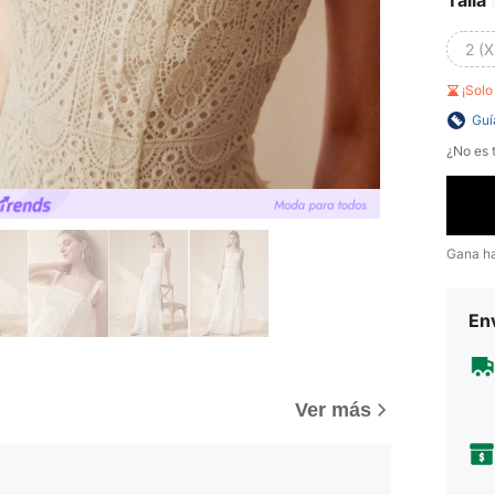
2 (X
¡Sol
Guí
¿No es t
Gana h
Env
Ver más