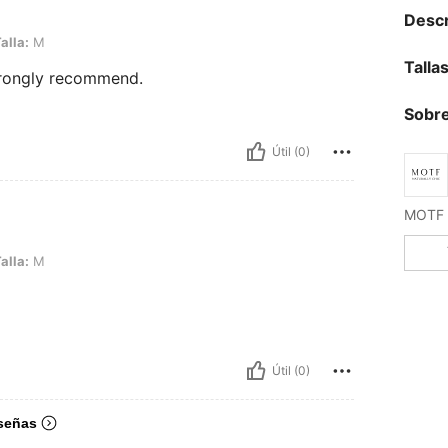
Descr
alla:
M
Talla
Strongly recommend.
Sobre
Útil (0)
alla:
M
Útil (0)
señas