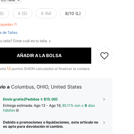
S)
4 (S)
6 (M)
8/10 (L)
o quedan 7!
a de Tallas
u talla? Dime cuál es tu talla
AÑADIR A LA BOLSA
asta
12
puntos SHEIN calculados al finalizar la compra.
ío a
Columbus, OHIO, United States
Envío gratis(Pedidos ≥ $15.00)
Entrega estimada:
Ago 13 - Ago 19,
85.11% son ≤
8
días
hábiles
Debido a promociones o liquidaciones, este artículo no
es apto para devolución ni cambio.