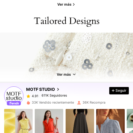
Ver más
611K Seguidores
4.91
Ver más
611K Seguidores
4.91
MOTF STUDIO
Seguir
611K Seguidores
4.91
k***6
pagó
Hace 1 día
33K Vendido recientemente
36K Recompra
611K Seguidores
4.91
611K Seguidores
4.91