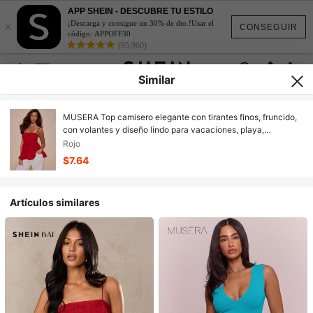
APP SHEIN - DESCUBRE TU ESTILO
×
¡Descarga y consigue un 30% de dto.!Usar el
CONSEGUIR
código: APPOFF30
(95,960)
Similar
MUSERA Top camisero elegante con tirantes finos, fruncido,
con volantes y diseño lindo para vacaciones, playa,
escapada dulce, festivales, salidas y uso en primavera y
Rojo
verano de manera sexy y elegante
$7.64
Artículos similares