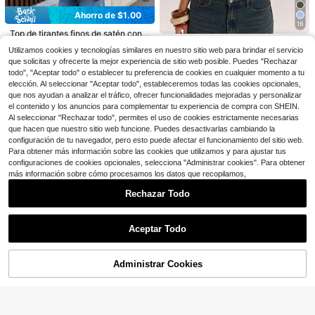
Ahorro de $22.59
SHEIN BAE
Ahorro de $1.00
Blusas sin mangas de satén d
SHEIN BAE Top de camisola casual
Local
16
e seda para mujer con cuello en V, e
versátil para uso diario con ribete d
¡Casi agotado!
¡Casi agotado!
Top de tirantes finos de satén con ri
stilo casual y elegante, con lazo en
e encaje para mujer
500+ vendidos
bete de encaje para mujer - Camis
500+ vendidos
200+ vendidos
SHEIN BAE
la espalda y bajo con volantes, blus
Utilizamos cookies y tecnologías similares en nuestro sitio web para brindar el servicio
14
ola de verano casual con abertura l
8
9
$
.79
-60%
SHEIN BAE Camiseta de tirantes de
$
.19
-11%
as de verano casuales ajustadas
$
.09
-11%
que solicitas y ofrecerte la mejor experiencia de sitio web posible. Puedes "Rechazar
ateral atractiva en color caqui y ne
mujer de unicolor con cuello en V y
¡Casi agotado!
gro, para ella
todo", "Aceptar todo" o establecer tu preferencia de cookies en cualquier momento a tu
ajuste ceñido, estilo versátil que co
1.4k+ vendidos
elección. Al seleccionar "Aceptar todo", estableceremos todas las cookies opcionales,
mbina con todo, esencial del armari
8
que nos ayudan a analizar el tráfico, ofrecer funcionalidades mejoradas y personalizar
$
.29
-11%
o, adecuada para la oficina, uso en
todas las estaciones, camiseta mar
el contenido y los anuncios para complementar tu experiencia de compra con SHEIN.
rón, camiseta casual
Al seleccionar "Rechazar todo", permites el uso de cookies estrictamente necesarias
que hacen que nuestro sitio web funcione. Puedes desactivarlas cambiando la
configuración de tu navegador, pero esto puede afectar el funcionamiento del sitio web.
Para obtener más información sobre las cookies que utilizamos y para ajustar tus
configuraciones de cookies opcionales, selecciona "Administrar cookies". Para obtener
más información sobre cómo procesamos los datos que recopilamos,
Rechazar Todo
Mostrar artículos similares con stock
Ver todo
Aceptar Todo
Lo sentimos, este producto está agotado.
4
7
8
Administrar Cookies
AGOTADO
Ahorro de $2.24
Ahorro de $6.47
Ahorro de $1.50
5
#Niveles superiores
ROMWE
SHEIN BAE
Glamful Floreya Sexy Camiseta cor
Venta Flash
Ahorro de $1.70
ROMWE Y2K Top corto con decora
SHEIN BAE Top de tirantes finos co
ta romántica y versátil, escote en V
100+ vendidos
(100+)
ción de remaches y malla sin tirante
900+ vendidos
300+ vendidos